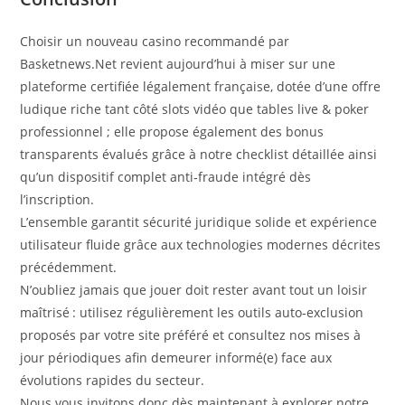
Choisir un nouveau casino recommandé par
Basketnews.Net revient aujourd’hui à miser sur une
plateforme certifiée légalement française, dotée d’une offre
ludique riche tant côté slots vidéo que tables live & poker
professionnel ; elle propose également des bonus
transparents évalués grâce à notre checklist détaillée ainsi
qu’un dispositif complet anti‑fraude intégré dès
l’inscription.
L’ensemble garantit sécurité juridique solide et expérience
utilisateur fluide grâce aux technologies modernes décrites
précédemment.
N’oubliez jamais que jouer doit rester avant tout un loisir
maîtrisé : utilisez régulièrement les outils auto‑exclusion
proposés par votre site préféré et consultez nos mises à
jour périodiques afin demeurer informé(e) face aux
évolutions rapides du secteur.
Nous vous invitons donc dès maintenant à explorer notre