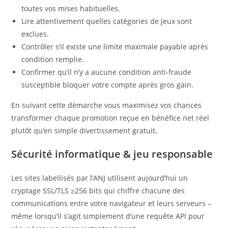
toutes vos mises habituelles.
Lire attentivement quelles catégories de jeux sont
exclues.
Contrôler s’il existe une limite maximale payable après
condition remplie.
Confirmer qu’il n’y a aucune condition anti‑fraude
susceptible bloquer votre compte après gros gain.
En suivant cette démarche vous maximisez vos chances
transformer chaque promotion reçue en bénéfice net réel
plutôt qu’en simple divertissement gratuit.
Sécurité informatique & jeu responsable
Les sites labellisés par l’ANJ utilisent aujourd’hui un
cryptage SSL/TLS ≥256 bits qui chiffre chacune des
communications entre votre navigateur et leurs serveurs –
même lorsqu’il s’agit simplement d’une requête API pour