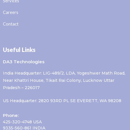
Services
Careers
Contact
Useful Links
DA3 Technologies
India Headquarter: LIG-489/2, LDA, Yogeshwer Math Road,
Near Khattri House, Tikait Rai Colony, Lucknow Uttar
Pradesh – 226017
US Headquarter: 2820 93RD PL SE EVERETT, WA 98208
Phone:
425-320-4748 USA
9335-560-861 INDIA