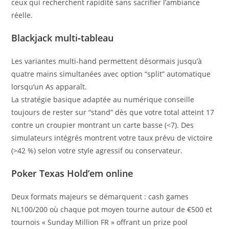
ceux qui recherchent rapidité sans sacrifier l’ambiance
réelle.
Blackjack multi‑tableau
Les variantes multi‑hand permettent désormais jusqu’à
quatre mains simultanées avec option “split” automatique
lorsqu’un As apparaît.
La stratégie basique adaptée au numérique conseille
toujours de rester sur “stand” dès que votre total atteint 17
contre un croupier montrant un carte basse (<7). Des
simulateurs intégrés montrent votre taux prévu de victoire
(>42 %) selon votre style agressif ou conservateur.
Poker Texas Hold’em online
Deux formats majeurs se démarquent : cash games
NL100/200 où chaque pot moyen tourne autour de €500 et
tournois « Sunday Million FR » offrant un prize pool