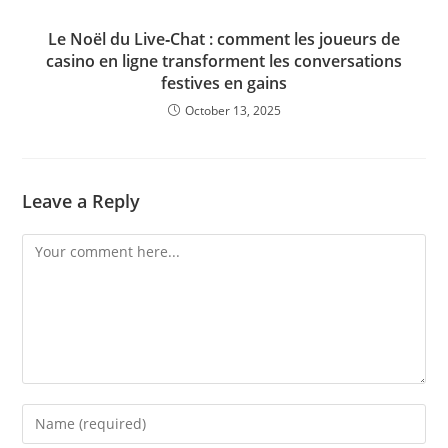
Le Noël du Live‑Chat : comment les joueurs de
casino en ligne transforment les conversations
festives en gains
October 13, 2025
Leave a Reply