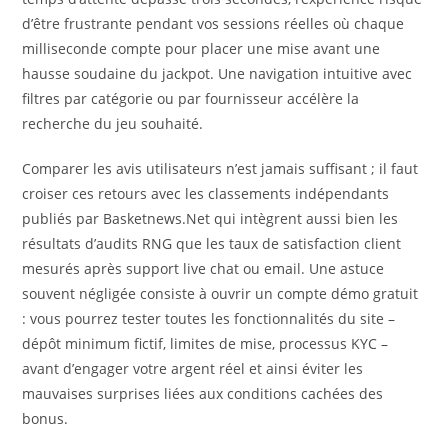
d’être frustrante pendant vos sessions réelles où chaque
milliseconde compte pour placer une mise avant une
hausse soudaine du jackpot. Une navigation intuitive avec
filtres par catégorie ou par fournisseur accélère la
recherche du jeu souhaité.
Comparer les avis utilisateurs n’est jamais suffisant ; il faut
croiser ces retours avec les classements indépendants
publiés par Basketnews.Net qui intègrent aussi bien les
résultats d’audits RNG que les taux de satisfaction client
mesurés après support live chat ou email. Une astuce
souvent négligée consiste à ouvrir un compte démo gratuit
: vous pourrez tester toutes les fonctionnalités du site –
dépôt minimum fictif, limites de mise, processus KYC –
avant d’engager votre argent réel et ainsi éviter les
mauvaises surprises liées aux conditions cachées des
bonus.