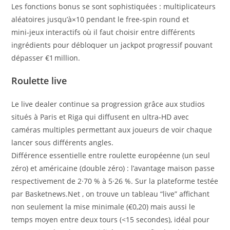
Les fonctions bonus se sont sophisti­quées : multiplicateurs
aléatoires jusqu’à×10 pendant le free‑spin round et
mini‑jeux interactifs où il faut choisir entre différents
ingrédients pour débloquer un jackpot progressif pouvant
dépasser €1 million.
Roulette live
Le live dealer continue sa progression grâce aux studios
situés à Paris et Riga qui diffusent en ultra‑HD avec
caméras multiples permettant aux joueurs de voir chaque
lancer sous différents angles.
Différence essentielle entre roulette européenne (un seul
zéro) et américaine (double zéro) : l’avantage maison passe
respectivement de 2·70 % à 5·26 %. Sur la plateforme testée
par Basketnews.Net , on trouve un tableau “live” affichant
non seulement la mise minimale (€0,20) mais aussi le
temps moyen entre deux tours (<15 secondes), idéal pour