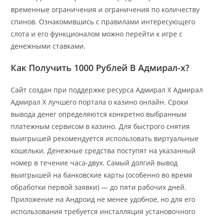
временные ограничения и ограничения по количеству
спинов. Ознакомившись с правилами интересующего
слота и его функционалом можно перейти к игре с
денежными ставками.
Как Получить 1000 Рублей В Адмирал-х?
Сайт создан при поддержке ресурса Адмирал X Адмирал
Адмирал X лучшего портала о казино онлайн. Сроки
вывода денег определяются конкретно выбранным
платежным сервисом в казино. Для быстрого снятия
выигрышей рекомендуется использовать виртуальные
кошельки. Денежные средства поступят на указанный
номер в течение часа-двух. Самый долгий вывод
выигрышей на банковские карты (особенно во время
обработки первой заявки) — до пяти рабочих дней.
Приложение на Андроид не менее удобное, но для его
использования требуется инсталляция установочного