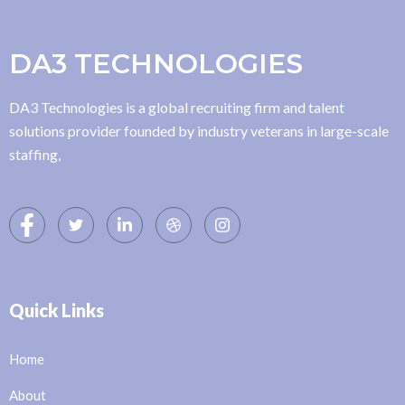
DA3 TECHNOLOGIES
DA3 Technologies is a global recruiting firm and talent
solutions provider founded by industry veterans in large-scale
staffing,
Quick Links
Home
About