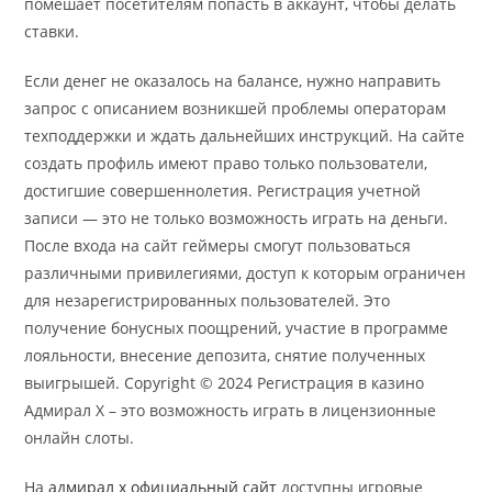
помешает посетителям попасть в аккаунт, чтобы делать
ставки.
Если денег не оказалось на балансе, нужно направить
запрос с описанием возникшей проблемы операторам
техподдержки и ждать дальнейших инструкций. На сайте
создать профиль имеют право только пользователи,
достигшие совершеннолетия. Регистрация учетной
записи — это не только возможность играть на деньги.
После входа на сайт геймеры смогут пользоваться
различными привилегиями, доступ к которым ограничен
для незарегистрированных пользователей. Это
получение бонусных поощрений, участие в программе
лояльности, внесение депозита, снятие полученных
выигрышей. Copyright © 2024 Регистрация в казино
Адмирал Х – это возможность играть в лицензионные
онлайн слоты.
На
адмирал х официальный сайт
доступны игровые