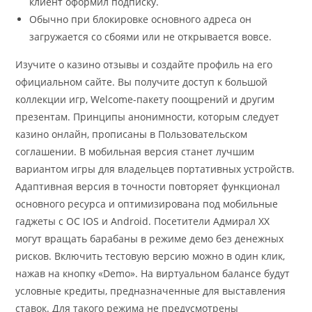
клиент оформил подписку.
Обычно при блокировке основного адреса он
загружается со сбоями или не открывается вовсе.
Изучите о казино отзывы и создайте профиль на его
официальном сайте. Вы получите доступ к большой
коллекции игр, Welcome-пакету поощрений и другим
презентам. Принципы анонимности, которым следует
казино онлайн, прописаны в Пользовательском
соглашении. В мобильная версия станет лучшим
вариантом игры для владельцев портативных устройств.
Адаптивная версия в точности повторяет функционал
основного ресурса и оптимизирована под мобильные
гаджеты с ОС IOS и Android. Посетители Адмирал XХ
могут вращать барабаны в режиме демо без денежных
рисков. Включить тестовую версию можно в один клик,
нажав на кнопку «Demo». На виртуальном балансе будут
условные кредиты, предназначенные для выставления
ставок. Для такого режима не предусмотрены