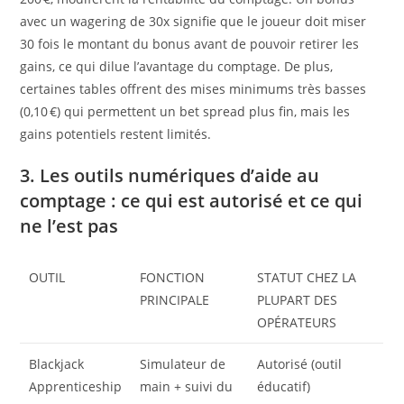
avec un wagering de 30x signifie que le joueur doit miser
30 fois le montant du bonus avant de pouvoir retirer les
gains, ce qui dilue l’avantage du comptage. De plus,
certaines tables offrent des mises minimums très basses
(0,10 €) qui permettent un bet spread plus fin, mais les
gains potentiels restent limités.
3. Les outils numériques d’aide au
comptage : ce qui est autorisé et ce qui
ne l’est pas
OUTIL
FONCTION
STATUT CHEZ LA
PRINCIPALE
PLUPART DES
OPÉRATEURS
Blackjack
Simulateur de
Autorisé (outil
Apprenticeship
main + suivi du
éducatif)