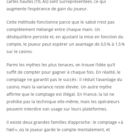
cartes hautes (10, As) sont surreprésentées, ce qui
augmente l’espérance de gain du joueur.
Cette méthode fonctionne parce que le sabot n’est pas
complètement mélangé entre chaque main. Un
déséquilibre persiste et, en ajustant la mise en fonction du
compte, le joueur peut espérer un avantage de 0,5 % à 1,5 %
sur le casino.
Parmi les mythes les plus tenaces, on trouve l’idée qu’il
suffit de compter pour gagner à chaque fois. En réalité, le
comptage ne garantit pas le succès : il réduit l’avantage du
casino, mais la variance reste élevée. Un autre mythe
affirme que le comptage est illégal. En France, la loi ne
prohibe pas la technique elle‑même, mais les opérateurs
peuvent interdire son usage sur leurs plateformes.
Il existe deux grandes familles d’approche : le comptage « à
l’œil », où le joueur garde le compte mentalement, et