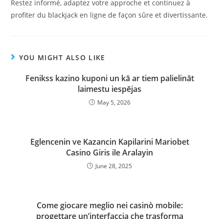
Restez informé, adaptez votre approche et continuez à
profiter du blackjack en ligne de façon sûre et divertissante.
YOU MIGHT ALSO LIKE
Fenikss kazino kuponi un kā ar tiem palielināt
laimestu iespējas
May 5, 2026
Eglencenin ve Kazancin Kapilarini Mariobet
Casino Giris ile Aralayin
June 28, 2025
Come giocare meglio nei casinò mobile:
progettare un’interfaccia che trasforma