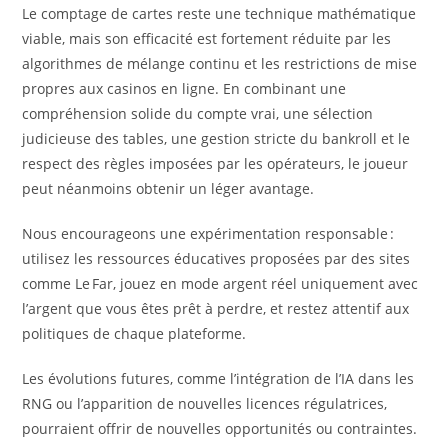
Le comptage de cartes reste une technique mathématique
viable, mais son efficacité est fortement réduite par les
algorithmes de mélange continu et les restrictions de mise
propres aux casinos en ligne. En combinant une
compréhension solide du compte vrai, une sélection
judicieuse des tables, une gestion stricte du bankroll et le
respect des règles imposées par les opérateurs, le joueur
peut néanmoins obtenir un léger avantage.
Nous encourageons une expérimentation responsable :
utilisez les ressources éducatives proposées par des sites
comme Le Far, jouez en mode argent réel uniquement avec
l’argent que vous êtes prêt à perdre, et restez attentif aux
politiques de chaque plateforme.
Les évolutions futures, comme l’intégration de l’IA dans les
RNG ou l’apparition de nouvelles licences régulatrices,
pourraient offrir de nouvelles opportunités ou contraintes.