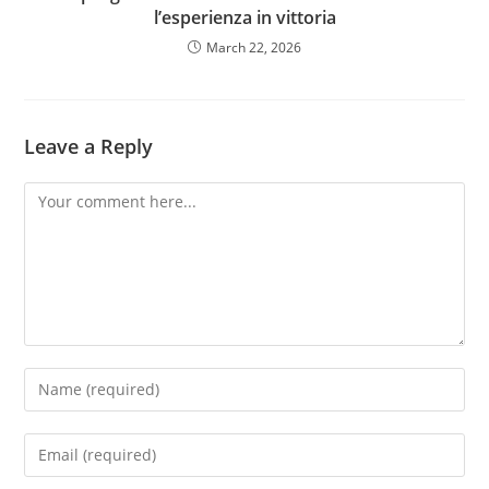
l’esperienza in vittoria
March 22, 2026
Leave a Reply