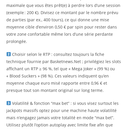
maximale que vous êtes prêt(e) à perdre lors d’une session
(exemple : 200 €). Divisez ce montant par le nombre prévu
de parties (par ex., 400 tours), ce qui donne une mise
moyenne cible d’environ 0,50 € par spin pour rester dans
votre zone confortable même lors d’une série perdante
prolongée.
Choisir selon le RTP : consultez toujours la fiche
technique fournie par Basketnews.Net ; privilégiez les slots
affichant un RTP ≥ 96 %, tel que « Mega Joker » (99 %) ou
« Blood Suckers » (98 %). Ces valeurs indiquent qu’en
moyenne chaque euro misé rapporte entre 0,96 € et
presque tout son montant original sur long terme.
Volatilité & fonction “max bet” : si vous visez surtout les
jackpots massifs optez pour une machine haute volatilité
mais n’engagez jamais votre totalité en mode “max bet”.
Utilisez plutôt l’option autoplay avec limite fixe afin que