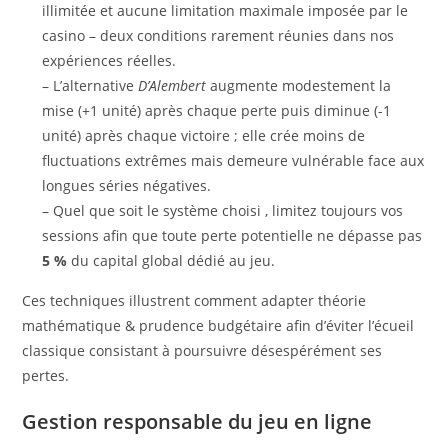
illimitée et aucune limitation maximale imposée par le
casino – deux conditions rarement réunies dans nos
expériences réelles.
– L’alternative
D’Alembert
augmente modestement la
mise (+1 unité) après chaque perte puis diminue (-1
unité) après chaque victoire ; elle crée moins de
fluctuations extrêmes mais demeure vulnérable face aux
longues séries négatives.
– Quel que soit le système choisi , limitez toujours vos
sessions afin que toute perte potentielle ne dépasse pas
5 %
du capital global dédié au jeu.
Ces techniques illustrent comment adapter théorie
mathématique & prudence budgétaire afin d’éviter l’écueil
classique consistant à poursuivre désespérément ses
pertes.
Gestion responsable du jeu en ligne