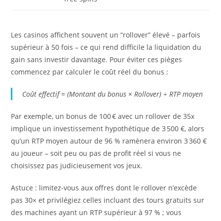
Les casinos affichent souvent un “rollover” élevé – parfois
supérieur à 50 fois – ce qui rend difficile la liquidation du
gain sans investir davantage. Pour éviter ces pièges
commencez par calculer le coût réel du bonus :
Coût effectif = (Montant du bonus × Rollover) ÷ RTP moyen
Par exemple, un bonus de 100 € avec un rollover de 35x
implique un investissement hypothétique de 3 500 €, alors
qu’un RTP moyen autour de 96 % ramènera environ 3 360 €
au joueur – soit peu ou pas de profit réel si vous ne
choisissez pas judicieusement vos jeux.
Astuce : limitez-vous aux offres dont le rollover n’excède
pas 30× et privilégiez celles incluant des tours gratuits sur
des machines ayant un RTP supérieur à 97 % ; vous