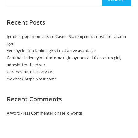
Recent Posts
Igrajte s pogumom: Lizaro Casino Slovenija in varnost licenciranih
iger
Yeni üyeler için Kraken giriş fırsatları ve avantajlar
Canlı bahis deneyimini artırmak için oyuncular Lüks casino giriş
adresini tercih ediyor
Coronavirus disease 2019
cw-check-https://test.com/
Recent Comments
A WordPress Commenter
on
Hello world!