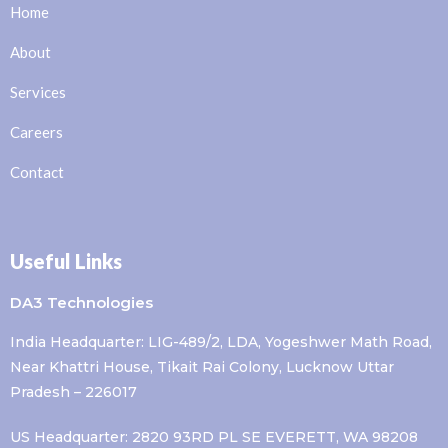
Home
About
Services
Careers
Contact
Useful Links
DA3 Technologies
India Headquarter: LIG-489/2, LDA, Yogeshwer Math Road,
Near Khattri House, Tikait Rai Colony, Lucknow Uttar
Pradesh – 226017
US Headquarter: 2820 93RD PL SE EVERETT, WA 98208