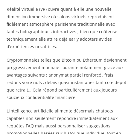
Réalité virtuelle (VR) ouvre quant à elle une nouvelle
dimension immersive où salons virtuels reproduisent
fidèlement atmosphère parisienne traditionnelle avec
tables holographiques interactives ; bien que coûteuse
techniquement elle attire déjà early adopters avides
d’expériences novatrices.
Cryptomonnaies telles que Bitcoin ou Ethereum deviennent
progressivement monnaie courante notamment grâce aux
avantages suivants : anonymat partiel renforcé , frais
réduits voire nuls , délais quasi‑instantanés tant côté dépôt
que retrait… Cela répond particulièrement aux joueurs
soucieux confidentialité financière.
L’intelligence artificielle alimente désormais chatbots
capables non seulement répondre immédiatement aux
requêtes FAQ mais aussi personnaliser suggestions
promotionnelles basées sur historique individuel tout en