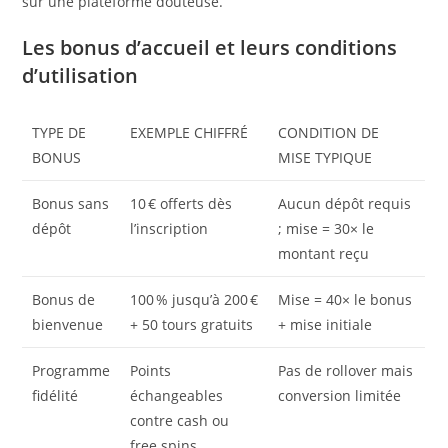
sur une plateforme douteuse.
Les bonus d’accueil et leurs conditions
d’utilisation
TYPE DE
EXEMPLE CHIFFRÉ
CONDITION DE
BONUS
MISE TYPIQUE
Bonus sans
10 € offerts dès
Aucun dépôt requis
dépôt
l’inscription
; mise = 30× le
montant reçu
Bonus de
100 % jusqu’à 200 €
Mise = 40× le bonus
bienvenue
+ 50 tours gratuits
+ mise initiale
Programme
Points
Pas de rollover mais
fidélité
échangeables
conversion limitée
contre cash ou
free spins