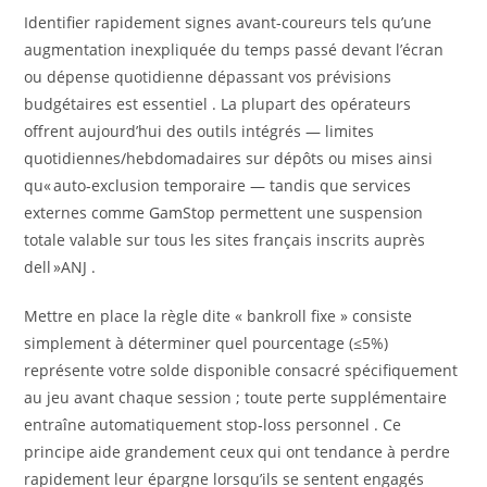
Identifier rapidement signes avant-coureurs tels qu’une
augmentation inexpliquée du temps passé devant l’écran
ou dépense quotidienne dépassant vos prévisions
budgétaires est essentiel . La plupart des opérateurs
offrent aujourd’hui des outils intégrés — limites
quotidiennes/hebdomadaires sur dépôts ou mises ainsi
qu« auto‑exclusion temporaire — tandis que services
externes comme GamStop permettent une suspension
totale valable sur tous les sites français inscrits auprès
dell »ANJ .
Mettre en place la règle dite « bankroll fixe » consiste
simplement à déterminer quel pourcentage (≤5%)
représente votre solde disponible consacré spécifiquement
au jeu avant chaque session ; toute perte supplémentaire
entraîne automatiquement stop‑loss personnel . Ce
principe aide grandement ceux qui ont tendance à perdre
rapidement leur épargne lorsqu’ils se sentent engagés