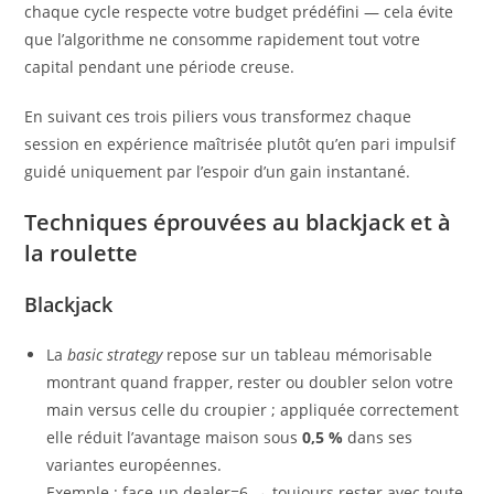
chaque cycle respecte votre budget prédéfini — cela évite
que l’algorithme ne consomme rapidement tout votre
capital pendant une période creuse.
En suivant ces trois piliers vous transformez chaque
session en expérience maîtrisée plutôt qu’en pari impulsif
guidé uniquement par l’espoir d’un gain instantané.
Techniques éprouvées au blackjack et à
la roulette
Blackjack
La
basic strategy
repose sur un tableau mémorisable
montrant quand frapper, rester ou doubler selon votre
main versus celle du croupier ; appliquée correctement
elle réduit l’avantage maison sous
0,5 %
dans ses
variantes européennes.
Exemple : face-up dealer=6 → toujours rester avec toute