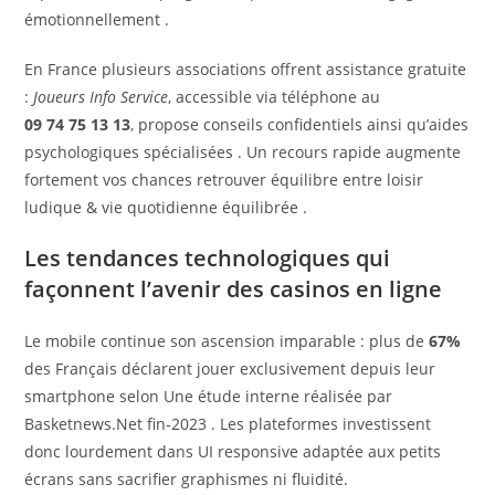
émotionnellement .
En France plusieurs associations offrent assistance gratuite
:
Joueurs Info Service
, accessible via téléphone au
09 74 75 13 13
, propose conseils confidentiels ainsi qu’aides
psychologiques spécialisées . Un recours rapide augmente
fortement vos chances retrouver équilibre entre loisir
ludique & vie quotidienne équilibrée .
Les tendances technologiques qui
façonnent l’avenir des casinos en ligne
Le mobile continue son ascension imparable : plus de
67%
des Français déclarent jouer exclusivement depuis leur
smartphone selon Une étude interne réalisée par
Basketnews.Net fin‑2023 . Les plateformes investissent
donc lourdement dans UI responsive adaptée aux petits
écrans sans sacrifier graphismes ni fluidité.