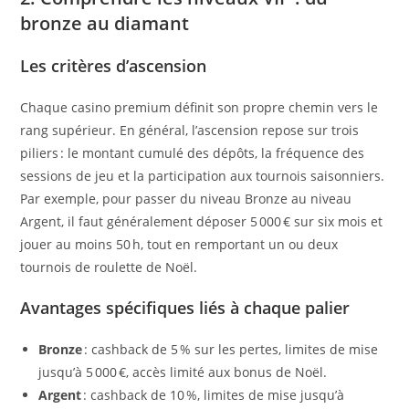
bronze au diamant
Les critères d’ascension
Chaque casino premium définit son propre chemin vers le
rang supérieur. En général, l’ascension repose sur trois
piliers : le montant cumulé des dépôts, la fréquence des
sessions de jeu et la participation aux tournois saisonniers.
Par exemple, pour passer du niveau Bronze au niveau
Argent, il faut généralement déposer 5 000 € sur six mois et
jouer au moins 50 h, tout en remportant un ou deux
tournois de roulette de Noël.
Avantages spécifiques liés à chaque palier
Bronze
: cashback de 5 % sur les pertes, limites de mise
jusqu’à 5 000 €, accès limité aux bonus de Noël.
Argent
: cashback de 10 %, limites de mise jusqu’à