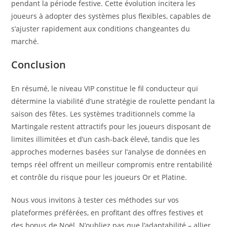
pendant la période festive. Cette évolution incitera les
joueurs à adopter des systèmes plus flexibles, capables de
s’ajuster rapidement aux conditions changeantes du
marché.
Conclusion
En résumé, le niveau VIP constitue le fil conducteur qui
détermine la viabilité d’une stratégie de roulette pendant la
saison des fêtes. Les systèmes traditionnels comme la
Martingale restent attractifs pour les joueurs disposant de
limites illimitées et d’un cash‑back élevé, tandis que les
approches modernes basées sur l’analyse de données en
temps réel offrent un meilleur compromis entre rentabilité
et contrôle du risque pour les joueurs Or et Platine.
Nous vous invitons à tester ces méthodes sur vos
plateformes préférées, en profitant des offres festives et
des bonus de Noël. N’oubliez pas que l’adaptabilité – allier