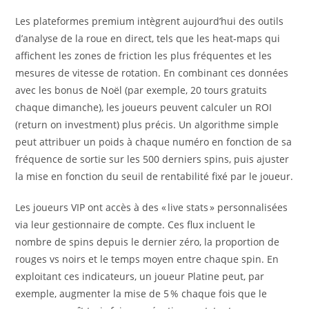
Les plateformes premium intègrent aujourd’hui des outils
d’analyse de la roue en direct, tels que les heat‑maps qui
affichent les zones de friction les plus fréquentes et les
mesures de vitesse de rotation. En combinant ces données
avec les bonus de Noël (par exemple, 20 tours gratuits
chaque dimanche), les joueurs peuvent calculer un ROI
(return on investment) plus précis. Un algorithme simple
peut attribuer un poids à chaque numéro en fonction de sa
fréquence de sortie sur les 500 derniers spins, puis ajuster
la mise en fonction du seuil de rentabilité fixé par le joueur.
Les joueurs VIP ont accès à des « live stats » personnalisées
via leur gestionnaire de compte. Ces flux incluent le
nombre de spins depuis le dernier zéro, la proportion de
rouges vs noirs et le temps moyen entre chaque spin. En
exploitant ces indicateurs, un joueur Platine peut, par
exemple, augmenter la mise de 5 % chaque fois que le