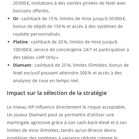
20 000 €, invitations à des soirées privées de Noël avec
boissons offertes.
Or
: cashback de 15 %, limites de mise jusqu’à 50 000 €,
bonus de dépôt de 150 % et accès à des systèmes de
roulette personnalisés.
Platine
: cashback de 20 %, limites de mise jusqu’à
100 000 €, service de conciergerie 24/7 et participation à
des tables « VIP Only ».
Diamant
: cashback de 25 %, limites illimitées, bonus de
Noël exclusif pouvant atteindre 300 % et accès à des
analyses de roue en temps réel.
Impact sur la sélection de la stratégie
Le niveau VIP influence directement le risque acceptable.
Un joueur Diamant peut se permettre d’utiliser une
martingale agressive grâce à son cash‑back élevé et à ses
limites de mise illimitées, tandis qu’un Bronze devra
privilégier des systèmes à variance réduite comme le