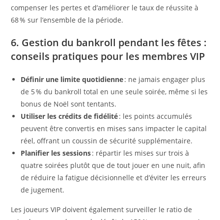
compenser les pertes et d’améliorer le taux de réussite à
68 % sur l’ensemble de la période.
6. Gestion du bankroll pendant les fêtes :
conseils pratiques pour les membres VIP
Définir une limite quotidienne
: ne jamais engager plus
de 5 % du bankroll total en une seule soirée, même si les
bonus de Noël sont tentants.
Utiliser les crédits de fidélité
: les points accumulés
peuvent être convertis en mises sans impacter le capital
réel, offrant un coussin de sécurité supplémentaire.
Planifier les sessions
: répartir les mises sur trois à
quatre soirées plutôt que de tout jouer en une nuit, afin
de réduire la fatigue décisionnelle et d’éviter les erreurs
de jugement.
Les joueurs VIP doivent également surveiller le ratio de