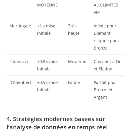
MOYENNE
AUX LIMITES
VIP
Martingale
+1 × mise
Très
Idéale pour
initiale
haute
Diamant,
risquée pour
Bronze
Fibonacci
+0,8 × mise
Moyenne
Convient à Or
initiale
et Platine
D’Alembert
+0,5 × mise
Faible
Parfait pour
initiale
Bronze et
Argent
4. Stratégies modernes basées sur
l’analyse de données en temps réel