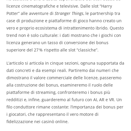
licenze cinematografiche e televisive. Dalle slot “Harry
Potter” alle avventure di
Stranger Things
, le partnership tra
case di produzione e piattaforme di gioco hanno creato un
vero e proprio ecosistema di intrattenimento ibrido. Questo
trend non è solo culturale: i dati mostrano che i giochi con
licenza generano un tasso di conversione dei bonus
superiore del 27 % rispetto alle slot “classiche”.
L’articolo si articola in cinque sezioni, ognuna supportata da
dati concreti e da esempi reali. Partiremo dai numeri che
dimostrano il valore commerciale delle licenze, passeremo
alla costruzione dei bonus, esamineremo il ruolo delle
piattaforme di streaming, confronteremo i bonus più
redditizi e, infine, guarderemo al futuro con AI, AR e VR. Un
filo conduttore rimane costante: l’importanza dei bonus per
i giocatori, che rappresentano il vero motore di
fidelizzazione nei casinò online.