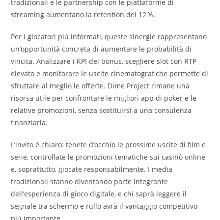
tradizionali e le partnership con le piattaforme di
streaming aumentano la retention del 12 %.
Per i giocatori più informati, queste sinergie rappresentano
un’opportunità concreta di aumentare le probabilità di
vincita. Analizzare i KPI dei bonus, scegliere slot con RTP
elevato e monitorare le uscite cinematografiche permette di
sfruttare al meglio le offerte. Dime Project rimane una
risorsa utile per confrontare le migliori app di poker e le
relative promozioni, senza sostituirsi a una consulenza
finanziaria.
L’invito è chiaro: tenete d’occhio le prossime uscite di film e
serie, controllate le promozioni tematiche sui casinò online
e, soprattutto, giocate responsabilmente. I media
tradizionali stanno diventando parte integrante
dell’esperienza di gioco digitale, e chi saprà leggere il
segnale tra schermo e rullo avrà il vantaggio competitivo
più importante.