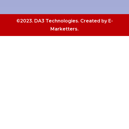
©2023. DA3 Technologies.
Created by E-
Marketters.