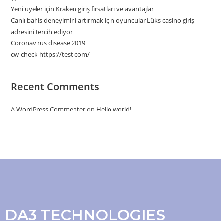
Yeni üyeler için Kraken giriş fırsatları ve avantajlar
Canlı bahis deneyimini artırmak için oyuncular Lüks casino giriş
adresini tercih ediyor
Coronavirus disease 2019
cw-check-https://test.com/
Recent Comments
A WordPress Commenter
on
Hello world!
DA3 TECHNOLOGIES