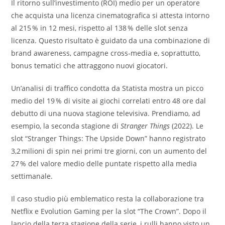
Il ritorno sull’investimento (ROI) medio per un operatore
che acquista una licenza cinematografica si attesta intorno
al 215 % in 12 mesi, rispetto al 138 % delle slot senza
licenza. Questo risultato è guidato da una combinazione di
brand awareness, campagne cross‑media e, soprattutto,
bonus tematici che attraggono nuovi giocatori.
Un’analisi di traffico condotta da Statista mostra un picco
medio del 19 % di visite ai giochi correlati entro 48 ore dal
debutto di una nuova stagione televisiva. Prendiamo, ad
esempio, la seconda stagione di
Stranger Things
(2022). Le
slot “Stranger Things: The Upside Down” hanno registrato
3,2 milioni di spin nei primi tre giorni, con un aumento del
27 % del valore medio delle puntate rispetto alla media
settimanale.
Il caso studio più emblematico resta la collaborazione tra
Netflix e Evolution Gaming per la slot “The Crown”. Dopo il
lancio della terza stagione della serie, i rulli hanno visto un