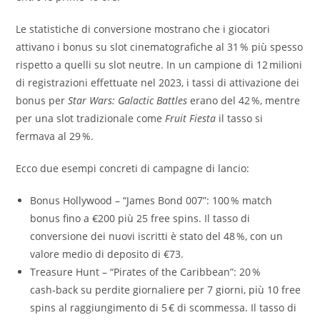
Le statistiche di conversione mostrano che i giocatori
attivano i bonus su slot cinematografiche al 31 % più spesso
rispetto a quelli su slot neutre. In un campione di 12 milioni
di registrazioni effettuate nel 2023, i tassi di attivazione dei
bonus per
Star Wars: Galactic Battles
erano del 42 %, mentre
per una slot tradizionale come
Fruit Fiesta
il tasso si
fermava al 29 %.
Ecco due esempi concreti di campagne di lancio:
Bonus Hollywood – “James Bond 007”: 100 % match
bonus fino a €200 più 25 free spins. Il tasso di
conversione dei nuovi iscritti è stato del 48 %, con un
valore medio di deposito di €73.
Treasure Hunt – “Pirates of the Caribbean”: 20 %
cash‑back su perdite giornaliere per 7 giorni, più 10 free
spins al raggiungimento di 5 € di scommessa. Il tasso di