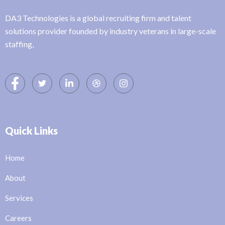
DA3 Technologies is a global recruiting firm and talent
solutions provider founded by industry veterans in large-scale
staffing,
Quick Links
Home
About
Services
Careers