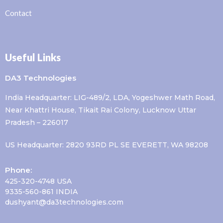
Contact
Useful Links
DA3 Technologies
India Headquarter: LIG-489/2, LDA, Yogeshwer Math Road,
Near Khattri House, Tikait Rai Colony, Lucknow Uttar
Pradesh – 226017
US Headquarter: 2820 93RD PL SE EVERETT, WA 98208
Phone:
425-320-4748 USA
9335-560-861 INDIA
dushyant@da3technologies.com