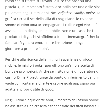
rosso che si riflette sul tavolo, la luce che cade su una
pistola. Quel momento è stato la scintilla per una delle slot
più amate degli ultimi anni,
The Godfather: Family Empire
. La
grafica ricrea il set della villa di Long Island, le colonne
sonore di Nino Rota accompagnano i rulli, e ogni vincita è
avvolta da un dialogo memorabile. Non è un caso che i
produttori di giochi si affidino a icone cinematografiche: la
familiarità genera emozione, e l’emozione spinge il
giocatore a premere “spin”.
Per chi è alla ricerca delle migliori esperienze di gioco
mobile, le
migliori poker app
offrono un’ampia scelta di
bonus e promozioni. Anche se il sito non è un operatore di
casinò, Dime Project funge da punto di riferimento per chi
vuole confrontare le offerte e capire quali app siano più
adatte al proprio stile di gioco.
Negli ultimi cinque‑sette anni, il mercato dei casinò online
ha assistito a una crescita esponenziale dei titoli basati su