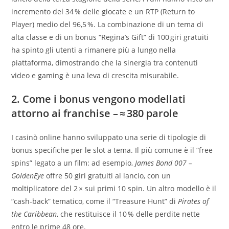
incremento del 34 % delle giocate e un RTP (Return to
Player) medio del 96,5 %. La combinazione di un tema di
alta classe e di un bonus “Regina’s Gift” di 100 giri gratuiti
ha spinto gli utenti a rimanere più a lungo nella
piattaforma, dimostrando che la sinergia tra contenuti
video e gaming è una leva di crescita misurabile.
2. Come i bonus vengono modellati
attorno ai franchise – ≈ 380 parole
I casinò online hanno sviluppato una serie di tipologie di
bonus specifiche per le slot a tema. Il più comune è il “free
spins” legato a un film: ad esempio,
James Bond 007 –
GoldenEye
offre 50 giri gratuiti al lancio, con un
moltiplicatore del 2 × sui primi 10 spin. Un altro modello è il
“cash‑back” tematico, come il “Treasure Hunt” di
Pirates of
the Caribbean
, che restituisce il 10 % delle perdite nette
entro le prime 48 ore.