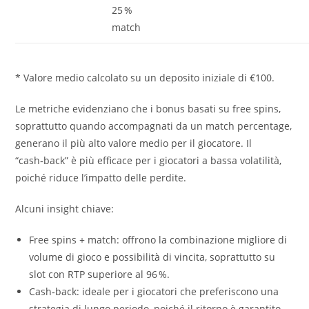
25 %
match
* Valore medio calcolato su un deposito iniziale di €100.
Le metriche evidenziano che i bonus basati su free spins,
soprattutto quando accompagnati da un match percentage,
generano il più alto valore medio per il giocatore. Il
“cash‑back” è più efficace per i giocatori a bassa volatilità,
poiché riduce l’impatto delle perdite.
Alcuni insight chiave:
Free spins + match: offrono la combinazione migliore di
volume di gioco e possibilità di vincita, soprattutto su
slot con RTP superiore al 96 %.
Cash‑back: ideale per i giocatori che preferiscono una
strategia di lungo periodo, poiché il ritorno è garantito