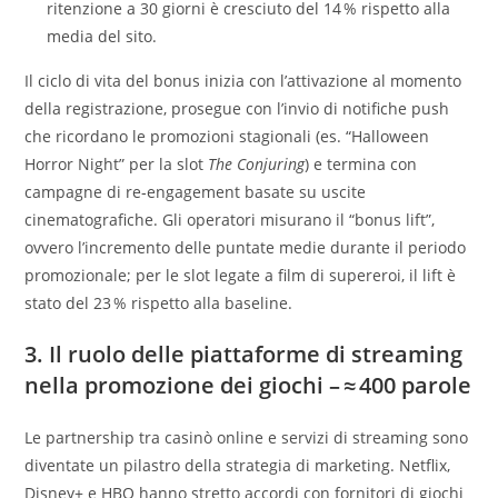
ritenzione a 30 giorni è cresciuto del 14 % rispetto alla
media del sito.
Il ciclo di vita del bonus inizia con l’attivazione al momento
della registrazione, prosegue con l’invio di notifiche push
che ricordano le promozioni stagionali (es. “Halloween
Horror Night” per la slot
The Conjuring
) e termina con
campagne di re‑engagement basate su uscite
cinematografiche. Gli operatori misurano il “bonus lift”,
ovvero l’incremento delle puntate medie durante il periodo
promozionale; per le slot legate a film di supereroi, il lift è
stato del 23 % rispetto alla baseline.
3. Il ruolo delle piattaforme di streaming
nella promozione dei giochi – ≈ 400 parole
Le partnership tra casinò online e servizi di streaming sono
diventate un pilastro della strategia di marketing. Netflix,
Disney+ e HBO hanno stretto accordi con fornitori di giochi