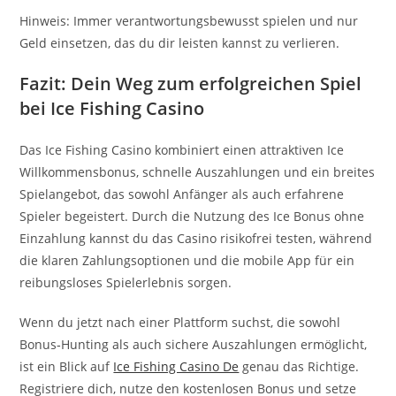
Hinweis: Immer verantwortungsbewusst spielen und nur
Geld einsetzen, das du dir leisten kannst zu verlieren.
Fazit: Dein Weg zum erfolgreichen Spiel
bei Ice Fishing Casino
Das Ice Fishing Casino kombiniert einen attraktiven Ice
Willkommensbonus, schnelle Auszahlungen und ein breites
Spielangebot, das sowohl Anfänger als auch erfahrene
Spieler begeistert. Durch die Nutzung des Ice Bonus ohne
Einzahlung kannst du das Casino risikofrei testen, während
die klaren Zahlungsoptionen und die mobile App für ein
reibungsloses Spielerlebnis sorgen.
Wenn du jetzt nach einer Plattform suchst, die sowohl
Bonus‑Hunting als auch sichere Auszahlungen ermöglicht,
ist ein Blick auf
Ice Fishing Casino De
genau das Richtige.
Registriere dich, nutze den kostenlosen Bonus und setze