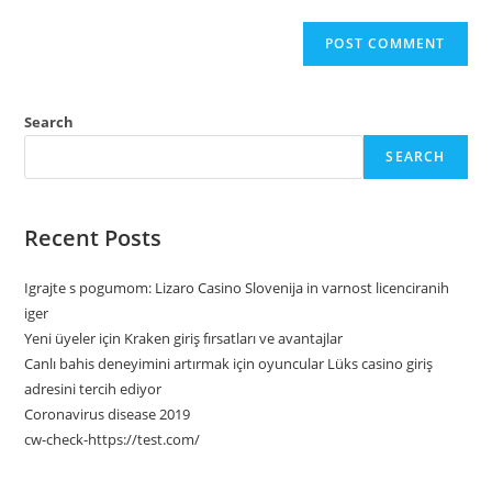
Search
SEARCH
Recent Posts
Igrajte s pogumom: Lizaro Casino Slovenija in varnost licenciranih
iger
Yeni üyeler için Kraken giriş fırsatları ve avantajlar
Canlı bahis deneyimini artırmak için oyuncular Lüks casino giriş
adresini tercih ediyor
Coronavirus disease 2019
cw-check-https://test.com/