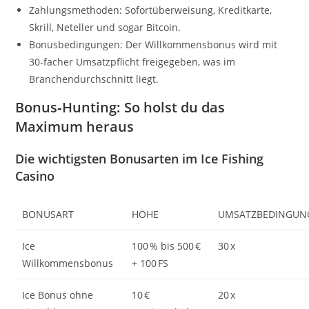
Zahlungsmethoden: Sofortüberweisung, Kreditkarte,
Skrill, Neteller und sogar Bitcoin.
Bonusbedingungen: Der Willkommensbonus wird mit
30‑facher Umsatzpflicht freigegeben, was im
Branchendurchschnitt liegt.
Bonus‑Hunting: So holst du das
Maximum heraus
Die wichtigsten Bonusarten im Ice Fishing
Casino
BONUSART
HÖHE
UMSATZBEDINGUN
Ice
100 % bis 500 €
30 x
Willkommensbonus
+ 100 FS
Ice Bonus ohne
10 €
20 x