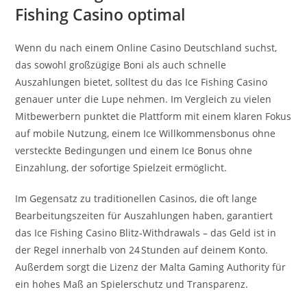
Fishing Casino optimal
Wenn du nach einem Online Casino Deutschland suchst,
das sowohl großzügige Boni als auch schnelle
Auszahlungen bietet, solltest du das Ice Fishing Casino
genauer unter die Lupe nehmen. Im Vergleich zu vielen
Mitbewerbern punktet die Plattform mit einem klaren Fokus
auf mobile Nutzung, einem Ice Willkommensbonus ohne
versteckte Bedingungen und einem Ice Bonus ohne
Einzahlung, der sofortige Spielzeit ermöglicht.
Im Gegensatz zu traditionellen Casinos, die oft lange
Bearbeitungszeiten für Auszahlungen haben, garantiert
das Ice Fishing Casino Blitz‑Withdrawals – das Geld ist in
der Regel innerhalb von 24 Stunden auf deinem Konto.
Außerdem sorgt die Lizenz der Malta Gaming Authority für
ein hohes Maß an Spielerschutz und Transparenz.