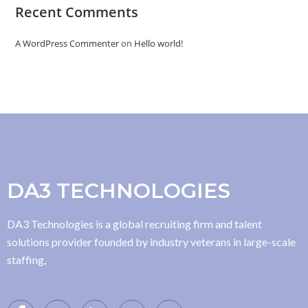
Recent Comments
A WordPress Commenter
on
Hello world!
DA3 TECHNOLOGIES
DA3 Technologies is a global recruiting firm and talent
solutions provider founded by industry veterans in large-scale
staffing,