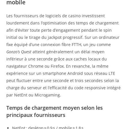
mobile
Les fournisseurs de logiciels de casino investissent
lourdement dans l’optimisation des temps de chargement
afin d’éviter toute perte d’engagement pendant le spin
initial ou le tirage du jackpot progressif. Sur un ordinateur
fixe équipé d’une connexion fibre FTTH, un jeu comme
Gonzo’s Quest
atteint généralement un délai moyen
inférieur à une seconde grâce aux caches locaux du
navigateur Chrome ou Firefox. En revanche, la même
expérience sur un smartphone Android sous réseau LTE
peut fluctuer entre une seconde et trois secondes selon la
charge du serveur et l’efficacité du code responsive intégré
par NetEnt ou Microgaming.
Temps de chargement moyen selon les
principaux fournisseurs
NetEnt : desktop ≈ 0,9 s / mobile ≈ 1,8 s