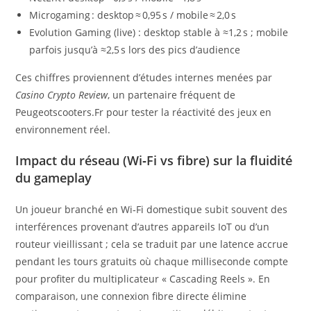
Microgaming : desktop ≈ 0,95 s / mobile ≈ 2,0 s
Evolution Gaming (live) : desktop stable à ≈1,2 s ; mobile
parfois jusqu’à ≈2,5 s lors des pics d’audience
Ces chiffres proviennent d’études internes menées par
Casino Crypto Review
, un partenaire fréquent de
Peugeotscooters.Fr pour tester la réactivité des jeux en
environnement réel.
Impact du réseau (Wi‑Fi vs fibre) sur la fluidité
du gameplay
Un joueur branché en Wi‑Fi domestique subit souvent des
interférences provenant d’autres appareils IoT ou d’un
routeur vieillissant ; cela se traduit par une latence accrue
pendant les tours gratuits où chaque milliseconde compte
pour profiter du multiplicateur « Cascading Reels ». En
comparaison, une connexion fibre directe élimine