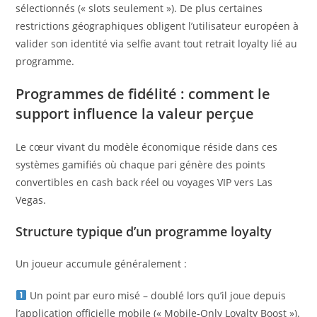
sélectionnés (« slots seulement »). De plus certaines
restrictions géographiques obligent l’utilisateur européen à
valider son identité via selfie avant tout retrait loyalty lié au
programme.
Programmes de fidélité : comment le
support influence la valeur perçue
Le cœur vivant du modèle économique réside dans ces
systèmes gamifiés où chaque pari génère des points
convertibles en cash back réel ou voyages VIP vers Las
Vegas.
Structure typique d’un programme loyalty
Un joueur accumule généralement :
Un point par euro misé – doublé lors qu’il joue depuis
l’application officielle mobile (« Mobile‑Only Loyalty Boost »).