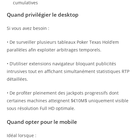
cumulatives
Quand privilégier le desktop
Si vous avez besoin :
• De surveiller plusieurs tableaux Poker Texas Hold’em
parallèles afin exploiter arbitrages temporels.
• D’utiliser extensions navigateur bloquant publicités
intrusives tout en affichant simultanément statistiques RTP
détaillées.
• De profiter pleinement des jackpots progressifs dont
certaines machines atteignent $€10M$ uniquement visible
sous résolution Full HD optimale.
Quand opter pour le mobile
Idéal lorsque :