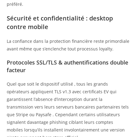
préféré.
Sécurité et confidentialité : desktop
contre mobile
La confiance dans la protection financière reste primordiale
avant même que s’enclenche tout processus loyalty.
Protocoles SSL/TLS & authentifications double
facteur
Quel que soit le dispositif utilisé , tous les grands
opérateurs appliquent TLS v1.3 avec certificats EV qui
garantissent l’absence d’interception durant la
transmission vers leurs serveurs bancaires partenaires tels
que Stripe ou Paysafe . Cependant certains utilisateurs
signalent davantage phishing ciblant leurs comptes
mobiles lorsqu’ils installent involontairement une version