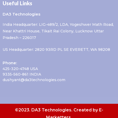
Useful Links
DA3 Technologies
India Headquarter: LIG-489/2, LDA, Yogeshwer Math Road,
Near Khattri House, Tikait Rai Colony, Lucknow Uttar
Pradesh – 226017
US Headquarter: 2820 93RD PL SE EVERETT, WA 98208
Phone:
425-320-4748 USA
9335-560-861 INDIA
dushyant@da3technologies.com
©2023. DA3 Technologies.
Created by E-
Marketters.