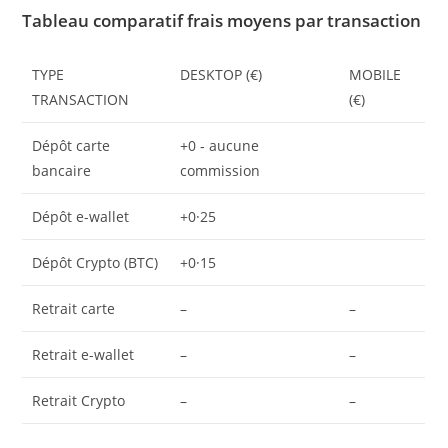
Tableau comparatif frais moyens par transaction
TYPE
DESKTOP (€)
MOBILE
TRANSACTION
(€)
Dépôt carte
+0 ‑ aucune
bancaire
commission
Dépôt e-wallet
+0·25
Dépôt Crypto (BTC)
+0·15
Retrait carte
–
–
Retrait e-wallet
–
–
Retrait Crypto
–
–