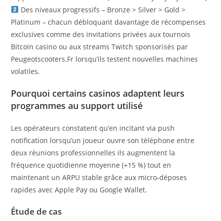
Des niveaux progressifs – Bronze > Silver > Gold >
Platinum – chacun débloquant davantage de récompenses
exclusives comme des invitations privées aux tournois
Bitcoin casino ou aux streams Twitch sponsorisés par
Peugeotscooters.Fr lorsqu’ils testent nouvelles machines
volatiles.
Pourquoi certains casinos adaptent leurs
programmes au support utilisé
Les opérateurs constatent qu’en incitant via push
notification lorsqu’un joueur ouvre son téléphone entre
deux réunions professionnelles ils augmentent la
fréquence quotidienne moyenne (+15 %) tout en
maintenant un ARPU stable grâce aux micro‑déposes
rapides avec Apple Pay ou Google Wallet.
Étude de cas