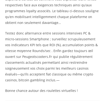
respectives face aux exigences techniques ainsi qu’aux
programmes loyalty associés. Le tableau ci-dessus souligne
qu’en mobilisant intelligemment chaque plateforme on
obtient non seulement davantage…
Testez donc alternance entre sessions intensives PC &
micro‐sessions Smartphone ; surveillez scrupuleusement
vos indicateurs KPI tels que ROI (%), accumulation points &
vitesse moyenne Rounds/sec . Enfin gardez toujours œil
ouvert sur Peugeotscooters.Fr qui publie régulièrement
classements actualisés permettant ainsi restreindre
soigneusement vos choix parmi les meilleurs casinos
évalués—qu’ils acceptent fiat classique ou même crypto
casinos, bitcoin gambling inclus.—
Bonne chance autour des roulettes virtuelles !