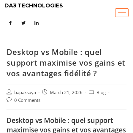
DA3 TECHNOLOGIES
Desktop vs Mobile : quel
support maximise vos gains et
vos avantages fidélité ?
bapaksaya
March 21, 2026
Blog
0 Comments
Desktop vs Mobile : quel support
maximise vos gains et vos avantages