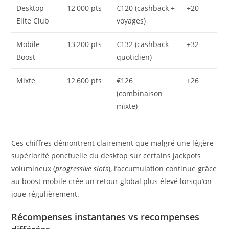
Desktop
12 000 pts
€120 (cashback +
+20
Elite Club
voyages)
Mobile
13 200 pts
€132 (cashback
+32
Boost
quotidien)
Mixte
12 600 pts
€126
+26
(combinaison
mixte)
Ces chiffres démontrent clairement que malgré une légère
supériorité ponctuelle du desktop sur certains jackpots
volumineux (
progressive slots
), l’accumulation continue grâce
au boost mobile crée un retour global plus élevé lorsqu’on
joue régulièrement.
Récompenses instantanes vs recompenses