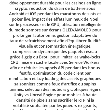
développement durable pour les casinos en ligne
crypto, réduction du drain de batterie sous
Android et iOS pendant les marathons de slots et
poker live, impact des effets lumineux de Noël
sur le processeur et le GPU, utilisation intelligente
du mode sombre sur écrans OLED/AMOLED pour
prolonger l’autonomie, gestion adaptative du
taux de rafraîchissement afin d’équilibrer fluidité
visuelle et consommation énergétique,
compression dynamique des paquets réseau
grâce à gzip ou Brotli pour limiter les wake‑locks
CPU, mise en cache locale avec Service Workers
afin de réduire les appels API pendant les bonus
festifs, optimisation du code client par
minification et lazy loading des assets graphiques
saisonniers comme feux d’artifice ou sapins
animés, sélection des moteurs graphiques légers
Unity vs Unreal Engine pour mobiles à haute
densité de pixels sans sacrifier le RTP ni la
volatilité souhaitée par les joueurs exigeants,