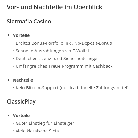
Vor- und Nachteile im Überblick
Slotmafia Casino
Vorteile
• Breites Bonus‑Portfolio inkl. No‑Deposit‑Bonus
• Schnelle Auszahlungen via E‑Wallet
• Deutscher Lizenz‑ und Sicherheitssiegel
• Umfangreiches Treue‑Programm mit Cashback
Nachteile
• Kein Bitcoin‑Support (nur traditionelle Zahlungsmittel)
ClassicPlay
Vorteile
• Guter Einstieg für Einsteiger
• Viele klassische Slots