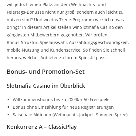
will jedoch einen Platz, an dem Weihnachts‑ und
Feiertags‑Bonusse nicht nur groß, sondern auch leicht zu
nutzen sind? Und wo das Treue‑Programm wirklich etwas
bringt? In diesem Artikel stellen wir Slotmafia Casino den
gängigsten Mitbewerbern gegenüber. Wir prüfen
Bonus‑Struktur, Spielauswahl, Auszahlungsgeschwindigkeit,
mobile Nutzung und Kundenservice. So finden Sie schnell
heraus, welcher Anbieter zu Ihrem Spielstil passt.
Bonus‑ und Promotion‑Set
Slotmafia Casino im Überblick
Willkommensbonus bis zu 200 % + 50 Freispiele
Bonus ohne Einzahlung für neue Registrierungen
Saisonale Aktionen (Weihnachts‑Jackpot, Sommer‑Spree)
Konkurrenz A – ClassicPlay