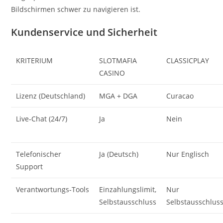
Bildschirmen schwer zu navigieren ist.
Kundenservice und Sicherheit
KRITERIUM
SLOTMAFIA
CLASSICPLAY
CASINO
Lizenz (Deutschland)
MGA + DGA
Curacao
Live‑Chat (24/7)
Ja
Nein
Telefonischer
Ja (Deutsch)
Nur Englisch
Support
Verantwortungs‑Tools
Einzahlungslimit,
Nur
Selbstausschluss
Selbstausschlus