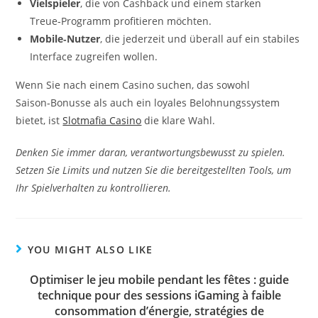
Vielspieler
, die von Cashback und einem starken
Treue‑Programm profitieren möchten.
Mobile‑Nutzer
, die jederzeit und überall auf ein stabiles
Interface zugreifen wollen.
Wenn Sie nach einem Casino suchen, das sowohl
Saison‑Bonusse als auch ein loyales Belohnungssystem
bietet, ist
Slotmafia Casino
die klare Wahl.
Denken Sie immer daran, verantwortungsbewusst zu spielen.
Setzen Sie Limits und nutzen Sie die bereitgestellten Tools, um
Ihr Spielverhalten zu kontrollieren.
YOU MIGHT ALSO LIKE
Optimiser le jeu mobile pendant les fêtes : guide
technique pour des sessions iGaming à faible
consommation d’énergie, stratégies de