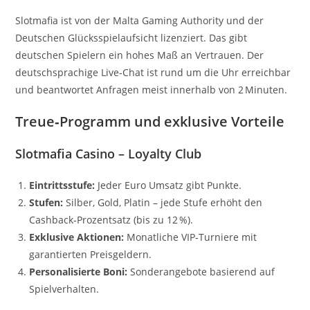
Slotmafia ist von der Malta Gaming Authority und der
Deutschen Glücksspielaufsicht lizenziert. Das gibt
deutschen Spielern ein hohes Maß an Vertrauen. Der
deutschsprachige Live‑Chat ist rund um die Uhr erreichbar
und beantwortet Anfragen meist innerhalb von 2 Minuten.
Treue‑Programm und exklusive Vorteile
Slotmafia Casino – Loyalty Club
Eintrittsstufe:
Jeder Euro Umsatz gibt Punkte.
Stufen:
Silber, Gold, Platin – jede Stufe erhöht den
Cashback‑Prozentsatz (bis zu 12 %).
Exklusive Aktionen:
Monatliche VIP‑Turniere mit
garantierten Preisgeldern.
Personalisierte Boni:
Sonderangebote basierend auf
Spielverhalten.