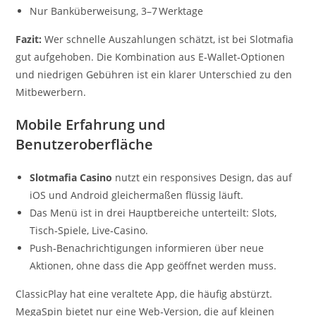
Nur Banküberweisung, 3–7 Werktage
Fazit:
Wer schnelle Auszahlungen schätzt, ist bei Slotmafia
gut aufgehoben. Die Kombination aus E‑Wallet‑Optionen
und niedrigen Gebühren ist ein klarer Unterschied zu den
Mitbewerbern.
Mobile Erfahrung und
Benutzeroberfläche
Slotmafia Casino
nutzt ein responsives Design, das auf
iOS und Android gleichermaßen flüssig läuft.
Das Menü ist in drei Hauptbereiche unterteilt: Slots,
Tisch‑Spiele, Live‑Casino.
Push‑Benachrichtigungen informieren über neue
Aktionen, ohne dass die App geöffnet werden muss.
ClassicPlay hat eine veraltete App, die häufig abstürzt.
MegaSpin bietet nur eine Web‑Version, die auf kleinen