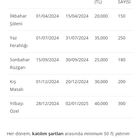
(TL)
SAYISI
İlkbahar
01/04/2024
15/04/2024
20,000
150
Şöleni
Yaz
01/07/2024
31/07/2024
35,000
250
Ferahlığı
Sonbahar
15/09/2024
30/09/2024
25,000
180
Rüzgarı
Kış
01/12/2024
20/12/2024
30,000
200
Masalı
Yılbaşı
28/12/2024
02/01/2025
40,000
300
Özel
Her dönem,
katılım şartları
arasında
minimum 50 TL yatırım