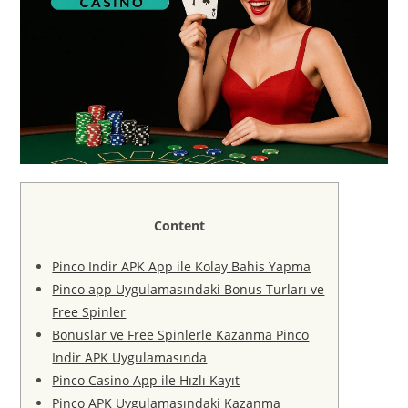
Content
Pinco Indir APK App ile Kolay Bahis Yapma
Pinco app Uygulamasındaki Bonus Turları ve
Free Spinler
Bonuslar ve Free Spinlerle Kazanma Pinco
Indir APK Uygulamasında
Pinco Casino App ile Hızlı Kayıt
Pinco APK Uygulamasındaki Kazanma