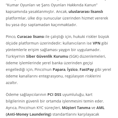
“Kumar Oyunları ve Şans Oyunları Hakkında Kanun”
kapsamında yasaklanmıştır. Ancak,
uluslararası lisanslı
platformlar, ülke dışı sunucular üzerinden hizmet vererek
bu yasa dışı saptamadan kaçınmaktadır.
Pinco,
Curacao lisansı
ile çalıştığı için, hukuki riskler büyük
ölçüde platformun üzerindedir; kullanıcıların ise
VPN
gibi
yöntemlerle erişim sağlaması yaygın bir uygulamadır.
Türkiye’nin
Siber Güvenlik Kurumu
(SGK) düzenlemeleri,
ödeme işlemlerinde yerel banka üzerinden geçişi
engellediği için, Pinco’nun
Papara
,
İyzico
,
FastPay
gibi yerel
ödeme kanallarını entegrasyonu, regülasyon risklerini
azaltır.
Ödeme sağlayıcılarının
PCI DSS
uyumluluğu, kart
bilgilerinin güvenli bir ortamda işlenmesini temin eder.
Ayrıca, Pinco’nun KYC süreçleri,
Müşteri Tanıma
ve
AML
(Anti-Money Laundering)
standartlarını karşılayacak