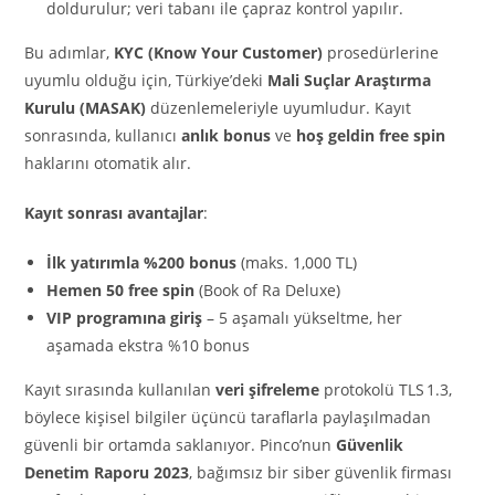
doldurulur; veri tabanı ile çapraz kontrol yapılır.
Bu adımlar,
KYC (Know Your Customer)
prosedürlerine
uyumlu olduğu için, Türkiye’deki
Mali Suçlar Araştırma
Kurulu (MASAK)
düzenlemeleriyle uyumludur. Kayıt
sonrasında, kullanıcı
anlık bonus
ve
hoş geldin free spin
haklarını otomatik alır.
Kayıt sonrası avantajlar
:
İlk yatırımla %200 bonus
(maks. 1,000 TL)
Hemen 50 free spin
(Book of Ra Deluxe)
VIP programına giriş
– 5 aşamalı yükseltme, her
aşamada ekstra %10 bonus
Kayıt sırasında kullanılan
veri şifreleme
protokolü TLS 1.3,
böylece kişisel bilgiler üçüncü taraflarla paylaşılmadan
güvenli bir ortamda saklanıyor. Pinco’nun
Güvenlik
Denetim Raporu 2023
, bağımsız bir siber güvenlik firması