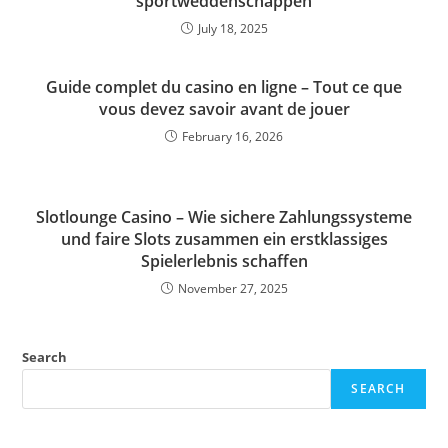
sportweddenschappen
July 18, 2025
Guide complet du casino en ligne – Tout ce que
vous devez savoir avant de jouer
February 16, 2026
Slotlounge Casino – Wie sichere Zahlungssysteme
und faire Slots zusammen ein erstklassiges
Spielerlebnis schaffen
November 27, 2025
Search
SEARCH