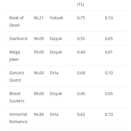
(TL)
Book of
96,21
Yüksek
0,75
0,10
Dead
Starburst
96,09
Düşük
0,55
0,05
Mega
99,00
Düşük
0,40
0,01
Joker
Gonzo’s
96,00
Orta
0,68
0,10
Quest
Blood
98,00
Düşük
0,45
0,05
Suckers
Immortal
96,86
Orta
0,62
0,10
Romance