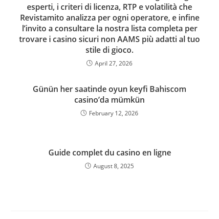
esperti, i criteri di licenza, RTP e volatilità che
Revistamito analizza per ogni operatore, e infine
l’invito a consultare la nostra lista completa per
trovare i casino sicuri non AAMS più adatti al tuo
stile di gioco.
April 27, 2026
Günün her saatinde oyun keyfi Bahiscom
casino’da mümkün
February 12, 2026
Guide complet du casino en ligne
August 8, 2025