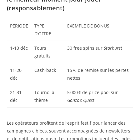
(responsablement)
PÉRIODE
TYPE
EXEMPLE DE BONUS
D’OFFRE
1‑10 déc
Tours
30 free spins sur
Starburst
gratuits
11‑20
Cash‑back
15 % de remise sur les pertes
déc
nettes
21‑31
Tournoi à
5 000 € de prize pool sur
déc
thème
Gonzo’s Quest
Les opérateurs profitent de l’esprit festif pour lancer des
campagnes ciblées, souvent accompagnées de newsletters
et de notifications push. Les promotions incluent des codes