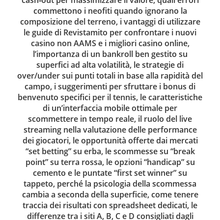
commettono i neofiti quando ignorano la
composizione del terreno, i vantaggi di utilizzare
le guide di Revistamito per confrontare i nuovi
casino non AAMS e i migliori casino online,
l’importanza di un bankroll ben gestito su
superfici ad alta volatilità, le strategie di
over/under sui punti totali in base alla rapidità del
campo, i suggerimenti per sfruttare i bonus di
benvenuto specifici per il tennis, le caratteristiche
di un’interfaccia mobile ottimale per
scommettere in tempo reale, il ruolo del live
streaming nella valutazione delle performance
dei giocatori, le opportunità offerte dai mercati
“set betting” su erba, le scommesse su “break
point” su terra rossa, le opzioni “handicap” su
cemento e le puntate “first set winner” su
tappeto, perché la psicologia della scommessa
cambia a seconda della superficie, come tenere
traccia dei risultati con spreadsheet dedicati, le
differenze tra i siti A, B, C e D consigliati dagli