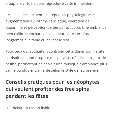
croupiers virtuels pour reproduire cette immersion.
Ces sons déclenchent des réponses physiologiques :
augmentation du rythme cardiaque, libération de
dopamine et perception de temps raccourci. Une ambiance
bien calibrée encourage les joueurs à rester plus
longtemps à la table ou devant le slot.
Pour ceux qui souhaitent contrôler cette dimension, le site
Lordsofthesound propose des playlists dédiées aux jeux de
casino, permettant de choisir une musique d’ambiance plus
calme ou plus entraînante selon le style de jeu préféré.
Conseils pratiques pour les néophytes
qui veulent profiter des free spins
pendant les fêtes
Choisir un casino fiable