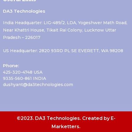
DA3 Technologies
India Headquarter: LIG-489/2, LDA, Yogeshwer Math Road,
Near Khattri House, Tikait Rai Colony, Lucknow Uttar
Pradesh – 226017
US Headquarter: 2820 93RD PL SE EVERETT, WA 98208
Phone:
425-320-4748 USA
9335-560-861 INDIA
dushyant@da3technologies.com
©2023. DA3 Technologies.
Created by E-
Marketters.