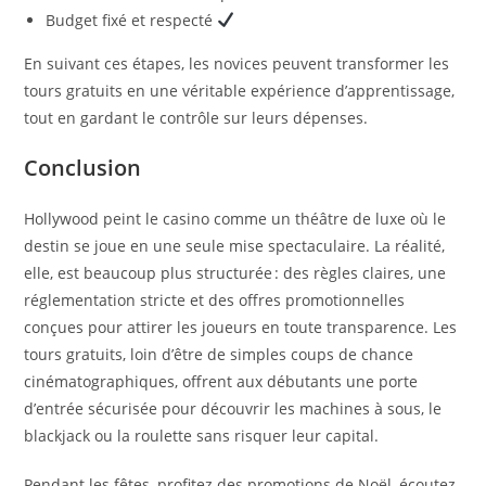
Budget fixé et respecté
En suivant ces étapes, les novices peuvent transformer les
tours gratuits en une véritable expérience d’apprentissage,
tout en gardant le contrôle sur leurs dépenses.
Conclusion
Hollywood peint le casino comme un théâtre de luxe où le
destin se joue en une seule mise spectaculaire. La réalité,
elle, est beaucoup plus structurée : des règles claires, une
réglementation stricte et des offres promotionnelles
conçues pour attirer les joueurs en toute transparence. Les
tours gratuits, loin d’être de simples coups de chance
cinématographiques, offrent aux débutants une porte
d’entrée sécurisée pour découvrir les machines à sous, le
blackjack ou la roulette sans risquer leur capital.
Pendant les fêtes, profitez des promotions de Noël, écoutez