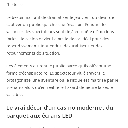
l’histoire.
Le besoin narratif de dramatiser le jeu vient du désir de
captiver un public qui cherche l’évasion. Pendant les
vacances, les spectateurs sont déjà en quête d’émotions
fortes ; le casino devient alors le décor idéal pour des
rebondissements inattendus, des trahisons et des
retournements de situation.
Ces éléments attirent le public parce qu’ils offrent une
forme d’échappatoire. Le spectateur vit, à travers le
protagoniste, une aventure où le risque est maîtrisé par le
scénario, alors qu’en réalité le hasard demeure la seule
variable.
Le vrai décor d’un casino moderne : du
parquet aux écrans LED