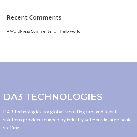
Recent Comments
A WordPress Commenter
on
Hello world!
DA3 TECHNOLOGIES
DA3 Technologies is a global recruiting firm and talent
solutions provider founded by industry veterans in large-scale
staffing,