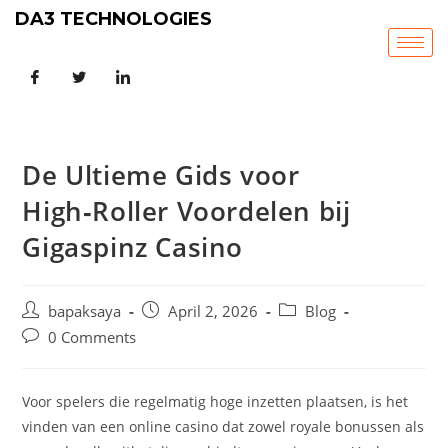
DA3 TECHNOLOGIES
De Ultieme Gids voor
High‑Roller Voordelen bij
Gigaspinz Casino
bapaksaya
April 2, 2026
Blog
0 Comments
Voor spelers die regelmatig hoge inzetten plaatsen, is het
vinden van een online casino dat zowel royale bonussen als