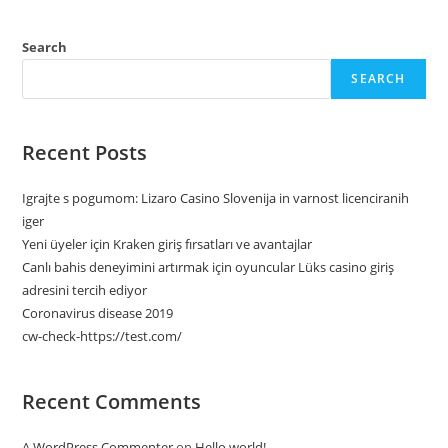
Search
SEARCH
Recent Posts
Igrajte s pogumom: Lizaro Casino Slovenija in varnost licenciranih
iger
Yeni üyeler için Kraken giriş fırsatları ve avantajlar
Canlı bahis deneyimini artırmak için oyuncular Lüks casino giriş
adresini tercih ediyor
Coronavirus disease 2019
cw-check-https://test.com/
Recent Comments
A WordPress Commenter
on
Hello world!