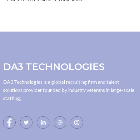
DA3 TECHNOLOGIES
DA3 Technologies is a global recruiting firm and talent
solutions provider founded by industry veterans in large-scale
staffing,