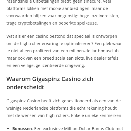
razendsnelle uitbetalingen biedt, geen sinecure. Veel
platforms lokken met mooie aanbiedingen, maar de
voorwaarden blijken vaak ongunstig: hoge inzetvereisten,
trage cryptobetalingen en beperkte spelkeuze.
Wat als er een casino bestond dat speciaal is ontworpen
om de high‑roller ervaring te optimaliseren? Een plek waar
je niet alleen profiteert van een miljoen‑dollar bonusclub,
maar ook van een breed scala aan slots, live dealer tafels
en een veilige, gelicentieerde omgeving.
Waarom Gigaspinz Casino zich
onderscheidt
Gigaspinz Casino heeft zich gepositioneerd als een van de
weinige Nederlandse platforms die echt rekening houdt
met de wensen van high‑rollers. Enkele unieke kenmerken:
Bonussen
: Een exclusieve Million‑Dollar Bonus Club met