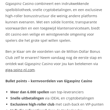
Gigaspinz Casino combineert een indrukwekkende
spelbibliotheek, snelle cryptobetalingen, en een exclusieve
high‑roller bonusstructuur die weinig andere platforms
kunnen evenaren. Met een solide licentie, transparante
voorwaarden en een toegewijd klantenserviceteam, biedt
dit casino een veilige en winstgevende omgeving voor
spelers die het grote spel willen spelen.
Ben je klaar om de voordelen van de Million‑Dollar Bonus
Club zelf te ervaren? Neem vandaag nog de eerste stap en
ontdek wat Gigaspinz Casino voor jou kan betekenen via
giga-spinz-nl.com
.
Bullet points – kernvoordelen van Gigaspinz Casino
Meer dan 6.000 spellen
van top‑leveranciers
Snelle uitbetalingen
via iDEAL en cryptobetalingen
Exclusieve high‑roller club
met cash‑back en VIP‑punten