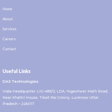
Home
About
Services
Careers
Contact
Useful Links
DA3 Technologies
India Headquarter: LIG-489/2, LDA, Yogeshwer Math Road,
Near Khattri House, Tikait Rai Colony, Lucknow Uttar
Pradesh – 226017