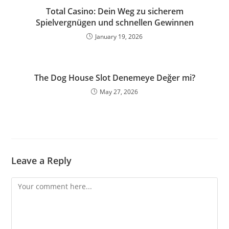
Total Casino: Dein Weg zu sicherem
Spielvergnügen und schnellen Gewinnen
January 19, 2026
The Dog House Slot Denemeye Değer mi?
May 27, 2026
Leave a Reply