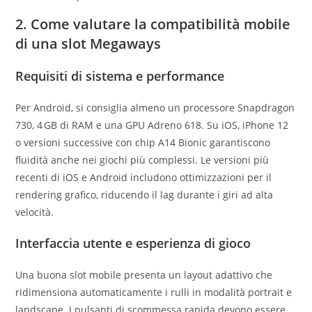
2. Come valutare la compatibilità mobile
di una slot Megaways
Requisiti di sistema e performance
Per Android, si consiglia almeno un processore Snapdragon
730, 4 GB di RAM e una GPU Adreno 618. Su iOS, iPhone 12
o versioni successive con chip A14 Bionic garantiscono
fluidità anche nei giochi più complessi. Le versioni più
recenti di iOS e Android includono ottimizzazioni per il
rendering grafico, riducendo il lag durante i giri ad alta
velocità.
Interfaccia utente e esperienza di gioco
Una buona slot mobile presenta un layout adattivo che
ridimensiona automaticamente i rulli in modalità portrait e
landscape. I pulsanti di scommessa rapida devono essere