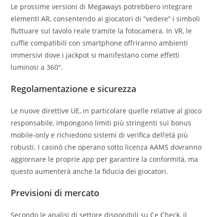
Le prossime versioni di Megaways potrebbero integrare
elementi AR, consentendo ai giocatori di “vedere” i simboli
fluttuare sul tavolo reale tramite la fotocamera. In VR, le
cuffie compatibili con smartphone offriranno ambienti
immersivi dove i jackpot si manifestano come effetti
luminosi a 360°.
Regolamentazione e sicurezza
Le nuove direttive UE, in particolare quelle relative al gioco
responsabile, impongono limiti più stringenti sui bonus
mobile‑only e richiedono sistemi di verifica dell’età più
robusti. I casinò che operano sotto licenza AAMS dovranno
aggiornare le proprie app per garantire la conformità, ma
questo aumenterà anche la fiducia dei giocatori.
Previsioni di mercato
Secondo le analisi di settore disponibili su Ce Check, il