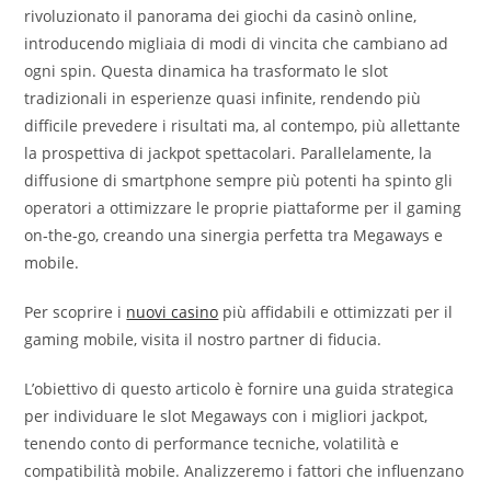
rivoluzionato il panorama dei giochi da casinò online,
introducendo migliaia di modi di vincita che cambiano ad
ogni spin. Questa dinamica ha trasformato le slot
tradizionali in esperienze quasi infinite, rendendo più
difficile prevedere i risultati ma, al contempo, più allettante
la prospettiva di jackpot spettacolari. Parallelamente, la
diffusione di smartphone sempre più potenti ha spinto gli
operatori a ottimizzare le proprie piattaforme per il gaming
on‑the‑go, creando una sinergia perfetta tra Megaways e
mobile.
Per scoprire i
nuovi casino
più affidabili e ottimizzati per il
gaming mobile, visita il nostro partner di fiducia.
L’obiettivo di questo articolo è fornire una guida strategica
per individuare le slot Megaways con i migliori jackpot,
tenendo conto di performance tecniche, volatilità e
compatibilità mobile. Analizzeremo i fattori che influenzano