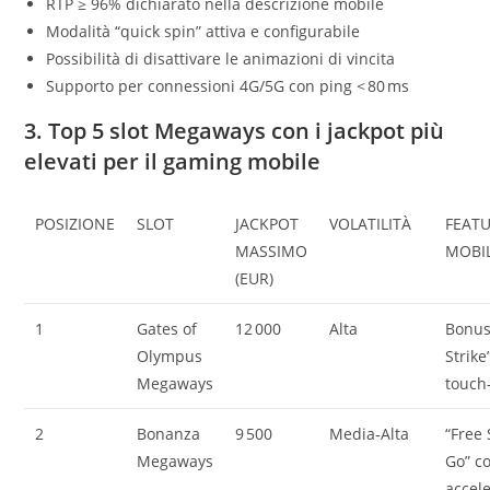
RTP ≥ 96% dichiarato nella descrizione mobile
Modalità “quick spin” attiva e configurabile
Possibilità di disattivare le animazioni di vincita
Supporto per connessioni 4G/5G con ping < 80 ms
3. Top 5 slot Megaways con i jackpot più
elevati per il gaming mobile
POSIZIONE
SLOT
JACKPOT
VOLATILITÀ
FEAT
MASSIMO
MOBIL
(EUR)
1
Gates of
12 000
Alta
Bonus
Olympus
Strike
Megaways
touch
2
Bonanza
9 500
Media‑Alta
“Free
Megaways
Go” c
accel