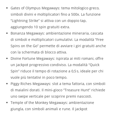
Gates of Olympus Megaways: tema mitologico greco,
simboli divini e moltiplicatori fino a 500x. La funzione
“Lightning Strike” si attiva con un doppio tap,
aggiungendo 10 spin gratuiti extra.
Bonanza Megaways: ambientazione mineraria, cascata
di simboli e moltiplicatori cumulativi. La modalità “Free
Spins on the Go” permette di avviare i giri gratuiti anche
con la schermata di blocco attiva.
Divine Fortune Megaways: ispirata ai miti romani, offre
un jackpot progressivo condiviso. La modalità “Quick
Spin” riduce il tempo di rotazione a 0,5 s, ideale per chi
vuole più tentativi in poco tempo.
Piggy Riches Megaways: slot a tema fattoria, con simboli
di maialini dorati. Il mini‑gioco “Treasure Hunt” richiede
uno swipe verticale per scoprire premi nascosti.
Temple of the Monkey Megaways: ambientazione
giungla, con simboli animali e rune. Il jackpot