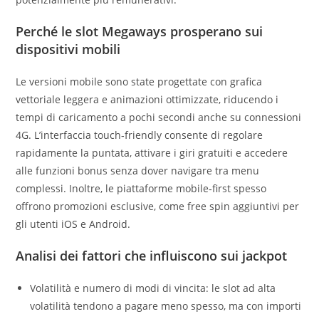
Perché le slot Megaways prosperano sui
dispositivi mobili
Le versioni mobile sono state progettate con grafica
vettoriale leggera e animazioni ottimizzate, riducendo i
tempi di caricamento a pochi secondi anche su connessioni
4G. L’interfaccia touch‑friendly consente di regolare
rapidamente la puntata, attivare i giri gratuiti e accedere
alle funzioni bonus senza dover navigare tra menu
complessi. Inoltre, le piattaforme mobile‑first spesso
offrono promozioni esclusive, come free spin aggiuntivi per
gli utenti iOS e Android.
Analisi dei fattori che influiscono sui jackpot
Volatilità e numero di modi di vincita: le slot ad alta
volatilità tendono a pagare meno spesso, ma con importi