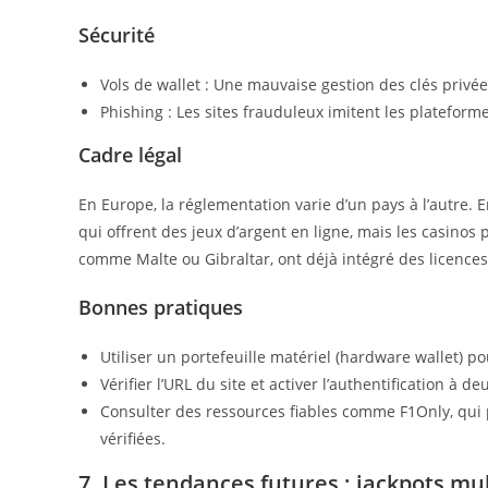
Sécurité
Vols de wallet : Une mauvaise gestion des clés privée
Phishing : Les sites frauduleux imitent les plateforme
Cadre légal
En Europe, la réglementation varie d’un pays à l’autre. E
qui offrent des jeux d’argent en ligne, mais les casinos
comme Malte ou Gibraltar, ont déjà intégré des licences
Bonnes pratiques
Utiliser un portefeuille matériel (hardware wallet) po
Vérifier l’URL du site et activer l’authentification à de
Consulter des ressources fiables comme F1Only, qui 
vérifiées.
7. Les tendances futures : jackpots mu