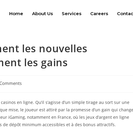
Home
About Us
Services
Careers
Contac
ent les nouvelles
ent les gains
 Comments
asinos en ligne. Qu’il s’agisse d’un simple tirage au sort sur une
que mise, le joueur est attiré par la promesse d’un gain qui chang
teur iGaming, notamment en France, où les jeux d’argent en ligne
es de dépôt minimum accessibles et à des bonus attractifs.