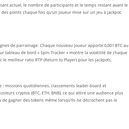
nt actuel, le nombre de participants et le temps restant avant le
e des points chaque fois qu’un joueur mise sur un jeu à jackpot,
mpagnes de parrainage. Chaque nouveau joueur apporte 0,001 BTC au
eur tableau de bord « Spin‑Tracker » montre la volatilité de chaque
c le meilleur ratio RTP (Return to Player) pour les jackpots.
 : missions quotidiennes, classements leader‑board et
sieurs cryptos (BTC, ETH, BNB), ce qui attire une audience plus
rs de gagner des tokens même lorsqu’ils ne décrochent pas le