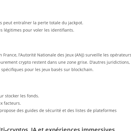
s peut entraîner la perte totale du jackpot.
s légitimes pour voler les identifiants.
n France, l’Autorité Nationale des Jeux (ANJ) surveille les opérateur
 purement crypto restent dans une zone grise. D’autres juridictions,
 spécifiques pour les jeux basés sur blockchain.
ur stocker les fonds.
ux facteurs.
propose des guides de sécurité et des listes de plateformes
lti‑cryptos, IA et expériences immersives