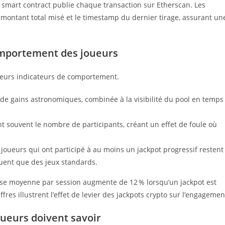
e smart contract publie chaque transaction sur Etherscan. Les
e montant total misé et le timestamp du dernier tirage, assurant un
comportement des joueurs
sieurs indicateurs de comportement.
e de gains astronomiques, combinée à la visibilité du pool en temps
 souvent le nombre de participants, créant un effet de foule où
joueurs qui ont participé à au moins un jackpot progressif restent
uent que des jeux standards.
nse moyenne par session augmente de 12 % lorsqu’un jackpot est
fres illustrent l’effet de levier des jackpots crypto sur l’engagemen
joueurs doivent savoir