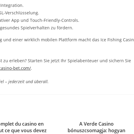
Integration.
SL‑Verschlüsselung.
ativer App und Touch‑Friendly‑Controls.
gesundes Spielverhalten zu fördern.
 und einer wirklich mobilen Plattform macht das Ice Fishing Casi
t zu erleben? Starten Sie jetzt Ihr Spielabenteuer und sichern Sie
-casino-bet.com/
.
l – jederzeit und überall.
mplet du casino en
A Verde Casino
out ce que vous devez
bónuszcsomagja: hogyan