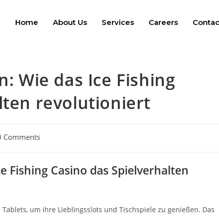
Home
About Us
Services
Careers
Contac
n: Wie das Ice Fishing
lten revolutioniert
0 Comments
ce Fishing Casino das Spielverhalten
blets, um ihre Lieblingsslots und Tischspiele zu genießen. Das