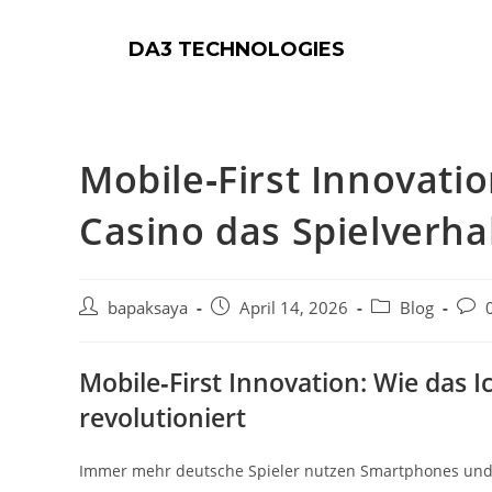
DA3 TECHNOLOGIES
Mobile‑First Innovatio
Casino das Spielverha
bapaksaya
April 14, 2026
Blog
Mobile‑First Innovation: Wie das I
revolutioniert
Immer mehr deutsche Spieler nutzen Smartphones und Ta