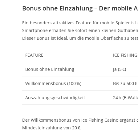
Bonus ohne Einzahlung – Der mobile A
Ein besonders attraktives Feature für mobile Spieler i
Smartphone erhalten Sie sofort einen kleinen Guthaben
Dieser Bonus ist ideal, um die mobile Oberfläche zu test
FEATURE
ICE FISHIN
Bonus ohne Einzahlung
Ja (5 €)
Willkommensbonus (100 %)
Bis zu 500 €
Auszahlungsgeschwindigkeit
24 h (E‑Wall
Der Willkommensbonus von Ice Fishing Casino ergänzt de
Mindesteinzahlung von 20 €.