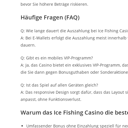
bevor Sie höhere Beträge riskieren.
Häufige Fragen (FAQ)
Q: Wie lange dauert die Auszahlung bei Ice Fishing Cas
A: Bei E‑Wallets erfolgt die Auszahlung meist innerha
dauern.
Q: Gibt es ein mobiles VIP‑Programm?
A: Ja, das Casino bietet ein exklusives VIP‑Programm, d
die Sie dann gegen Bonusguthaben oder Sonderaktione
Q: Ist das Spiel auf allen Geräten gleich?
A: Das responsive Design sorgt dafür, dass das Layout
anpasst, ohne Funktionsverlust.
Warum das Ice Fishing Casino die beste
Umfassender Bonus ohne Einzahlung speziell für ne