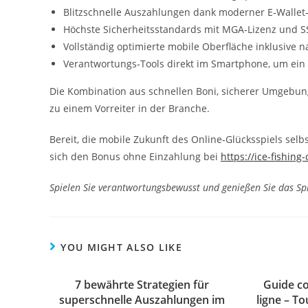
Blitzschnelle Auszahlungen dank moderner E‑Wallet‑
Höchste Sicherheitsstandards mit MGA‑Lizenz und S
Vollständig optimierte mobile Oberfläche inklusive n
Verantwortungs‑Tools direkt im Smartphone, um ein 
Die Kombination aus schnellen Boni, sicherer Umgebung
zu einem Vorreiter in der Branche.
Bereit, die mobile Zukunft des Online‑Glücksspiels selbs
sich den Bonus ohne Einzahlung bei
https://ice-fishing
Spielen Sie verantwortungsbewusst und genießen Sie das Spie
YOU MIGHT ALSO LIKE
7 bewährte Strategien für
Guide co
superschnelle Auszahlungen im
ligne – T