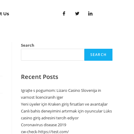
t Us
Search
SEARCH
Recent Posts
Igrajte s pogumom: Lizaro Casino Slovenija in
varnost licenciranih iger
Yeni üyeler için Kraken giriş fırsatları ve avantajlar
Canlı bahis deneyimini artırmak için oyuncular Lüks
casino giriş adresini tercih ediyor
Coronavirus disease 2019
cw-check-https://test.com/