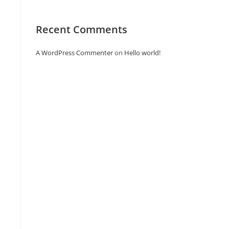
Recent Comments
A WordPress Commenter
on
Hello world!