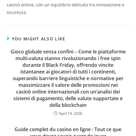
casinò online, con un equilibrio delicato tra innovazione e
sicurezza.
YOU MIGHT ALSO LIKE
Gioco globale senza confini – Come le piattaforme
multi‑valuta stanno rivoluzionando i free spin
durante il Black Friday, offrendo vincite
istantanee ai giocatori di tutti i continenti,
superando barriere linguistiche e normative per
massimizzare il valore delle promozioni nei
casinò online internazionali con un’analisi dei
sistemi di pagamento, delle valute supportate e
della blockchain
April 19, 2026
Guide complet du casino en ligne : Tout ce que
vous devez savoir avant de jouer