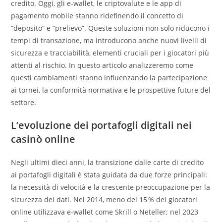
credito. Oggi, gli e‑wallet, le criptovalute e le app di
pagamento mobile stanno ridefinendo il concetto di
“deposito” e “prelievo”. Queste soluzioni non solo riducono i
tempi di transazione, ma introducono anche nuovi livelli di
sicurezza e tracciabilità, elementi cruciali per i giocatori più
attenti al rischio. In questo articolo analizzeremo come
questi cambiamenti stanno influenzando la partecipazione
ai tornei, la conformità normativa e le prospettive future del
settore.
L’evoluzione dei portafogli digitali nei
casinò online
Negli ultimi dieci anni, la transizione dalle carte di credito
ai portafogli digitali è stata guidata da due forze principali:
la necessità di velocità e la crescente preoccupazione per la
sicurezza dei dati. Nel 2014, meno del 15 % dei giocatori
online utilizzava e‑wallet come Skrill o Neteller; nel 2023