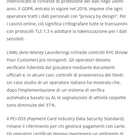
intensificato le richieste di protezione dei dati negli ultimi
anni. Il GDPR, entrato in vigore nel 2018, impone che ogni
operatore tratti i dati personali con “privacy by design”. Per
i casinò online, ciò significa crittografare tutte le transazioni
con protocolli TLS 1.3 e adottare la tokenizzazione per i dati
sensibili.
L’AML (Anti‑Money Laundering) richiede controlli KYC (Know
Your Customer) più stringenti. Gli operatori devono
verificare l’identità del giocatore mediante documenti
ufficiali e, in alcuni casi, controlli di provenienza dei fondi.
Un caso studio di un operatore italiano ha mostrato che,
dopo l’implementazione di un sistema di verifica
automatica basato su AI, le segnalazioni di attività sospette
sono diminuite del 37 %.
Il PCI‑DSS (Payment Card Industry Data Security Standard)
rimane il riferimento per chi gestisce pagamenti con carte.
Gli operatori certificati devono mantenere un ambiente di