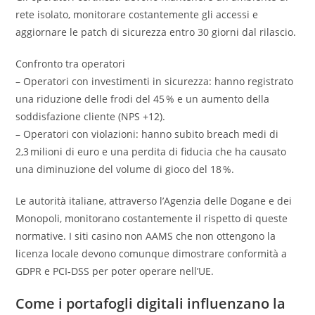
rete isolato, monitorare costantemente gli accessi e
aggiornare le patch di sicurezza entro 30 giorni dal rilascio.
Confronto tra operatori
– Operatori con investimenti in sicurezza: hanno registrato
una riduzione delle frodi del 45 % e un aumento della
soddisfazione cliente (NPS +12).
– Operatori con violazioni: hanno subito breach medi di
2,3 milioni di euro e una perdita di fiducia che ha causato
una diminuzione del volume di gioco del 18 %.
Le autorità italiane, attraverso l’Agenzia delle Dogane e dei
Monopoli, monitorano costantemente il rispetto di queste
normative. I siti casino non AAMS che non ottengono la
licenza locale devono comunque dimostrare conformità a
GDPR e PCI‑DSS per poter operare nell’UE.
Come i portafogli digitali influenzano la