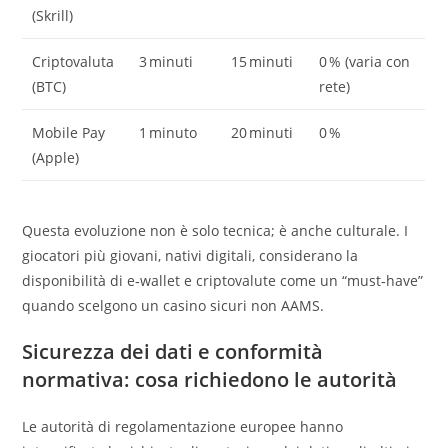
(Skrill)
Criptovaluta
3 minuti
15 minuti
0 % (varia con
(BTC)
rete)
Mobile Pay
1 minuto
20 minuti
0 %
(Apple)
Questa evoluzione non è solo tecnica; è anche culturale. I
giocatori più giovani, nativi digitali, considerano la
disponibilità di e‑wallet e criptovalute come un “must‑have”
quando scelgono un casino sicuri non AAMS.
Sicurezza dei dati e conformità
normativa: cosa richiedono le autorità
Le autorità di regolamentazione europee hanno