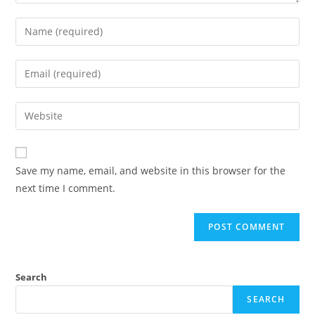
Save my name, email, and website in this browser for the
next time I comment.
Search
SEARCH