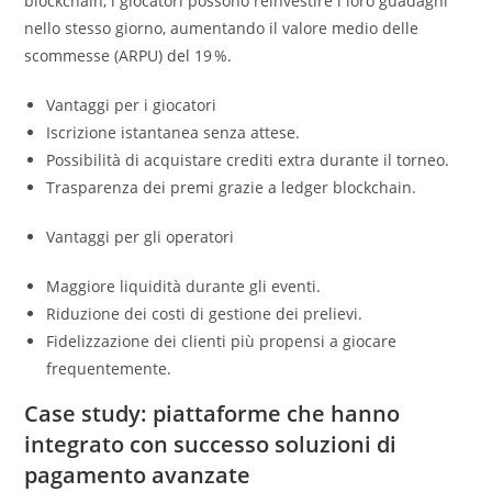
blockchain, i giocatori possono reinvestire i loro guadagni
nello stesso giorno, aumentando il valore medio delle
scommesse (ARPU) del 19 %.
Vantaggi per i giocatori
Iscrizione istantanea senza attese.
Possibilità di acquistare crediti extra durante il torneo.
Trasparenza dei premi grazie a ledger blockchain.
Vantaggi per gli operatori
Maggiore liquidità durante gli eventi.
Riduzione dei costi di gestione dei prelievi.
Fidelizzazione dei clienti più propensi a giocare
frequentemente.
Case study: piattaforme che hanno
integrato con successo soluzioni di
pagamento avanzate