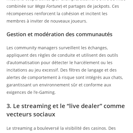
combinée sur
Mega Fortune
) et partages de jackpots. Ces
récompenses renforcent la cohésion et incitent les
membres à inviter de nouveaux joueurs.
Gestion et modération des communautés
Les community managers surveillent les échanges,
appliquent des règles de conduite et utilisent des outils
d’automatisation pour détecter le harcèlement ou les
incitations au jeu excessif. Des filtres de langage et des
alertes de comportement à risque sont intégrés aux chats,
garantissant un environnement sûr et conforme aux
exigences de l’e‑Gaming.
3. Le streaming et le “live dealer” comme
vecteurs sociaux
Le streaming a bouleversé la visibilité des casinos. Des