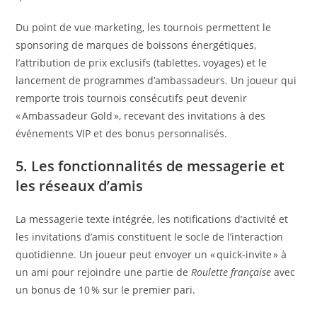
Du point de vue marketing, les tournois permettent le
sponsoring de marques de boissons énergétiques,
l’attribution de prix exclusifs (tablettes, voyages) et le
lancement de programmes d’ambassadeurs. Un joueur qui
remporte trois tournois consécutifs peut devenir
« Ambassadeur Gold », recevant des invitations à des
événements VIP et des bonus personnalisés.
5. Les fonctionnalités de messagerie et
les réseaux d’amis
La messagerie texte intégrée, les notifications d’activité et
les invitations d’amis constituent le socle de l’interaction
quotidienne. Un joueur peut envoyer un « quick‑invite » à
un ami pour rejoindre une partie de
Roulette française
avec
un bonus de 10 % sur le premier pari.