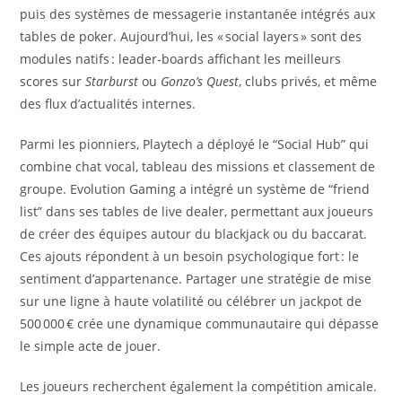
puis des systèmes de messagerie instantanée intégrés aux
tables de poker. Aujourd’hui, les « social layers » sont des
modules natifs : leader‑boards affichant les meilleurs
scores sur
Starburst
ou
Gonzo’s Quest
, clubs privés, et même
des flux d’actualités internes.
Parmi les pionniers, Playtech a déployé le “Social Hub” qui
combine chat vocal, tableau des missions et classement de
groupe. Evolution Gaming a intégré un système de “friend
list” dans ses tables de live dealer, permettant aux joueurs
de créer des équipes autour du blackjack ou du baccarat.
Ces ajouts répondent à un besoin psychologique fort : le
sentiment d’appartenance. Partager une stratégie de mise
sur une ligne à haute volatilité ou célébrer un jackpot de
500 000 € crée une dynamique communautaire qui dépasse
le simple acte de jouer.
Les joueurs recherchent également la compétition amicale.