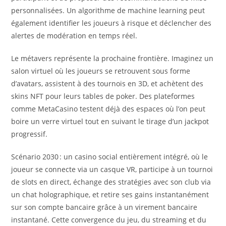
personnalisées. Un algorithme de machine learning peut
également identifier les joueurs à risque et déclencher des
alertes de modération en temps réel.
Le métavers représente la prochaine frontière. Imaginez un
salon virtuel où les joueurs se retrouvent sous forme
d’avatars, assistent à des tournois en 3D, et achètent des
skins NFT pour leurs tables de poker. Des plateformes
comme MetaCasino testent déjà des espaces où l’on peut
boire un verre virtuel tout en suivant le tirage d’un jackpot
progressif.
Scénario 2030 : un casino social entièrement intégré, où le
joueur se connecte via un casque VR, participe à un tournoi
de slots en direct, échange des stratégies avec son club via
un chat holographique, et retire ses gains instantanément
sur son compte bancaire grâce à un virement bancaire
instantané. Cette convergence du jeu, du streaming et du