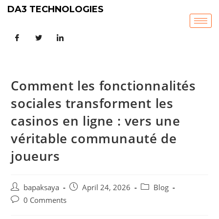
DA3 TECHNOLOGIES
Comment les fonctionnalités
sociales transforment les
casinos en ligne : vers une
véritable communauté de
joueurs
bapaksaya
April 24, 2026
Blog
0 Comments