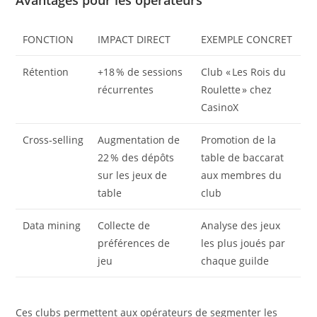
Avantages pour les opérateurs
FONCTION
IMPACT DIRECT
EXEMPLE CONCRET
Rétention
+18 % de sessions
Club « Les Rois du
récurrentes
Roulette » chez
CasinoX
Cross‑selling
Augmentation de
Promotion de la
22 % des dépôts
table de baccarat
sur les jeux de
aux membres du
table
club
Data mining
Collecte de
Analyse des jeux
préférences de
les plus joués par
jeu
chaque guilde
Ces clubs permettent aux opérateurs de segmenter les