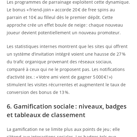
Les programmes de parrainage exploitent cette dynamique.
Le bonus « friend‑join » accorde 20 € de free spins au
parrain et 10 € au filleul dès le premier dépôt. Cette
approche crée un effet boule de neige : chaque nouveau
joueur devient potentiellement un nouveau promoteur.
Les statistiques internes montrent que les sites qui offrent
un système d’invitation intégré voient une hausse de 27 %
du trafic organique provenant des réseaux sociaux,
comparé à ceux qui ne le proposent pas. Les notifications
d’activité (ex. : « Votre ami vient de gagner 5 000 € ! »)
stimulent les visites récurrentes et augmentent le taux de
conversion des bonus de 13 %.
6. Gamification sociale : niveaux, badges
et tableaux de classement
La gamification ne se limite plus aux points de jeu ; elle
s’étend aux interactions sociales. Les badges tels que