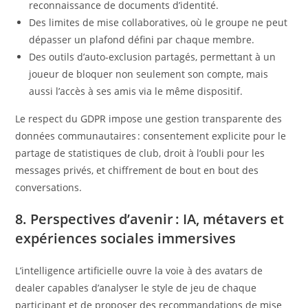
reconnaissance de documents d’identité.
Des limites de mise collaboratives, où le groupe ne peut
dépasser un plafond défini par chaque membre.
Des outils d’auto‑exclusion partagés, permettant à un
joueur de bloquer non seulement son compte, mais
aussi l’accès à ses amis via le même dispositif.
Le respect du GDPR impose une gestion transparente des
données communautaires : consentement explicite pour le
partage de statistiques de club, droit à l’oubli pour les
messages privés, et chiffrement de bout en bout des
conversations.
8. Perspectives d’avenir : IA, métavers et
expériences sociales immersives
L’intelligence artificielle ouvre la voie à des avatars de
dealer capables d’analyser le style de jeu de chaque
participant et de proposer des recommandations de mise