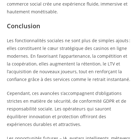
commerce social crée une expérience fluide, immersive et
hautement monétisable.
Conclusion
Les fonctionnalités sociales ne sont plus de simples ajouts :
elles constituent le cœur stratégique des casinos en ligne
modernes. En favorisant l’appartenance, la compétition et
la coopération, elles augmentent la rétention, le LTV et
l’acquisition de nouveaux joueurs, tout en renforçant la
confiance grâce à des services comme le retrait instantané.
Cependant, ces avancées s’accompagnent d’obligations
strictes en matière de sécurité, de conformité GDPR et de
responsabilité sociale. Les opérateurs qui sauront
équilibrer innovation et protection offriront des
expériences durables et attractives.
Les opportunités futures – IA, avatars intelligents, métavers