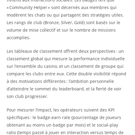
« Community Helper » sont décernés aux membres qui
modèrent les chats ou qui partagent des stratégies utiles.
Les rangs de club (Bronze, Silver, Gold) sont basés sur le
volume de mise collectif et sur le nombre de missions
accomplies.
Les tableaux de classement offrent deux perspectives : un
classement global qui mesure la performance individuelle
sur l’ensemble du casino, et un classement de groupe qui
compare les clubs entre eux. Cette double visibilité répond
à des motivations différentes : l’ambition personnelle
d’atteindre le sommet du leaderboard, et la fierté de voir
son club progresser.
Pour mesurer l’impact, les opérateurs suivent des KPI
spécifiques : le badge‑earn rate (pourcentage de joueurs
obtenant au moins un badge par mois) et le social‑play
ratio (temps passé à jouer en interaction versus temps de