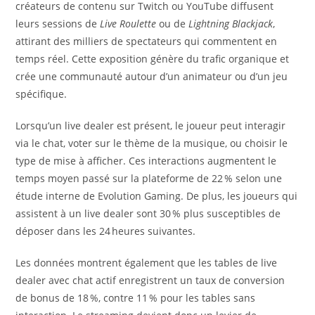
créateurs de contenu sur Twitch ou YouTube diffusent
leurs sessions de
Live Roulette
ou de
Lightning Blackjack
,
attirant des milliers de spectateurs qui commentent en
temps réel. Cette exposition génère du trafic organique et
crée une communauté autour d’un animateur ou d’un jeu
spécifique.
Lorsqu’un live dealer est présent, le joueur peut interagir
via le chat, voter sur le thème de la musique, ou choisir le
type de mise à afficher. Ces interactions augmentent le
temps moyen passé sur la plateforme de 22 % selon une
étude interne de Evolution Gaming. De plus, les joueurs qui
assistent à un live dealer sont 30 % plus susceptibles de
déposer dans les 24 heures suivantes.
Les données montrent également que les tables de live
dealer avec chat actif enregistrent un taux de conversion
de bonus de 18 %, contre 11 % pour les tables sans