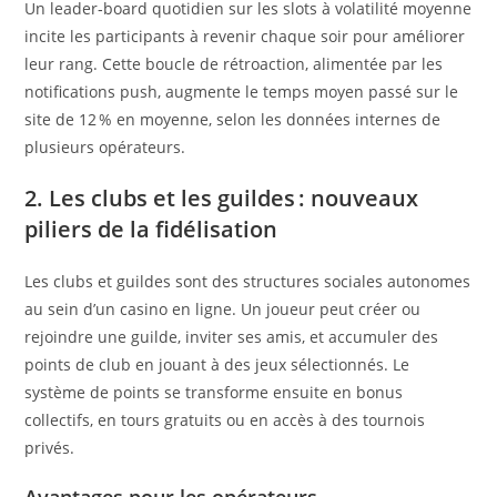
Un leader‑board quotidien sur les slots à volatilité moyenne
incite les participants à revenir chaque soir pour améliorer
leur rang. Cette boucle de rétroaction, alimentée par les
notifications push, augmente le temps moyen passé sur le
site de 12 % en moyenne, selon les données internes de
plusieurs opérateurs.
2. Les clubs et les guildes : nouveaux
piliers de la fidélisation
Les clubs et guildes sont des structures sociales autonomes
au sein d’un casino en ligne. Un joueur peut créer ou
rejoindre une guilde, inviter ses amis, et accumuler des
points de club en jouant à des jeux sélectionnés. Le
système de points se transforme ensuite en bonus
collectifs, en tours gratuits ou en accès à des tournois
privés.