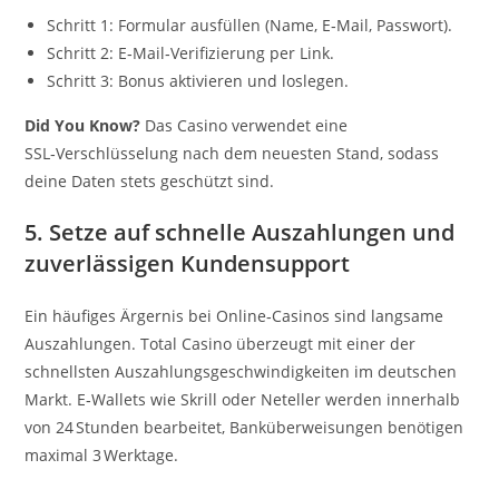
Schritt 1: Formular ausfüllen (Name, E‑Mail, Passwort).
Schritt 2: E‑Mail‑Verifizierung per Link.
Schritt 3: Bonus aktivieren und loslegen.
Did You Know?
Das Casino verwendet eine
SSL‑Verschlüsselung nach dem neuesten Stand, sodass
deine Daten stets geschützt sind.
5. Setze auf schnelle Auszahlungen und
zuverlässigen Kundensupport
Ein häufiges Ärgernis bei Online‑Casinos sind langsame
Auszahlungen. Total Casino überzeugt mit einer der
schnellsten Auszahlungsgeschwindigkeiten im deutschen
Markt. E‑Wallets wie Skrill oder Neteller werden innerhalb
von 24 Stunden bearbeitet, Banküberweisungen benötigen
maximal 3 Werktage.