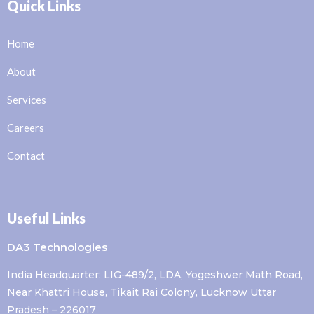
Quick Links
Home
About
Services
Careers
Contact
Useful Links
DA3 Technologies
India Headquarter: LIG-489/2, LDA, Yogeshwer Math Road,
Near Khattri House, Tikait Rai Colony, Lucknow Uttar
Pradesh – 226017