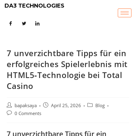
DA3 TECHNOLOGIES
7 unverzichtbare Tipps für ein
erfolgreiches Spielerlebnis mit
HTML5‑Technologie bei Total
Casino
bapaksaya
April 25, 2026
Blog
0 Comments
7 unverzichtbare Tipps für ein