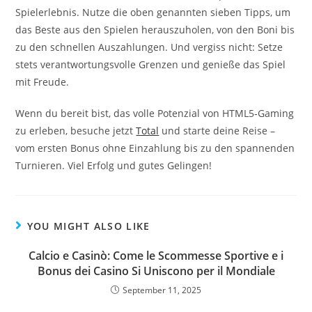
Spielerlebnis. Nutze die oben genannten sieben Tipps, um
das Beste aus den Spielen herauszuholen, von den Boni bis
zu den schnellen Auszahlungen. Und vergiss nicht: Setze
stets verantwortungsvolle Grenzen und genieße das Spiel
mit Freude.
Wenn du bereit bist, das volle Potenzial von HTML5‑Gaming
zu erleben, besuche jetzt
Total
und starte deine Reise –
vom ersten Bonus ohne Einzahlung bis zu den spannenden
Turnieren. Viel Erfolg und gutes Gelingen!
YOU MIGHT ALSO LIKE
Calcio e Casinò: Come le Scommesse Sportive e i
Bonus dei Casino Si Uniscono per il Mondiale
September 11, 2025