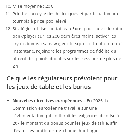
Mise moyenne : 20 €
Priorité : analyse des historiques et participation aux
tournois à prize‑pool élevé
Stratégie : utiliser un tableau Excel pour suivre le ratio
bank/player sur les 200 dernières mains, activer les
crypto‑bonus « sans wager » lorsqu’ils offrent un retrait
instantané, rejoindre les programmes de fidélité qui
offrent des points doublés sur les sessions de plus de
2 h.
Ce que les régulateurs prévoient pour
les jeux de table et les bonus
Nouvelles directives européennes
– En 2026, la
Commission européenne travaille sur une
réglementation qui limiterait les exigences de mise à
20× le montant du bonus pour les jeux de table, afin
d’éviter les pratiques de « bonus hunting ».