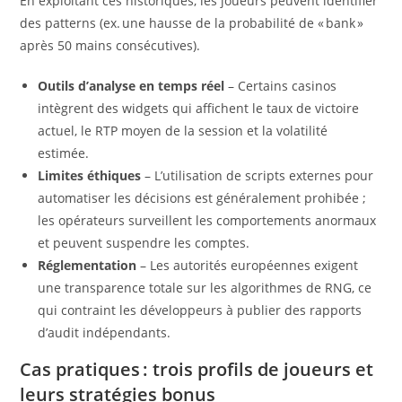
En exploitant ces historiques, les joueurs peuvent identifier
des patterns (ex. une hausse de la probabilité de « bank »
après 50 mains consécutives).
Outils d’analyse en temps réel
– Certains casinos
intègrent des widgets qui affichent le taux de victoire
actuel, le RTP moyen de la session et la volatilité
estimée.
Limites éthiques
– L’utilisation de scripts externes pour
automatiser les décisions est généralement prohibée ;
les opérateurs surveillent les comportements anormaux
et peuvent suspendre les comptes.
Réglementation
– Les autorités européennes exigent
une transparence totale sur les algorithmes de RNG, ce
qui contraint les développeurs à publier des rapports
d’audit indépendants.
Cas pratiques : trois profils de joueurs et
leurs stratégies bonus