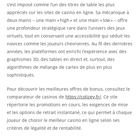
s’est imposé comme l’un des titres de table les plus
appréciés sur les sites de casino en ligne. Sa mécanique à
deux mains – une main « high » et une main « low » – offre
une profondeur stratégique rare dans l’univers des jeux
virtuels, tout en conservant une accessibilité qui séduit les
novices comme les joueurs chevronnés. Au fil des dernières
années, les plateformes ont enrichi l’expérience avec des
graphismes 3D, des tables en direct et, surtout, des
algorithmes de mélange de cartes de plus en plus
sophistiqués.
Pour découvrir les meilleures offres de bonus, consultez le
comparateur de casinos de
https://colizey.fr/
. Ce site
répertorie les promotions en cours, les exigences de mise
et les options de retrait instantané, ce qui permet à chaque
joueur de choisir le meilleur casino en ligne selon ses
critères de légalité et de rentabilité.