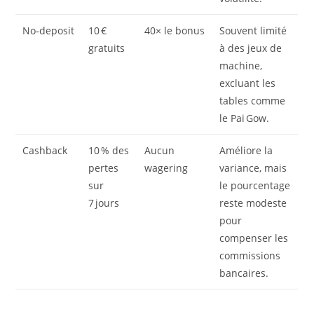
No‑deposit
10 €
40× le bonus
Souvent limité
gratuits
à des jeux de
machine,
excluant les
tables comme
le Pai Gow.
Cashback
10 % des
Aucun
Améliore la
pertes
wagering
variance, mais
sur
le pourcentage
7 jours
reste modeste
pour
compenser les
commissions
bancaires.