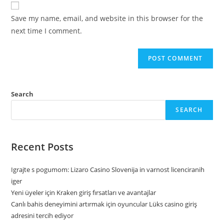
Save my name, email, and website in this browser for the
next time I comment.
Search
SEARCH
Recent Posts
Igrajte s pogumom: Lizaro Casino Slovenija in varnost licenciranih
iger
Yeni üyeler için Kraken giriş fırsatları ve avantajlar
Canlı bahis deneyimini artırmak için oyuncular Lüks casino giriş
adresini tercih ediyor