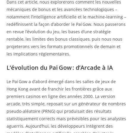
Dans cet article, nous explorerons comment les nouvelles
mécaniques de bonus et les avancées technologiques –
notamment l’intelligence artificielle et le machine‑learning –
redéfinissent la façon d’aborder le Pai Gow. Nous passerons
en revue l’évolution du jeu, les bases d’une stratégie
rentable, les limites des bonus classiques, puis nous nous
projeterons vers les formats promotionnels de demain et
les implications réglementaires.
L’évolution du Pai Gow : d’Arcade à IA
Le Pai Gow a d’abord émergé dans les salles de jeux de
Hong Kong avant de franchir les frontières grâce aux
premiers casinos en ligne des années 2000. La version
arcade, très simple, reposait sur un générateur de nombres
pseudo‑aléatoire (PRNG) qui produisait des résultats
statistiquement corrects mais prévisibles pour les analystes
aguerris. Aujourd’hui, les développeurs intègrent des