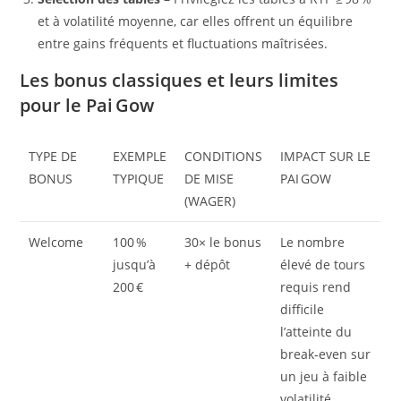
et à volatilité moyenne, car elles offrent un équilibre
entre gains fréquents et fluctuations maîtrisées.
Les bonus classiques et leurs limites
pour le Pai Gow
TYPE DE
EXEMPLE
CONDITIONS
IMPACT SUR LE
BONUS
TYPIQUE
DE MISE
PAI GOW
(WAGER)
Welcome
100 %
30× le bonus
Le nombre
jusqu’à
+ dépôt
élevé de tours
200 €
requis rend
difficile
l’atteinte du
break‑even sur
un jeu à faible
volatilité.