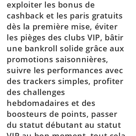
exploiter les bonus de
cashback et les paris gratuits
dès la première mise, éviter
les pièges des clubs VIP, bâtir
une bankroll solide grâce aux
promotions saisonnières,
suivre les performances avec
des trackers simples, profiter
des challenges
hebdomadaires et des
boosteurs de points, passer
du statut débutant au statut
VIP au bon moment, tout cela