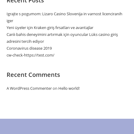
Recent Posts
Igrajte s pogumom: Lizaro Casino Slovenija in varnost licenciranih
iger
Yeni üyeler için Kraken giriş fırsatları ve avantajlar
Canlı bahis deneyimini artırmak için oyuncular Lüks casino giriş
adresini tercih ediyor
Coronavirus disease 2019
cw-check-https://test.com/
Recent Comments
A WordPress Commenter
on
Hello world!