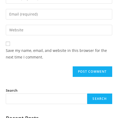
Save my name, email, and website in this browser for the
next time I comment.
Search
SEARCH