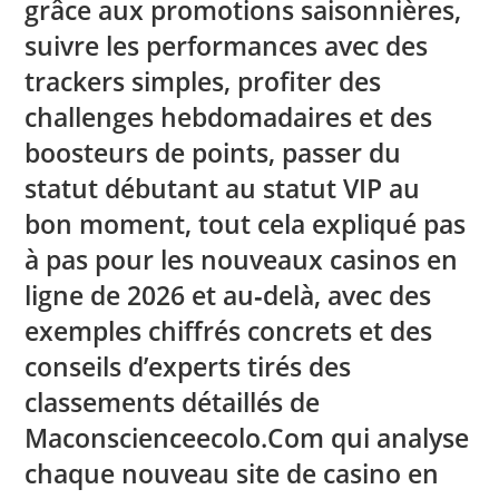
grâce aux promotions saisonnières,
suivre les performances avec des
trackers simples, profiter des
challenges hebdomadaires et des
boosteurs de points, passer du
statut débutant au statut VIP au
bon moment, tout cela expliqué pas
à pas pour les nouveaux casinos en
ligne de 2026 et au‑delà, avec des
exemples chiffrés concrets et des
conseils d’experts tirés des
classements détaillés de
Maconscienceecolo.Com qui analyse
chaque nouveau site de casino en