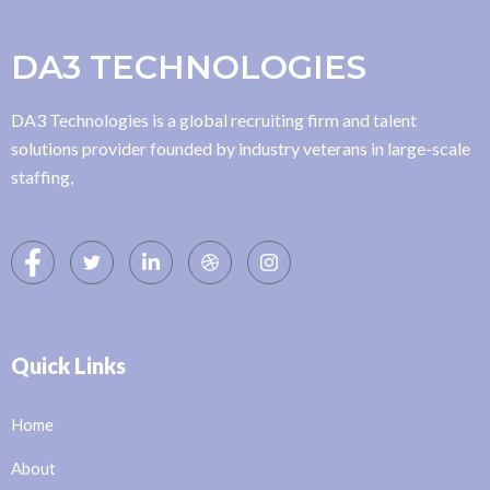
DA3 TECHNOLOGIES
DA3 Technologies is a global recruiting firm and talent
solutions provider founded by industry veterans in large-scale
staffing,
Quick Links
Home
About