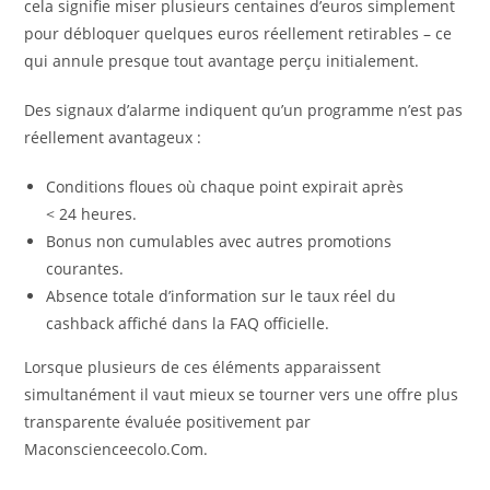
cela signifie miser plusieurs centaines d’euros simplement
pour débloquer quelques euros réellement retirables – ce
qui annule presque tout avantage perçu initialement.
Des signaux d’alarme indiquent qu’un programme n’est pas
réellement avantageux :
Conditions floues où chaque point expirait après
< 24 heures.
Bonus non cumulables avec autres promotions
courantes.
Absence totale d’information sur le taux réel du
cashback affiché dans la FAQ officielle.
Lorsque plusieurs de ces éléments apparaissent
simultanément il vaut mieux se tourner vers une offre plus
transparente évaluée positivement par
Maconscienceecolo.Com.