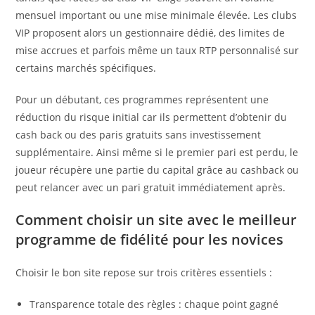
mensuel important ou une mise minimale élevée. Les clubs
VIP proposent alors un gestionnaire dédié, des limites de
mise accrues et parfois même un taux RTP personnalisé sur
certains marchés spécifiques.
Pour un débutant, ces programmes représentent une
réduction du risque initial car ils permettent d’obtenir du
cash back ou des paris gratuits sans investissement
supplémentaire. Ainsi même si le premier pari est perdu, le
joueur récupère une partie du capital grâce au cashback ou
peut relancer avec un pari gratuit immédiatement après.
Comment choisir un site avec le meilleur
programme de fidélité pour les novices
Choisir le bon site repose sur trois critères essentiels :
Transparence totale des règles : chaque point gagné