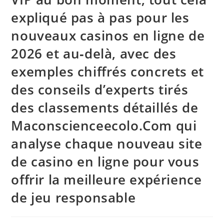
expliqué pas à pas pour les
nouveaux casinos en ligne de
2026 et au‑delà, avec des
exemples chiffrés concrets et
des conseils d’experts tirés
des classements détaillés de
Maconscienceecolo.Com qui
analyse chaque nouveau site
de casino en ligne pour vous
offrir la meilleure expérience
de jeu responsable