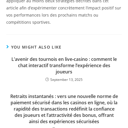
appliquer au moins deux stratégies décrites dans cet
article afin d’expérimenter concrètement l’impact positif sur
vos performances lors des prochains matchs ou
compétitions sportives.​
YOU MIGHT ALSO LIKE
L’avenir des tournois en live‑casino : comment le
chat interactif transforme l’expérience des
joueurs
September 13, 2025
Retraits instantanés : vers une nouvelle norme de
paiement sécurisé dans les casinos en ligne, où la
rapidité des transactions redéfinit la confiance
des joueurs et l’attractivité des bonus, offrant
ainsi des expériences sécurisées