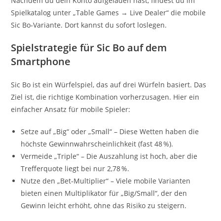
Nachdem du dein Konto aufgeladen hast, findest du im
Spielkatalog unter „Table Games → Live Dealer“ die mobile
Sic Bo‑Variante. Dort kannst du sofort loslegen.
Spielstrategie für Sic Bo auf dem
Smartphone
Sic Bo ist ein Würfelspiel, das auf drei Würfeln basiert. Das
Ziel ist, die richtige Kombination vorherzusagen. Hier ein
einfacher Ansatz für mobile Spieler:
Setze auf „Big“ oder „Small“ – Diese Wetten haben die
höchste Gewinnwahrscheinlichkeit (fast 48 %).
Vermeide „Triple“ – Die Auszahlung ist hoch, aber die
Trefferquote liegt bei nur 2,78 %.
Nutze den „Bet‑Multiplier“ – Viele mobile Varianten
bieten einen Multiplikator für „Big/Small“, der den
Gewinn leicht erhöht, ohne das Risiko zu steigern.