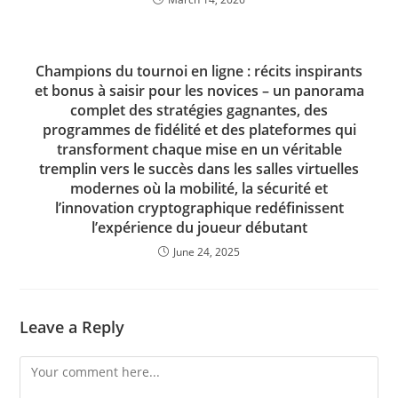
Champions du tournoi en ligne : récits inspirants
et bonus à saisir pour les novices – un panorama
complet des stratégies gagnantes, des
programmes de fidélité et des plateformes qui
transforment chaque mise en un véritable
tremplin vers le succès dans les salles virtuelles
modernes où la mobilité, la sécurité et
l’innovation cryptographique redéfinissent
l’expérience du joueur débutant
June 24, 2025
Leave a Reply