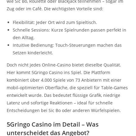
wie Sic Bo, Roulette oder Blackjack teilnehmen – sogar im
Zug oder im Café. Die wichtigsten Vorteile sind:
Flexibilität: Jeder Ort wird zum Spieltisch.
Schnelle Sessions: Kurze Spielrunden passen perfekt in
den Alltag.
Intuitive Bedienung: Touch‑Steuerungen machen das
Setzen kinderleicht.
Doch nicht jedes Online‑Casino bietet dieselbe Qualität.
Hier kommt 5Gringo Casino ins Spiel. Die Plattform
kombiniert über 4.000 Spiele von 73 Anbietern mit einer
mobil‑optimierten Oberfläche, die speziell für Table‑Games
entwickelt wurde. Das bedeutet flüssige Grafik, niedrige
Latenz und sofortige Reaktionen – ideal für schnelle
Entscheidungen bei Sic Bo oder anderen Würfelspielen.
5Gringo Casino im Detail – Was
unterscheidet das Angebot?