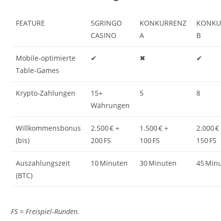
FEATURE
5GRINGO
KONKURRENZ
KONKU
CASINO
A
B
Mobile‑optimierte
✔︎
✖︎
✔︎
Table‑Games
Krypto‑Zahlungen
15+
5
8
Währungen
Willkommensbonus
2.500 € +
1.500 € +
2.000 €
(bis)
200 FS
100 FS
150 FS
Auszahlungszeit
10 Minuten
30 Minuten
45 Min
(BTC)
FS = Freispiel‑Runden.