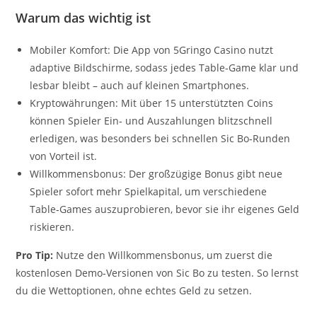
Warum das wichtig ist
Mobiler Komfort: Die App von 5Gringo Casino nutzt
adaptive Bildschirme, sodass jedes Table‑Game klar und
lesbar bleibt – auch auf kleinen Smartphones.
Kryptowährungen: Mit über 15 unterstützten Coins
können Spieler Ein‑ und Auszahlungen blitzschnell
erledigen, was besonders bei schnellen Sic Bo‑Runden
von Vorteil ist.
Willkommensbonus: Der großzügige Bonus gibt neue
Spieler sofort mehr Spielkapital, um verschiedene
Table‑Games auszuprobieren, bevor sie ihr eigenes Geld
riskieren.
Pro Tip:
Nutze den Willkommensbonus, um zuerst die
kostenlosen Demo‑Versionen von Sic Bo zu testen. So lernst
du die Wettoptionen, ohne echtes Geld zu setzen.