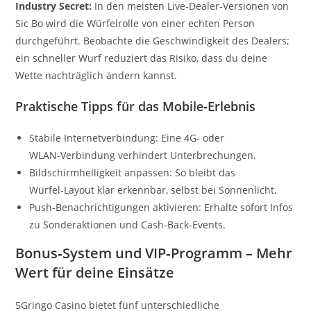
Industry Secret:
In den meisten Live‑Dealer‑Versionen von
Sic Bo wird die Würfelrolle von einer echten Person
durchgeführt. Beobachte die Geschwindigkeit des Dealers;
ein schneller Wurf reduziert das Risiko, dass du deine
Wette nachträglich ändern kannst.
Praktische Tipps für das Mobile‑Erlebnis
Stabile Internetverbindung: Eine 4G‑ oder
WLAN‑Verbindung verhindert Unterbrechungen.
Bildschirmhelligkeit anpassen: So bleibt das
Würfel‑Layout klar erkennbar, selbst bei Sonnenlicht.
Push‑Benachrichtigungen aktivieren: Erhalte sofort Infos
zu Sonderaktionen und Cash‑Back‑Events.
Bonus‑System und VIP‑Programm – Mehr
Wert für deine Einsätze
5Gringo Casino bietet fünf unterschiedliche