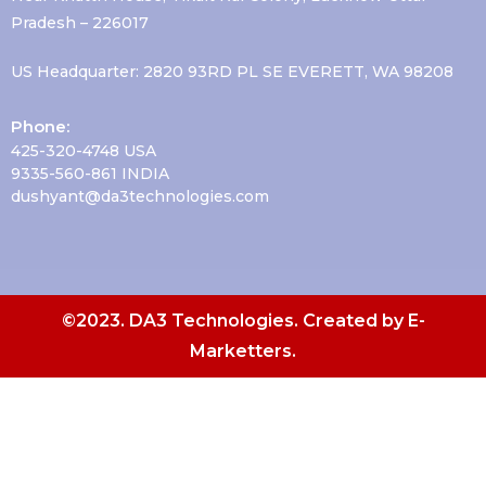
Pradesh – 226017
US Headquarter: 2820 93RD PL SE EVERETT, WA 98208
Phone:
425-320-4748 USA
9335-560-861 INDIA
dushyant@da3technologies.com
©2023. DA3 Technologies.
Created by E-
Marketters.