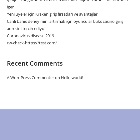
iger
Yeni üyeler için Kraken giriş fırsatları ve avantajlar
Canlı bahis deneyimini artırmak için oyuncular Lüks casino giriş
adresini tercih ediyor
Coronavirus disease 2019
cw-check-https://test.com/
Recent Comments
A WordPress Commenter
on
Hello world!