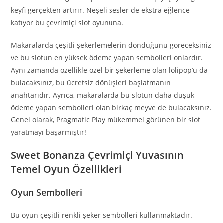
keyfi gerçekten artırır. Neşeli sesler de ekstra eğlence
katıyor bu çevrimiçi slot oyununa.
Makaralarda çeşitli şekerlemelerin döndüğünü göreceksiniz
ve bu slotun en yüksek ödeme yapan sembolleri onlardır.
Aynı zamanda özellikle özel bir şekerleme olan lolipop’u da
bulacaksınız, bu ücretsiz dönüşleri başlatmanın
anahtarıdır. Ayrıca, makaralarda bu slotun daha düşük
ödeme yapan sembolleri olan birkaç meyve de bulacaksınız.
Genel olarak, Pragmatic Play mükemmel görünen bir slot
yaratmayı başarmıştır!
Sweet Bonanza Çevrimiçi Yuvasının
Temel Oyun Özellikleri
Oyun Sembolleri
Bu oyun çeşitli renkli şeker sembolleri kullanmaktadır.