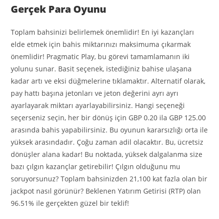
Gerçek Para Oyunu
Toplam bahsinizi belirlemek önemlidir! En iyi kazançları
elde etmek için bahis miktarınızı maksimuma çıkarmak
önemlidir! Pragmatic Play, bu görevi tamamlamanın iki
yolunu sunar. Basit seçenek, istediğiniz bahise ulaşana
kadar artı ve eksi düğmelerine tıklamaktır. Alternatif olarak,
pay hattı başına jetonları ve jeton değerini ayrı ayrı
ayarlayarak miktarı ayarlayabilirsiniz. Hangi seçeneği
seçerseniz seçin, her bir dönüş için GBP 0.20 ila GBP 125.00
arasında bahis yapabilirsiniz. Bu oyunun kararsızlığı orta ile
yüksek arasındadır. Çoğu zaman adil olacaktır. Bu, ücretsiz
dönüşler alana kadar! Bu noktada, yüksek dalgalanma size
bazı çılgın kazançlar getirebilir! Çılgın olduğunu mu
soruyorsunuz? Toplam bahsinizden 21,100 kat fazla olan bir
jackpot nasıl görünür? Beklenen Yatırım Getirisi (RTP) olan
96.51% ile gerçekten güzel bir teklif!