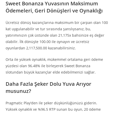
Sweet Bonanza Yuvasının Maksimum
Ödemeleri, Geri Dönüşleri ve Oynaklığı
Ücretsiz dönüş kazançlarına maksimum bir çarpan olan 100
kat uygulanabilir ve tur sırasında şanslıysanız, bu,
yatırımınızın çok üstünde olan 21,175x bahsinize eş değer
olabilir. İlk dönüşte 100.00 ile oynayın ve ücretsiz
oyunlardan 2,117,500.00 kazanabilirsiniz.
Orta ile yüksek oynaklık, mükemmel ortalama geri ödeme
yüzdesi olan 96.48% ile birleşerek Sweet Bonanza
slotundan büyük kazançlar elde edebilmenizi sağlar.
Daha Fazla Şeker Dolu Yuva Arıyor
musunuz?
Pragmatic Play’den ile şeker düşkünlüğünüzü giderin.
Yüksek oynaklık ve %96.5 RTP sunan bu oyun, 20 ödeme