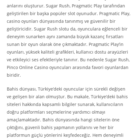
anlarını oluşturur. Sugar Rush, Pragmatic Play tarafından
geliştirilen bir başka popüler slot oyunudur. Pragmatic Play,
casino oyunları dünyasında tanınmış ve güvenilir bir
geliştiricidir. Sugar Rush slotu da, oyunculara eğlenceli bir
deneyim sunarken aynı zamanda büyük kazanç fırsatları
sunan bir oyun olarak öne çıkmaktadır. Pragmatic Play’in
oyunları, yüksek kaliteli grafikleri, kullanıcı dostu arayüzleri
ve etkileyici ses efektleriyle tanınır. Bu nedenle Sugar Rush,
Pinco Online Casino oyuncuları arasında favori oyunlardan
biridir.
Bahis dünyası, Türkiye’deki oyuncular için sürekli değişen
ve gelişen bir alan olmuştur. Bu makale, Türkiye’deki bahis
siteleri hakkında kapsamlı bilgiler sunarak, kullanıcıların
doğru platformları seçmelerine yardımcı olmayı
amaçlamaktadır. Bahis dünyasında hangi sitelerin öne
çıktığını, güvenli bahis yapmanın yollarını ve her bir
platformun güçlü yönlerini keşfedeceğiz. Hem deneyimli