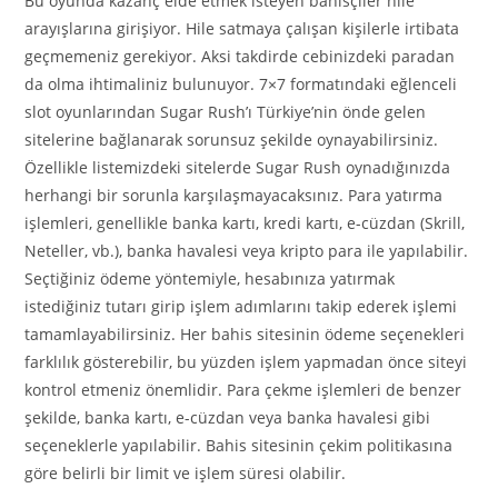
Bu oyunda kazanç elde etmek isteyen bahisçiler hile
arayışlarına girişiyor. Hile satmaya çalışan kişilerle irtibata
geçmemeniz gerekiyor. Aksi takdirde cebinizdeki paradan
da olma ihtimaliniz bulunuyor. 7×7 formatındaki eğlenceli
slot oyunlarından Sugar Rush’ı Türkiye’nin önde gelen
sitelerine bağlanarak sorunsuz şekilde oynayabilirsiniz.
Özellikle listemizdeki sitelerde Sugar Rush oynadığınızda
herhangi bir sorunla karşılaşmayacaksınız. Para yatırma
işlemleri, genellikle banka kartı, kredi kartı, e-cüzdan (Skrill,
Neteller, vb.), banka havalesi veya kripto para ile yapılabilir.
Seçtiğiniz ödeme yöntemiyle, hesabınıza yatırmak
istediğiniz tutarı girip işlem adımlarını takip ederek işlemi
tamamlayabilirsiniz. Her bahis sitesinin ödeme seçenekleri
farklılık gösterebilir, bu yüzden işlem yapmadan önce siteyi
kontrol etmeniz önemlidir. Para çekme işlemleri de benzer
şekilde, banka kartı, e-cüzdan veya banka havalesi gibi
seçeneklerle yapılabilir. Bahis sitesinin çekim politikasına
göre belirli bir limit ve işlem süresi olabilir.