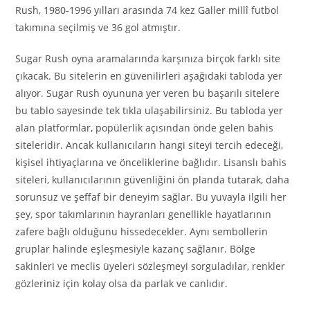
Rush, 1980-1996 yılları arasında 74 kez Galler millî futbol
takımına seçilmiş ve 36 gol atmıştır.
Sugar Rush oyna aramalarında karşınıza birçok farklı site
çıkacak. Bu sitelerin en güvenilirleri aşağıdaki tabloda yer
alıyor. Sugar Rush oyununa yer veren bu başarılı sitelere
bu tablo sayesinde tek tıkla ulaşabilirsiniz. Bu tabloda yer
alan platformlar, popülerlik açısından önde gelen bahis
siteleridir. Ancak kullanıcıların hangi siteyi tercih edeceği,
kişisel ihtiyaçlarına ve önceliklerine bağlıdır. Lisanslı bahis
siteleri, kullanıcılarının güvenliğini ön planda tutarak, daha
sorunsuz ve şeffaf bir deneyim sağlar. Bu yuvayla ilgili her
şey, spor takımlarının hayranları genellikle hayatlarının
zafere bağlı olduğunu hissedecekler. Aynı sembollerin
gruplar halinde eşleşmesiyle kazanç sağlanır. Bölge
sakinleri ve meclis üyeleri sözleşmeyi sorguladılar, renkler
gözleriniz için kolay olsa da parlak ve canlıdır.