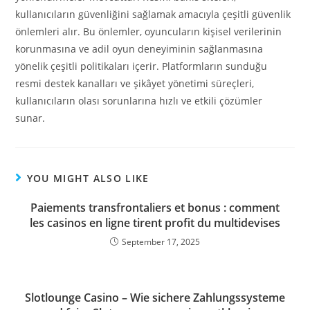
kullanıcıların güvenliğini sağlamak amacıyla çeşitli güvenlik
önlemleri alır. Bu önlemler, oyuncuların kişisel verilerinin
korunmasına ve adil oyun deneyiminin sağlanmasına
yönelik çeşitli politikaları içerir. Platformların sunduğu
resmi destek kanalları ve şikâyet yönetimi süreçleri,
kullanıcıların olası sorunlarına hızlı ve etkili çözümler
sunar.
YOU MIGHT ALSO LIKE
Paiements transfrontaliers et bonus : comment
les casinos en ligne tirent profit du multidevises
September 17, 2025
Slotlounge Casino – Wie sichere Zahlungssysteme