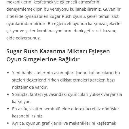
mekaniklerini keşfetmek ve eğlenceli atmosferini
deneyimlemek için bu versiyonu kullanabilirsiniz. Güvenilir
sitelerde oynanabilen Sugar Rush oyunu, şeker temalı slot
oyunlarından biridir. Bu eğlenceli oyunda karşınıza şekerler
çıkıyor ve şeker kombinasyonlarını denk getirerek kazanç
elde ediyorsunuz.
Sugar Rush Kazanma Miktarı Eşleşen
Oyun Simgelerine Bağlıdır
Yeni bahis sitelerinin avantajları kadar, kullanıcıların bu
siteleri değerlendirirken dikkat etmeleri gereken bazı
noktalar da vardır.
Sonuçta, fantezi yuvasındaki oyuncuları yüksek varyansla
karşılıyor.
En az üç scatter sembolü elde ederek ücretsiz dönüşler
kazanabilirsiniz.
Ayrıca, oyunun grafiklerini ve mekaniklerini keşfetmek