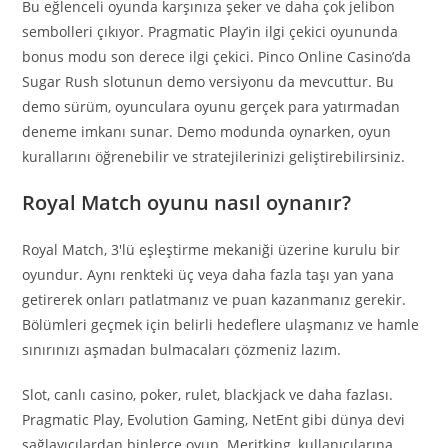
Bu eğlenceli oyunda karşınıza şeker ve daha çok jelibon
sembolleri çıkıyor. Pragmatic Play’in ilgi çekici oyununda
bonus modu son derece ilgi çekici. Pinco Online Casino’da
Sugar Rush slotunun demo versiyonu da mevcuttur. Bu
demo sürüm, oyunculara oyunu gerçek para yatırmadan
deneme imkanı sunar. Demo modunda oynarken, oyun
kurallarını öğrenebilir ve stratejilerinizi geliştirebilirsiniz.
Royal Match oyunu nasıl oynanır?
Royal Match, 3'lü eşleştirme mekaniği üzerine kurulu bir
oyundur. Aynı renkteki üç veya daha fazla taşı yan yana
getirerek onları patlatmanız ve puan kazanmanız gerekir.
Bölümleri geçmek için belirli hedeflere ulaşmanız ve hamle
sınırınızı aşmadan bulmacaları çözmeniz lazım.
Slot, canlı casino, poker, rulet, blackjack ve daha fazlası.
Pragmatic Play, Evolution Gaming, NetEnt gibi dünya devi
sağlayıcılardan binlerce oyun. Meritking, kullanıcılarına