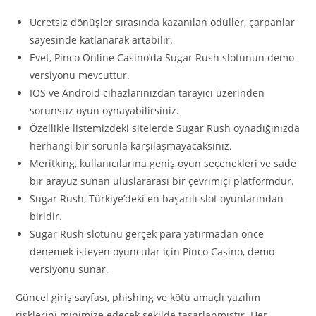
Ücretsiz dönüşler sırasında kazanılan ödüller, çarpanlar
sayesinde katlanarak artabilir.
Evet, Pinco Online Casino’da Sugar Rush slotunun demo
versiyonu mevcuttur.
IOS ve Android cihazlarınızdan tarayıcı üzerinden
sorunsuz oyun oynayabilirsiniz.
Özellikle listemizdeki sitelerde Sugar Rush oynadığınızda
herhangi bir sorunla karşılaşmayacaksınız.
Meritking, kullanıcılarına geniş oyun seçenekleri ve sade
bir arayüz sunan uluslararası bir çevrimiçi platformdur.
Sugar Rush, Türkiye’deki en başarılı slot oyunlarından
biridir.
Sugar Rush slotunu gerçek para yatırmadan önce
denemek isteyen oyuncular için Pinco Casino, demo
versiyonu sunar.
Güncel giriş sayfası, phishing ve kötü amaçlı yazılım
risklerini minimize edecek şekilde tasarlanmıştır. Her