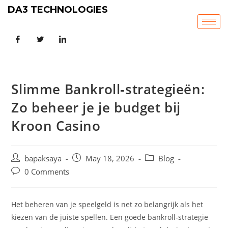
DA3 TECHNOLOGIES
Slimme Bankroll‑strategieën:
Zo beheer je je budget bij
Kroon Casino
bapaksaya
May 18, 2026
Blog
0 Comments
Het beheren van je speelgeld is net zo belangrijk als het
kiezen van de juiste spellen. Een goede bankroll‑strategie