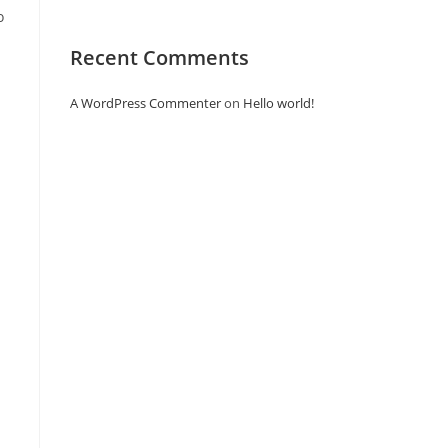
o
Recent Comments
A WordPress Commenter
on
Hello world!