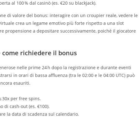
perta al 100 % dal casinò (es. €20 su blackjack).
ne di valore del bonus: interagire con un croupier reale, vedere le
virtuale crea un legame emotivo più forte rispetto a una slot
e propensione a depositare successivamente, poiché il giocatore
e come richiedere il bonus
enerose nelle prime 24 h dopo la registrazione e durante eventi
istrarsi in orari di bassa affluenza (tra le 02:00 e le 04:00 UTC) può
ncora esauriti.
≤ 30x per free spins.
 di cash‑out (es. €100).
re la data di scadenza sul calendario.