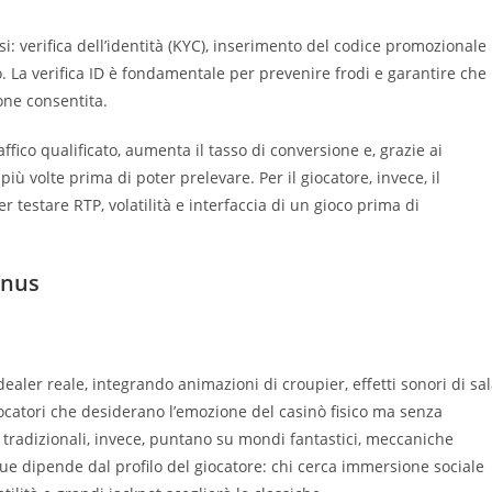
fasi: verifica dell’identità (KYC), inserimento del codice promozionale
. La verifica ID è fondamentale per prevenire frodi e garantire che 
one consentita.
affico qualificato, aumenta il tasso di conversione e, grazie ai
iù volte prima di poter prelevare. Per il giocatore, invece, il
testare RTP, volatilità e interfaccia di un gioco prima di
onus
 dealer reale, integrando animazioni di croupier, effetti sonori di sa
giocatori che desiderano l’emozione del casinò fisico ma senza
tradizionali, invece, puntano su mondi fantastici, meccaniche
e due dipende dal profilo del giocatore: chi cerca immersione sociale