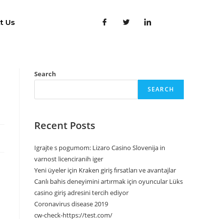
t Us
Search
SEARCH
Recent Posts
Igrajte s pogumom: Lizaro Casino Slovenija in
varnost licenciranih iger
Yeni üyeler için Kraken giriş fırsatları ve avantajlar
Canlı bahis deneyimini artırmak için oyuncular Lüks
casino giriş adresini tercih ediyor
Coronavirus disease 2019
cw-check-https://test.com/