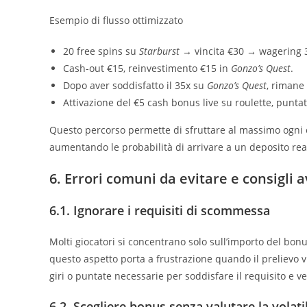
Esempio di flusso ottimizzato
20 free spins su
Starburst
→ vincita €30 → wagering 3
Cash‑out €15, reinvestimento €15 in
Gonzo’s Quest
.
Dopo aver soddisfatto il 35x su
Gonzo’s Quest
, rimane 
Attivazione del €5 cash bonus live su roulette, puntat
Questo percorso permette di sfruttare al massimo ogni eu
aumentando le probabilità di arrivare a un deposito real
6. Errori comuni da evitare e consigli 
6.1. Ignorare i requisiti di scommessa
Molti giocatori si concentrano solo sull’importo del bon
questo aspetto porta a frustrazione quando il prelievo vie
giri o puntate necessarie per soddisfare il requisito e ver
6.2. Scegliere bonus senza valutare la volatil