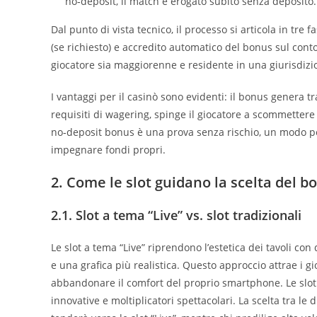
no‑deposit, il match è erogato subito senza deposito.
Dal punto di vista tecnico, il processo si articola in tre 
(se richiesto) e accredito automatico del bonus sul conto
giocatore sia maggiorenne e residente in una giurisdizi
I vantaggi per il casinò sono evidenti: il bonus genera tr
requisiti di wagering, spinge il giocatore a scommettere p
no‑deposit bonus è una prova senza rischio, un modo per 
impegnare fondi propri.
2. Come le slot guidano la scelta del b
2.1. Slot a tema “Live” vs. slot tradizionali
Le slot a tema “Live” riprendono l’estetica dei tavoli con
e una grafica più realistica. Questo approccio attrae i 
abbandonare il comfort del proprio smartphone. Le slot 
innovative e moltiplicatori spettacolari. La scelta tra l