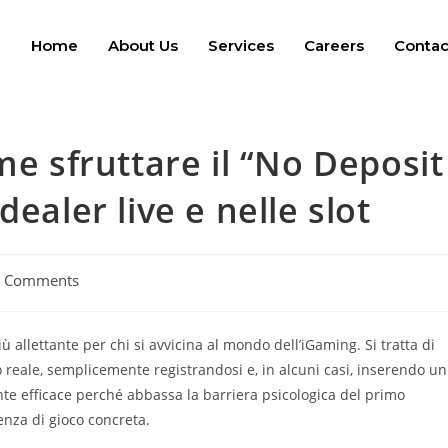
Home
About Us
Services
Careers
Contac
me sfruttare il “No Deposit
ealer live e nelle slot
 Comments
iù allettante per chi si avvicina al mondo dell’iGaming. Si tratta di
 reale, semplicemente registrandosi e, in alcuni casi, inserendo un
e efficace perché abbassa la barriera psicologica del primo
enza di gioco concreta.