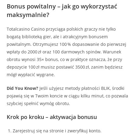
Bonus powitalny – jak go wykorzystać
maksymalnie?
Totalcasino Casino przyciąga polskich graczy nie tylko
bogatą biblioteką gier, ale i atrakcyjnym bonusem
powitalnym. Otrzymujesz 100 % dopasowanie do pierwszej
wpłaty do 2000 zł oraz 100 darmowych spinów. Warunek
obrotu wynosi 35× bonus, co w praktyce oznacza, że przy
depozycie 100 zł musisz postawić 3500 zł, zanim będziesz
mógł wypłacić wygrane.
Did You Know?
Jeśli użyjesz metody płatności BLIK, środki
pojawią się w Twoim koncie w ciągu kilku minut, co pozwala
szybciej spełnić wymóg obrotu.
Krok po kroku – aktywacja bonusu
Zarejestruj się na stronie i zweryfikuj konto.