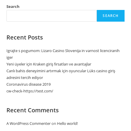
Search
SEARCH
Recent Posts
Igrajte s pogumom: Lizaro Casino Slovenija in varnost licenciranih
iger
Yeni üyeler için Kraken giriş fırsatları ve avantajlar
Canlı bahis deneyimini artırmak için oyuncular Lüks casino giriş
adresini tercih ediyor
Coronavirus disease 2019
cw-check-https://test.com/
Recent Comments
A WordPress Commenter
on
Hello world!