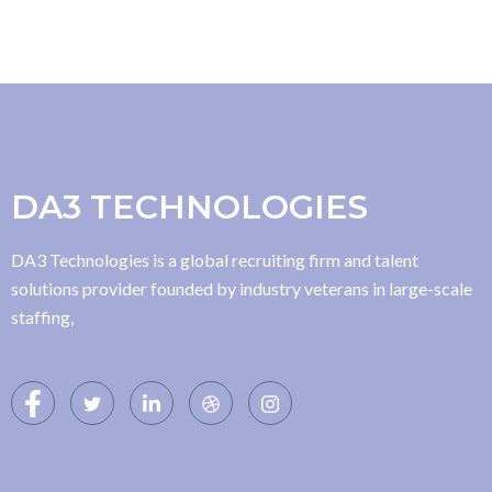
DA3 TECHNOLOGIES
DA3 Technologies is a global recruiting firm and talent
solutions provider founded by industry veterans in large-scale
staffing,