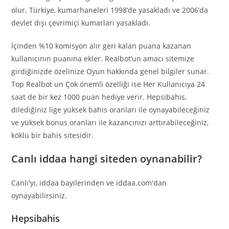
olur. Türkiye, kumarhaneleri 1998’de yasakladı ve 2006’da
devlet dışı çevrimiçi kumarları yasakladı.
İçinden %10 komisyon alır geri kalan puana kazanan
kullanıcının puanına ekler. Realbot’un amacı sitemize
girdiğinizde özelinize Oyun hakkında genel bilgiler sunar.
Top Realbot un Çok önemli özelliği ise Her Kullanıcıya 24
saat de bir kez 1000 puan hediye verir. Hepsibahis,
dilediğiniz lige yüksek bahis oranları ile oynayabileceğiniz
ve yüksek bonus oranları ile kazancınızı arttırabileceğiniz,
köklü bir bahis sitesidir.
Canlı iddaa hangi siteden oynanabilir?
Canlı'yı, iddaa bayilerinden ve iddaa.com'dan
oynayabilirsiniz.
Hepsibahis