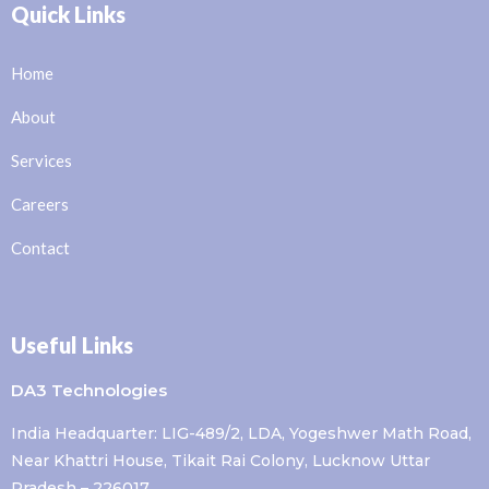
Quick Links
Home
About
Services
Careers
Contact
Useful Links
DA3 Technologies
India Headquarter: LIG-489/2, LDA, Yogeshwer Math Road,
Near Khattri House, Tikait Rai Colony, Lucknow Uttar
Pradesh – 226017