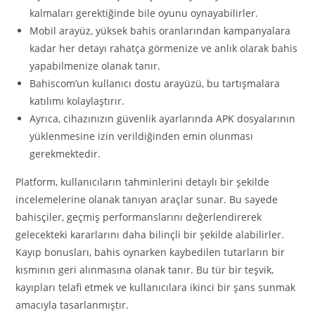
kalmaları gerektiğinde bile oyunu oynayabilirler.
Mobil arayüz, yüksek bahis oranlarından kampanyalara
kadar her detayı rahatça görmenize ve anlık olarak bahis
yapabilmenize olanak tanır.
Bahiscom’un kullanıcı dostu arayüzü, bu tartışmalara
katılımı kolaylaştırır.
Ayrıca, cihazınızın güvenlik ayarlarında APK dosyalarının
yüklenmesine izin verildiğinden emin olunması
gerekmektedir.
Platform, kullanıcıların tahminlerini detaylı bir şekilde
incelemelerine olanak tanıyan araçlar sunar. Bu sayede
bahisçiler, geçmiş performanslarını değerlendirerek
gelecekteki kararlarını daha bilinçli bir şekilde alabilirler.
Kayıp bonusları, bahis oynarken kaybedilen tutarların bir
kısmının geri alınmasına olanak tanır. Bu tür bir teşvik,
kayıpları telafi etmek ve kullanıcılara ikinci bir şans sunmak
amacıyla tasarlanmıştır.