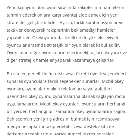
Yenilikçi oyuncular, oyun sırasında rakiplerinin hamlelerini
tahmin ederek onlara karşı avantaj elde etmek için yeni
stratejiler geliştirebilirler. Ayrıca, farklı kombinasyonlar ve
taktikler deneyerek rakiplerinin beklemediği hamleler
yapabilirler. Okeyoyununda, özellikle de yüksek seviyeli
oyuncular arasında stratejik bir oyun olarak kabul edilir.
Oyuncular, diğer oyuncuların ellerindeki taşları okuyarak ve
diğer stratejik hamleler yaparak kazanmaya çalışırlar.
Bu siteler, genellikle ücretsiz veya ücretli üyelik seçenekleri
sunarak oyunculara farklı seçenekler sunarlar. Mobil okey
oyunları, oyuncuların akıllı telefonları veya tabletleri
üzerinden okey oyunu oynamalarına olanak sağlayan mobil
uygulamalardır. Mobil okey oyunları, oyuncuların herhangi
bir yerden herhangi bir zamanda okey oynamalarını sağlar.
Bahiscom’un yeni giriş adresini bulmak için resmi sosyal
medya hesaplarını takip edebilir veya destek ekibi ile
iletişime geçebilirsiniz. Ayrıca güncel ingres adresleri