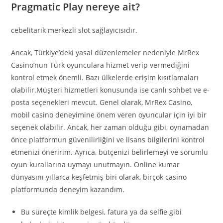
Pragmatic Play nereye ait?
cebelitarık merkezli slot sağlayıcısıdır.
Ancak, Türkiye’deki yasal düzenlemeler nedeniyle MrRex
Casino’nun Türk oyunculara hizmet verip vermediğini
kontrol etmek önemli. Bazı ülkelerde erişim kısıtlamaları
olabilir.Müşteri hizmetleri konusunda ise canlı sohbet ve e-
posta seçenekleri mevcut. Genel olarak, MrRex Casino,
mobil casino deneyimine önem veren oyuncular için iyi bir
seçenek olabilir. Ancak, her zaman olduğu gibi, oynamadan
önce platformun güvenilirliğini ve lisans bilgilerini kontrol
etmenizi öneririm. Ayrıca, bütçenizi belirlemeyi ve sorumlu
oyun kurallarına uymayı unutmayın. Online kumar
dünyasını yıllarca keşfetmiş biri olarak, birçok casino
platformunda deneyim kazandım.
Bu süreçte kimlik belgesi, fatura ya da selfie gibi