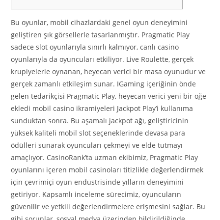
Bu oyunlar, mobil cihazlardaki genel oyun deneyimini
geliştiren şık görsellerle tasarlanmıştır. Pragmatic Play
sadece slot oyunlarıyla sınırlı kalmıyor, canlı casino
oyunlarıyla da oyuncuları etkiliyor. Live Roulette, gerçek
krupiyelerle oynanan, heyecan verici bir masa oyunudur ve
gerçek zamanlı etkileşim sunar. IGaming içeriğinin önde
gelen tedarikçisi Pragmatic Play, heyecan verici yeni bir öğe
ekledi mobil casino ikramiyeleri Jackpot Play’i kullanıma
sunduktan sonra. Bu aşamalı jackpot ağı, geliştiricinin
yüksek kaliteli mobil slot seçeneklerinde devasa para
ödülleri sunarak oyuncuları çekmeyi ve elde tutmayı
amaçlıyor. CasinoRank’ta uzman ekibimiz, Pragmatic Play
oyunlarını içeren mobil casinoları titizlikle değerlendirmek
için çevrimiçi oyun endüstrisinde yılların deneyimini
getiriyor. Kapsamlı inceleme sürecimiz, oyuncuların
güvenilir ve yetkili değerlendirmelere erişmesini sağlar. Bu
gibi sorunlar, sosyal medya üzerinden bildirildiğinde