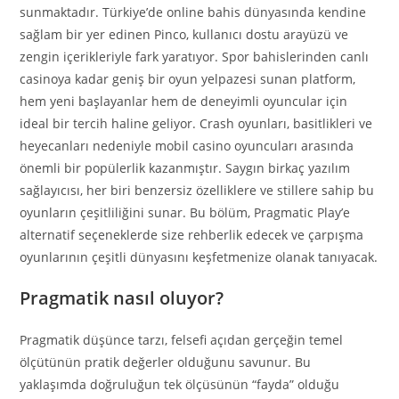
sunmaktadır. Türkiye’de online bahis dünyasında kendine
sağlam bir yer edinen Pinсo, kullanıcı dostu arayüzü ve
zengin içerikleriyle fark yaratıyor. Spor bahislerinden canlı
casinoya kadar geniş bir oyun yelpazesi sunan platform,
hem yeni başlayanlar hem de deneyimli oyuncular için
ideal bir tercih haline geliyor. Crash oyunları, basitlikleri ve
heyecanları nedeniyle mobil casino oyuncuları arasında
önemli bir popülerlik kazanmıştır. Saygın birkaç yazılım
sağlayıcısı, her biri benzersiz özelliklere ve stillere sahip bu
oyunların çeşitliliğini sunar. Bu bölüm, Pragmatic Play’e
alternatif seçeneklerde size rehberlik edecek ve çarpışma
oyunlarının çeşitli dünyasını keşfetmenize olanak tanıyacak.
Pragmatik nasıl oluyor?
Pragmatik düşünce tarzı, felsefi açıdan gerçeğin temel
ölçütünün pratik değerler olduğunu savunur. Bu
yaklaşımda doğruluğun tek ölçüsünün “fayda” olduğu