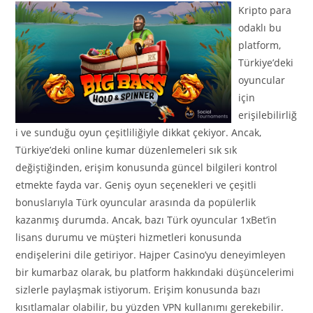
Kripto para
odaklı bu
platform,
Türkiye’deki
oyuncular
için
erişilebilirliğ
i ve sunduğu oyun çeşitliliğiyle dikkat çekiyor. Ancak,
Türkiye’deki online kumar düzenlemeleri sık sık
değiştiğinden, erişim konusunda güncel bilgileri kontrol
etmekte fayda var. Geniş oyun seçenekleri ve çeşitli
bonuslarıyla Türk oyuncular arasında da popülerlik
kazanmış durumda. Ancak, bazı Türk oyuncular 1xBet’in
lisans durumu ve müşteri hizmetleri konusunda
endişelerini dile getiriyor. Hajper Casino’yu deneyimleyen
bir kumarbaz olarak, bu platform hakkındaki düşüncelerimi
sizlerle paylaşmak istiyorum. Erişim konusunda bazı
kısıtlamalar olabilir, bu yüzden VPN kullanımı gerekebilir.