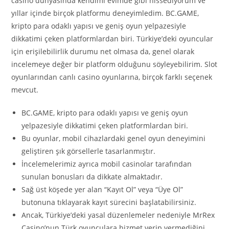
casino dünyasında kendimi evimde gibi hissediyorum ve
yıllar içinde birçok platformu deneyimledim. BC.GAME,
kripto para odaklı yapısı ve geniş oyun yelpazesiyle
dikkatimi çeken platformlardan biri. Türkiye’deki oyuncular
için erişilebilirlik durumu net olmasa da, genel olarak
incelemeye değer bir platform olduğunu söyleyebilirim. Slot
oyunlarından canlı casino oyunlarına, birçok farklı seçenek
mevcut.
BC.GAME, kripto para odaklı yapısı ve geniş oyun
yelpazesiyle dikkatimi çeken platformlardan biri.
Bu oyunlar, mobil cihazlardaki genel oyun deneyimini
geliştiren şık görsellerle tasarlanmıştır.
İncelemelerimiz ayrıca mobil casinolar tarafından
sunulan bonusları da dikkate almaktadır.
Sağ üst köşede yer alan “Kayıt Ol” veya “Üye Ol”
butonuna tıklayarak kayıt sürecini başlatabilirsiniz.
Ancak, Türkiye’deki yasal düzenlemeler nedeniyle MrRex
Casino’nun Türk oyunculara hizmet verip vermediğini