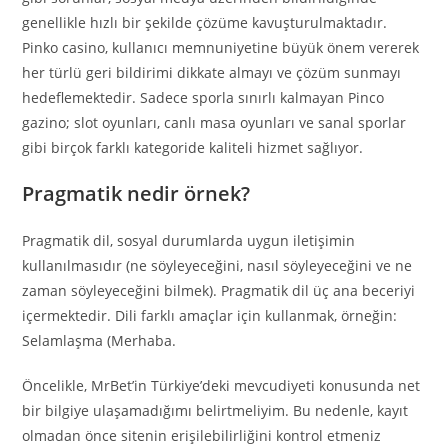
genellikle hızlı bir şekilde çözüme kavuşturulmaktadır.
Pinko casino, kullanıcı memnuniyetine büyük önem vererek
her türlü geri bildirimi dikkate almayı ve çözüm sunmayı
hedeflemektedir. Sadece sporla sınırlı kalmayan Pinсo
gazino; slot oyunları, canlı masa oyunları ve sanal sporlar
gibi birçok farklı kategoride kaliteli hizmet sağlıyor.
Pragmatik nedir örnek?
Pragmatik dil, sosyal durumlarda uygun iletişimin
kullanılmasıdır (ne söyleyeceğini, nasıl söyleyeceğini ve ne
zaman söyleyeceğini bilmek). Pragmatik dil üç ana beceriyi
içermektedir. Dili farklı amaçlar için kullanmak, örneğin:
Selamlaşma (Merhaba.
Öncelikle, MrBet’in Türkiye’deki mevcudiyeti konusunda net
bir bilgiye ulaşamadığımı belirtmeliyim. Bu nedenle, kayıt
olmadan önce sitenin erişilebilirliğini kontrol etmeniz