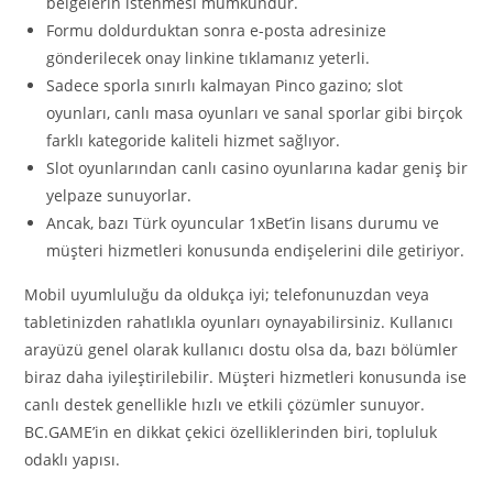
belgelerin istenmesi mümkündür.
Formu doldurduktan sonra e-posta adresinize
gönderilecek onay linkine tıklamanız yeterli.
Sadece sporla sınırlı kalmayan Pinсo gazino; slot
oyunları, canlı masa oyunları ve sanal sporlar gibi birçok
farklı kategoride kaliteli hizmet sağlıyor.
Slot oyunlarından canlı casino oyunlarına kadar geniş bir
yelpaze sunuyorlar.
Ancak, bazı Türk oyuncular 1xBet’in lisans durumu ve
müşteri hizmetleri konusunda endişelerini dile getiriyor.
Mobil uyumluluğu da oldukça iyi; telefonunuzdan veya
tabletinizden rahatlıkla oyunları oynayabilirsiniz. Kullanıcı
arayüzü genel olarak kullanıcı dostu olsa da, bazı bölümler
biraz daha iyileştirilebilir. Müşteri hizmetleri konusunda ise
canlı destek genellikle hızlı ve etkili çözümler sunuyor.
BC.GAME’in en dikkat çekici özelliklerinden biri, topluluk
odaklı yapısı.