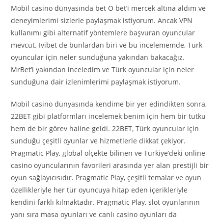
Mobil casino dünyasında bet O bet’i mercek altına aldım ve
deneyimlerimi sizlerle paylaşmak istiyorum. Ancak VPN
kullanımı gibi alternatif yöntemlere başvuran oyuncular
mevcut. Ivibet de bunlardan biri ve bu incelememde, Türk
oyuncular için neler sunduğuna yakından bakacağız.
MrBet’i yakından inceledim ve Türk oyuncular için neler
sunduğuna dair izlenimlerimi paylaşmak istiyorum.
Mobil casino dünyasında kendime bir yer edindikten sonra,
22BET gibi platformları incelemek benim için hem bir tutku
hem de bir görev haline geldi. 22BET, Türk oyuncular için
sunduğu çeşitli oyunlar ve hizmetlerle dikkat çekiyor.
Pragmatic Play, global ölçekte bilinen ve Türkiye’deki online
casino oyuncularının favorileri arasında yer alan prestijli bir
oyun sağlayıcısıdır. Pragmatic Play, çeşitli temalar ve oyun
özellikleriyle her tür oyuncuya hitap eden içerikleriyle
kendini farklı kılmaktadır. Pragmatic Play, slot oyunlarının
yanı sıra masa oyunları ve canlı casino oyunları da