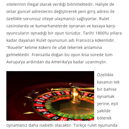
sitelerinin illegal olarak verdiği bilinmektedir. Haliyle de
onlar güncel adreslerini değiştirerek yeni giriş adresi ile
özellikle sorunsuz siteye ulaşmanızı sağlıyorlar. Rulet
casinolarda ve kumarhanelerde oynanan ve kasaya karşı
oyuncuların oynadığı bir oyun türüdür. Tarihi 1800’lü yıllara
kadar dayanan Rulet oyununun adı Fransızca kökenlidir.
“Rouelle” kelime kökeni ile ufak tekerlek anlamına
gelmektedir. Fransa’da doğan bu oyun kısa sürede tüm
Avrupa’ya ardından da Amerika’ya kadar uzanmıştır.
Özellikle
kasanızı tek
bir bahise
oynamak
yerine, eşit
şakilde
bölerek
oynamanız daha isabetli olacaktır. Türkçe rulet oyununda