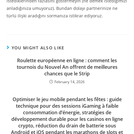
istediklerinden fazlasını göstermeyin (ne demek istediğimizi
anladığınıza umuyoruz). Bundan dolayı partnerinize ne
türlü ilişki aradığını sormanıza istikrar ediyoruz.
YOU MIGHT ALSO LIKE
Roulette européenne en ligne : comment les
tournois du Nouvel An offrent de meilleures
chances que le Strip
February 14, 2026
Optimiser le jeu mobile pendant les fêtes : guide
technique pour des sessions iGaming à faible
consommation d’énergie, stratégies de
développement durable pour les casinos en ligne
crypto, réduction du drain de batterie sous
Android et iOS pendant les marathons de slots et