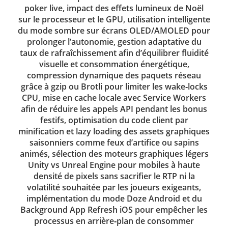
poker live, impact des effets lumineux de Noël
sur le processeur et le GPU, utilisation intelligente
du mode sombre sur écrans OLED/AMOLED pour
prolonger l’autonomie, gestion adaptative du
taux de rafraîchissement afin d’équilibrer fluidité
visuelle et consommation énergétique,
compression dynamique des paquets réseau
grâce à gzip ou Brotli pour limiter les wake‑locks
CPU, mise en cache locale avec Service Workers
afin de réduire les appels API pendant les bonus
festifs, optimisation du code client par
minification et lazy loading des assets graphiques
saisonniers comme feux d’artifice ou sapins
animés, sélection des moteurs graphiques légers
Unity vs Unreal Engine pour mobiles à haute
densité de pixels sans sacrifier le RTP ni la
volatilité souhaitée par les joueurs exigeants,
implémentation du mode Doze Android et du
Background App Refresh iOS pour empêcher les
processus en arrière‑plan de consommer