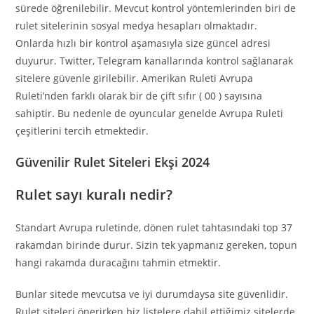
sürede öğrenilebilir. Mevcut kontrol yöntemlerinden biri de
rulet sitelerinin sosyal medya hesapları olmaktadır.
Onlarda hızlı bir kontrol aşamasıyla size güncel adresi
duyurur. Twitter, Telegram kanallarında kontrol sağlanarak
sitelere güvenle girilebilir. Amerikan Ruleti Avrupa
Ruleti’nden farklı olarak bir de çift sıfır ( 00 ) sayısına
sahiptir. Bu nedenle de oyuncular genelde Avrupa Ruleti
çeşitlerini tercih etmektedir.
Güvenilir Rulet Siteleri Ekşi 2024
Rulet sayı kuralı nedir?
Standart Avrupa ruletinde, dönen rulet tahtasındaki top 37
rakamdan birinde durur. Sizin tek yapmanız gereken, topun
hangi rakamda duracağını tahmin etmektir.
Bunlar sitede mevcutsa ve iyi durumdaysa site güvenlidir.
Rulet siteleri önerirken biz listelere dahil ettiğimiz sitelerde