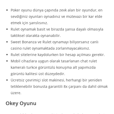
Poker oyunu dünya çapında zevk alan bir oyundur, en
sevdiğiniz oyunları oynadınız ve mütevazı bir kar elde
etmek için şanslısınız.
Rulet oynamak basit ve birazda şansa dayalı olmasıyla
taktiksel olarakta oynanabilir.
Sweet Bonanza ve Rulet oynamayı biliyorsanız canlı
casino rulet oynamaktada zorlanmayacaksınız.
Rulet sitelerine kaydolurken bir hesap açılması gerekir.
Mobil cihazlara uygun olarak tasarlanan chat rulet
kameralı turkce görüntülü konuşma alt yapımızda
görüntü kalitesi üst düzeydedir.
Ücretsiz çevrimiçi slot makinesi, herhangi bir yeniden
tetiklenebilir bonusta garantili 8x çarpanı da dahil olmak
üzere.
Okey Oyunu