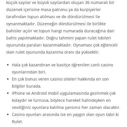
küçük sayılar ve büyük sayılardan oluşan 36 numaralı bir
düzenek içerisine masa patronu ya da kurpiyerler
tarafından topun atılması ve de döndürülmesi ile
oynanmaktadır. Düzeneğin döndürülmesi ile birlikte
bahisler açılır ve topun hangi numarada duracağına dair
bahis yapılmaktadır. Doğru tahmini yapan rulet lobileri
oyununda paraları kazanmaktadır. Oynaması çok eğlenceli
olan rulet oyununda kazanma oranı da yüksektir.
Hala çok kazandıran ve basitçe öğrenilen canlı casino
oyunlarından biri.
En çok bonus veren casino siteleri hakkında en son
bilgiler burada.
IPhone ve Android mobil uygulamasında gezinmek çok
kolaydır ve turnuva, böylece hareket halindeyken en
sevdiğiniz oyunlara katılma şansınız her zaman olacaktır.
Casino oyunları arasında ise en yaygın olan oyun tabii ki
Rulet.