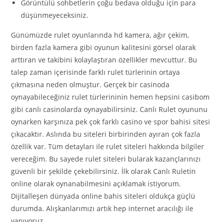
Görüntülü sohbetlerin çoğu bedava olduğu için para
düşünmeyeceksiniz.
Günümüzde rulet oyunlarında hd kamera, ağır çekim,
birden fazla kamera gibi oyunun kalitesini görsel olarak
arttıran ve takibini kolaylaştıran özellikler mevcuttur. Bu
talep zaman içerisinde farklı rulet türlerinin ortaya
çıkmasına neden olmuştur. Gerçek bir casinoda
oynayabileceğiniz rulet türlerininin hemen hepsini casibom
gibi canlı casinolarda oynayabilirsiniz. Canlı Rulet oyununu
oynarken karşınıza pek çok farklı casino ve spor bahisi sitesi
çıkacaktır. Aslında bu siteleri birbirinden ayıran çok fazla
özellik var. Tüm detayları ile rulet siteleri hakkında bilgiler
vereceğim. Bu sayede rulet siteleri bularak kazançlarınızı
güvenli bir şekilde çekebilirsiniz. İlk olarak Canlı Ruletin
online olarak oynanabilmesini açıklamak istiyorum.
Dijitalleşen dünyada online bahis siteleri oldukça güçlü
durumda. Alışkanlarımızı artık hep internet aracılığı ile
yapıyoruz.