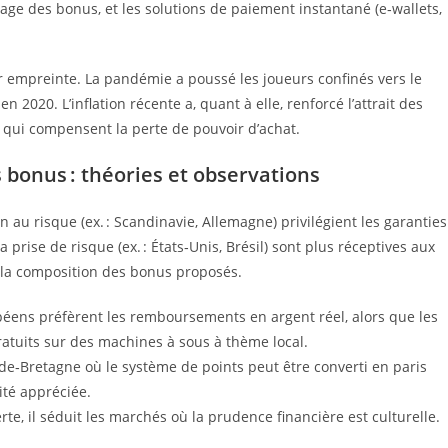
iblage des bonus, et les solutions de paiement instantané (e‑wallets,
 empreinte. La pandémie a poussé les joueurs confinés vers le
020. L’inflation récente a, quant à elle, renforcé l’attrait des
 qui compensent la perte de pouvoir d’achat.
 bonus : théories et observations
n au risque (ex. : Scandinavie, Allemagne) privilégient les garanties
 prise de risque (ex. : États‑Unis, Brésil) sont plus réceptives aux
ns la composition des bonus proposés.
opéens préfèrent les remboursements en argent réel, alors que les
gratuits sur des machines à sous à thème local.
de‑Bretagne où le système de points peut être converti en paris
lité appréciée.
e, il séduit les marchés où la prudence financière est culturelle.