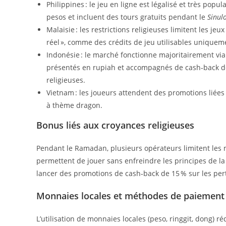
Philippines : le jeu en ligne est légalisé et très popu
pesos et incluent des tours gratuits pendant le
Sinul
Malaisie : les restrictions religieuses limitent les j
réel », comme des crédits de jeu utilisables unique
Indonésie : le marché fonctionne majoritairement via
présentés en rupiah et accompagnés de cash‑back de 
religieuses.
Vietnam : les joueurs attendent des promotions liée
à thème dragon.
Bonus liés aux croyances religieuses
Pendant le Ramadan, plusieurs opérateurs limitent les mi
permettent de jouer sans enfreindre les principes de la 
lancer des promotions de cash‑back de 15 % sur les perte
Monnaies locales et méthodes de paiement
L’utilisation de monnaies locales (peso, ringgit, dong) ré