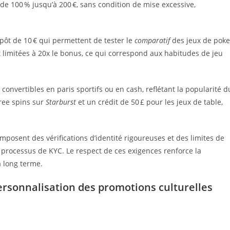
de 100 % jusqu’à 200 €, sans condition de mise excessive,
pôt de 10 € qui permettent de tester le
comparatif
des jeux de poke
 limitées à 20x le bonus, ce qui correspond aux habitudes de jeu
onvertibles en paris sportifs ou en cash, reflétant la popularité d
ree spins sur
Starburst
et un crédit de 50 £ pour les jeux de table,
imposent des vérifications d’identité rigoureuses et des limites de
rs processus de KYC. Le respect de ces exigences renforce la
à long terme.
a personnalisation des promotions culturelles