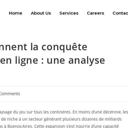
Home
About Us
Services
Careers
Contac
nnent la conquête
en ligne : une analyse
Comments
aysage du jeu sur tous les continents. En moins d’une décennie, le
e niche à un secteur générant plusieurs dizaines de milliards
os à Buenos Aires. Cette expansion s’est nourrie d’une capacité