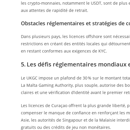
les crypto‑monnaies, notamment le USDT, sont de plus e
aux attentes de rapidité de retrait.
Obstacles réglementaires et stratégies de
Dans plusieurs pays, les licences offshore sont nécessa
restrictions en créant des entités locales qui détournen
en restant conformes aux exigences de KYC.
5. Les défis réglementaires mondiaux e
Le UKGC impose un plafond de 30 % sur le montant tot
La Malta Gaming Authority, plus souple, autorise des b
claires et une vérification d’identité avant le premier retr
Les licences de Curaçao offrent la plus grande liberté, 
compenser le manque de confiance en renforçant les mes
Asie, les autorités de Singapour et de la Malaisie inter
gratuits ou des crédits de jeu non monétaires.