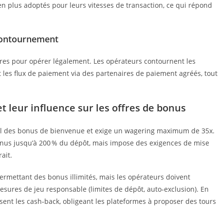
n plus adoptés pour leurs vitesses de transaction, ce qui répond
 contournement
ires pour opérer légalement. Les opérateurs contournent les
t les flux de paiement via des partenaires de paiement agréés, tout
t leur influence sur les offres de bonus
al des bonus de bienvenue et exige un wagering maximum de 35x.
onus jusqu’à 200 % du dépôt, mais impose des exigences de mise
ait.
permettant des bonus illimités, mais les opérateurs doivent
ures de jeu responsable (limites de dépôt, auto‑exclusion). En
disent les cash‑back, obligeant les plateformes à proposer des tours