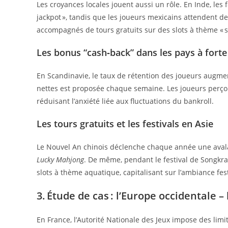
Les croyances locales jouent aussi un rôle. En Inde, les
jackpot », tandis que les joueurs mexicains attendent 
accompagnés de tours gratuits sur des slots à thème « s
Les bonus “cash‑back” dans les pays à forte
En Scandinavie, le taux de rétention des joueurs augmen
nettes est proposée chaque semaine. Les joueurs perço
réduisant l’anxiété liée aux fluctuations du bankroll.
Les tours gratuits et les festivals en Asie
Le Nouvel An chinois déclenche chaque année une aval
Lucky Mahjong
. De même, pendant le festival de Songkra
slots à thème aquatique, capitalisant sur l’ambiance fes
3. Étude de cas : l’Europe occidentale –
En France, l’Autorité Nationale des Jeux impose des limi