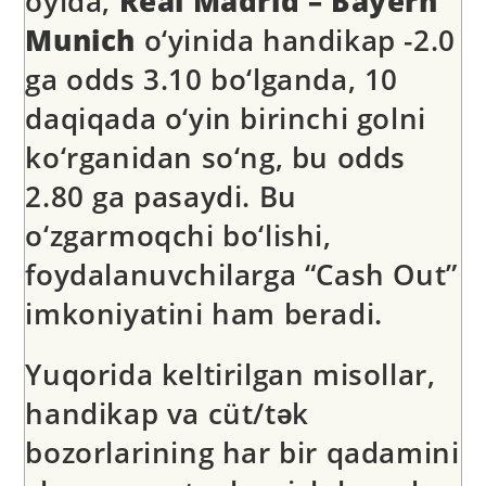
oyida,
Real Madrid – Bayern
Munich
o‘yinida handikap -2.0
ga odds 3.10 bo‘lganda, 10
daqiqada o‘yin birinchi golni
ko‘rganidan so‘ng, bu odds
2.80 ga pasaydi. Bu
o‘zgarmoqchi bo‘lishi,
foydalanuvchilarga “Cash Out”
imkoniyatini ham beradi.
Yuqorida keltirilgan misollar,
handikap va cüt/tək
bozorlarining har bir qadamini