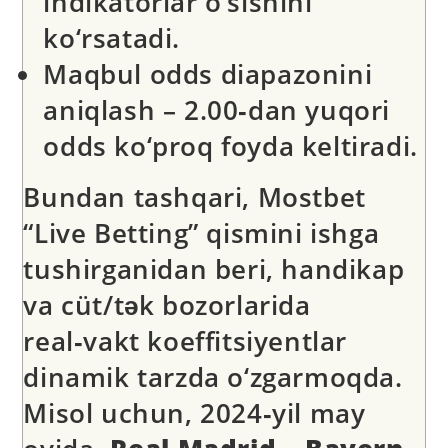
indikatorlar o‘sishini
ko‘rsatadi.
Maqbul odds diapazonini
aniqlash – 2.00‑dan yuqori
odds ko‘proq foyda keltiradi.
Bundan tashqari, Mostbet
“Live Betting” qismini ishga
tushirganidan beri, handikap
va cüt/tək bozorlarida
real‑vakt koeffitsiyentlar
dinamik tarzda o‘zgarmoqda.
Misol uchun, 2024‑yil may