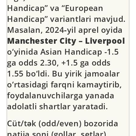
Handicap” va “European
Handicap” variantlari mavjud.
Masalan, 2024‑yil aprel oyida
Manchester City – Liverpool
o‘yinida Asian Handicap -1.5
ga odds 2.30, +1.5 ga odds
1.55 bo‘ldi. Bu yirik jamoalar
o‘rtasidagi farqni kamaytirib,
foydalanuvchilarga yanada
adolatli shartlar yaratadi.
Cüt/tək (odd/even) bozorida
natija soni (gollar, setlar)