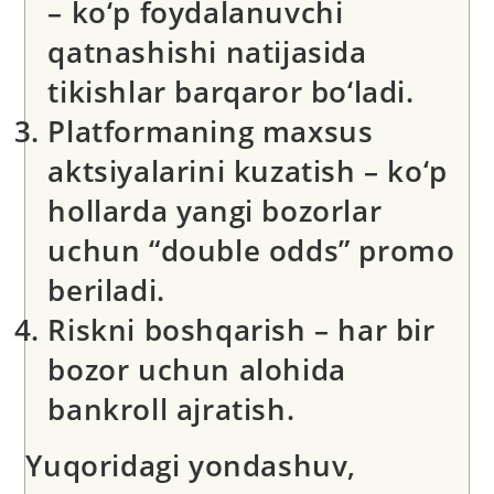
– ko‘p foydalanuvchi
qatnashishi natijasida
tikishlar barqaror bo‘ladi.
Platformaning maxsus
aktsiyalarini kuzatish – ko‘p
hollarda yangi bozorlar
uchun “double odds” promo
beriladi.
Riskni boshqarish – har bir
bozor uchun alohida
bankroll ajratish.
Yuqoridagi yondashuv,