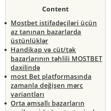
Content
Mostbet istifadəçiləri üçün
az tanınan bazarlarda
üstünlüklər
Handikap və cüt/tək
bazarlarının təhlili MOSTBET
daxilində
most Bet platformasında
zamanla değişen mərc
variantları
Orta əmsallı bazarların