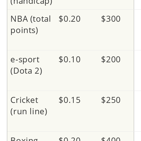
(handicap)
NBA (total
$0.20
$300
points)
e‑sport
$0.10
$200
(Dota 2)
Cricket
$0.15
$250
(run line)
Boxing
$0.20
$400