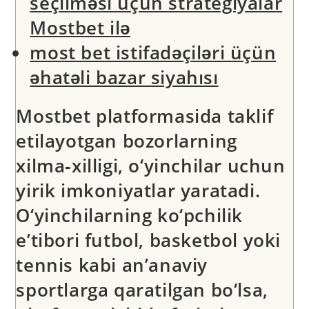
seçilməsi üçün strategiyalar
Mostbet ilə
most bet istifadəçiləri üçün
əhatəli bazar siyahısı
Mostbet platformasida taklif
etilayotgan bozorlarning
xilma‑xilligi, o‘yinchilar uchun
yirik imkoniyatlar yaratadi.
O‘yinchilarning ko‘pchilik
e’tibori futbol, basketbol yoki
tennis kabi an’anaviy
sportlarga qaratilgan bo‘lsa,