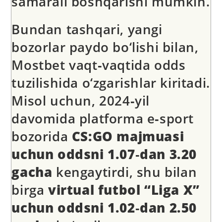
samarali boshqarishi mumkin.
Bundan tashqari, yangi
bozorlar paydo bo‘lishi bilan,
Mostbet vaqt‑vaqtida odds
tuzilishida o‘zgarishlar kiritadi.
Misol uchun, 2024‑yil
davomida platforma e‑sport
bozorida
CS:GO majmuasi
uchun oddsni 1.07‑dan 3.20
gacha
kengaytirdi, shu bilan
birga
virtual futbol “Liga X”
uchun oddsni 1.02‑dan 2.50