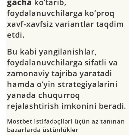
gacha
ko‘tarib,
foydalanuvchilarga ko‘proq
xavf‑xavfsiz variantlar taqdim
etdi.
Bu kabi yangilanishlar,
foydalanuvchilarga sifatli va
zamonaviy tajriba yaratadi
hamda o‘yin strategiyalarini
yanada chuqurroq
rejalashtirish imkonini beradi.
Mostbet istifadəçiləri üçün az tanınan
bazarlarda üstünlüklər