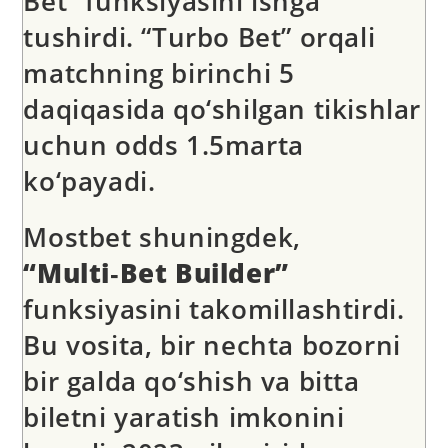
Bet” funksiyasini ishga
tushirdi. “Turbo Bet” orqali
matchning birinchi 5
daqiqasida qo‘shilgan tikishlar
uchun odds 1.5marta
ko‘payadi.
Mostbet shuningdek,
“Multi‑Bet Builder”
funksiyasini takomillashtirdi.
Bu vosita, bir nechta bozorni
bir galda qo‘shish va bitta
biletni yaratish imkonini