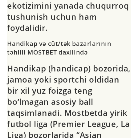
ekotizimini yanada chuqurroq
tushunish uchun ham
foydalidir.
Handikap və cüt/tək bazarlarının
təhlili MOSTBET daxilində
Handikap (handicap) bozorida,
jamoa yoki sportchi oldidan
bir xil yuz foizga teng
bo‘lmagan asosiy ball
taqsimlanadi. Mostbetda yirik
futbol liga (Premier League, La
Liga) bozorlarida “Asian