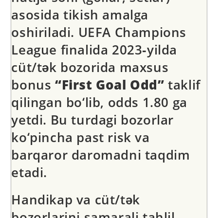
asosida tikish amalga
oshiriladi. UEFA Champions
League finalida 2023‑yilda
cüt/tək bozorida maxsus
bonus
“First Goal Odd”
taklif
qilingan bo‘lib, odds 1.80 ga
yetdi. Bu turdagi bozorlar
ko‘pincha past risk va
barqaror daromadni taqdim
etadi.
Handikap va cüt/tək
bozorlarini samarali tahlil