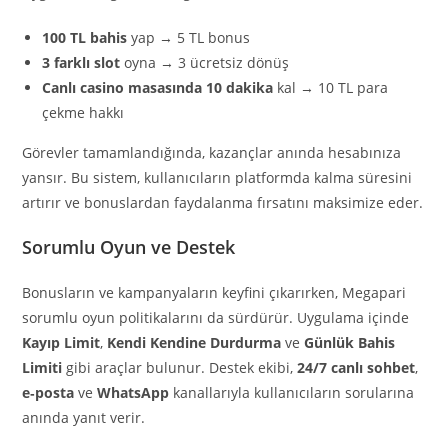
100 TL bahis
yap → 5 TL bonus
3 farklı slot
oyna → 3 ücretsiz dönüş
Canlı casino masasında 10 dakika
kal → 10 TL para
çekme hakkı
Görevler tamamlandığında, kazançlar anında hesabınıza
yansır. Bu sistem, kullanıcıların platformda kalma süresini
artırır ve bonuslardan faydalanma fırsatını maksimize eder.
Sorumlu Oyun ve Destek
Bonusların ve kampanyaların keyfini çıkarırken, Megapari
sorumlu oyun politikalarını da sürdürür. Uygulama içinde
Kayıp Limit
,
Kendi Kendine Durdurma
ve
Günlük Bahis
Limiti
gibi araçlar bulunur. Destek ekibi,
24/7 canlı sohbet
,
e‑posta
ve
WhatsApp
kanallarıyla kullanıcıların sorularına
anında yanıt verir.