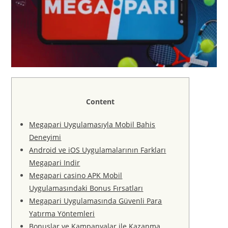
Content
Megapari Uygulamasıyla Mobil Bahis
Deneyimi
Android ve iOS Uygulamalarının Farkları
Megapari Indir
Megapari casino APK Mobil
Uygulamasındaki Bonus Fırsatları
Megapari Uygulamasında Güvenli Para
Yatırma Yöntemleri
Bonuslar ve Kampanyalar ile Kazanma