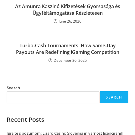
Az Amunra Kaszinó Kifizetések Gyorsasága és
Ügyféltámogatása Részletesen
June 26, 2026
Turbo‑Cash Tournaments: How Same‑Day
Payouts Are Redefining iGaming Competition
December 30, 2025
Search
SEARCH
Recent Posts
Igrajte s pogumom: Lizaro Casino Slovenija in varnost licenciranih