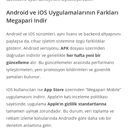
Android ve iOS Uygulamalarının Farkları
Megapari Indir
Android ve iOS sürümleri, aynı lisans ve backend altyapısını
paylaşsa da, cihaz işletim sistemine özgü farklılıklar
gösterir. Android versiyonu,
APK
dosyası üzerinden
doğrudan indirilir ve genellikle
her hafta yeni bir
güncelleme
alır. Bu güncellemeler arasında performans
iyileştirmeleri, yeni promosyon bildirimleri ve güvenlik
yamaları bulunur.
iOS kullanıcıları ise
App Store
üzerinden “Megapari Mobile”
uygulamasını indirir. Apple’ın katı inceleme politikası
sayesinde, uygulama
Apple’ın gizlilik standartlarına
tamamen uymak zorundadır. Bu durum, veri toplama ve
reklam izleme konularında Android’e göre daha sıkı bir
denetim anlamına gelir.