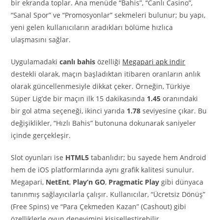
bir ekranda toplar. Ana menüde “Bahis”, “Canlı Casino”,
“Sanal Spor” ve “Promosyonlar” sekmeleri bulunur; bu yapı,
yeni gelen kullanıcıların aradıkları bölüme hızlıca
ulaşmasını sağlar.
Uygulamadaki
canlı bahis
özelliği
Megapari apk indir
destekli olarak, maçın başladıktan itibaren oranların anlık
olarak güncellenmesiyle dikkat çeker. Örneğin, Türkiye
Süper Lig’de bir maçın ilk 15 dakikasında
1.45
oranındaki
bir gol atma seçeneği, ikinci yarıda
1.78
seviyesine çıkar. Bu
değişiklikler, “Hızlı Bahis” butonuna dokunarak saniyeler
içinde gerçekleşir.
Slot oyunları ise
HTML5
tabanlıdır; bu sayede hem Android
hem de iOS platformlarında aynı grafik kalitesi sunulur.
Megapari,
NetEnt
,
Play’n GO
,
Pragmatic Play
gibi dünyaca
tanınmış sağlayıcılarla çalışır. Kullanıcılar, “Ücretsiz Dönüş”
(Free Spins) ve “Para Çekmeden Kazan” (Cashout) gibi
özelliklerle oyun deneyimini kişiselleştirebilir.