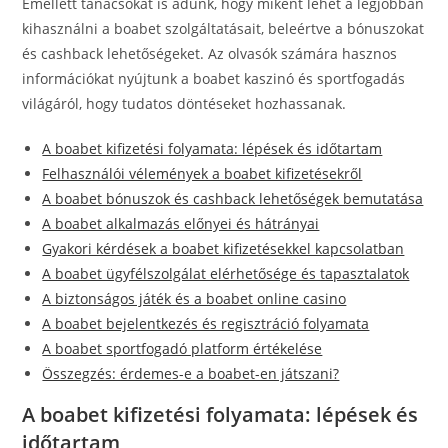
Emellett tanácsokat is adunk, hogy miként lehet a legjobban
kihasználni a boabet szolgáltatásait, beleértve a bónuszokat
és cashback lehetőségeket. Az olvasók számára hasznos
információkat nyújtunk a boabet kaszinó és sportfogadás
világáról, hogy tudatos döntéseket hozhassanak.
A boabet kifizetési folyamata: lépések és időtartam
Felhasználói vélemények a boabet kifizetésekről
A boabet bónuszok és cashback lehetőségek bemutatása
A boabet alkalmazás előnyei és hátrányai
Gyakori kérdések a boabet kifizetésekkel kapcsolatban
A boabet ügyfélszolgálat elérhetősége és tapasztalatok
A biztonságos játék és a boabet online casino
A boabet bejelentkezés és regisztráció folyamata
A boabet sportfogadó platform értékelése
Összegzés: érdemes-e a boabet-en játszani?
A boabet kifizetési folyamata: lépések és
időtartam