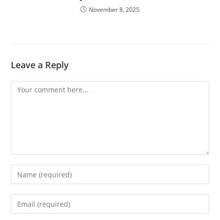
November 8, 2025
Leave a Reply