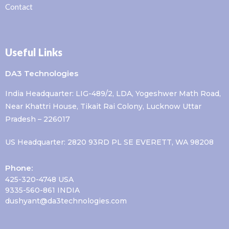
Contact
Useful Links
DA3 Technologies
India Headquarter: LIG-489/2, LDA, Yogeshwer Math Road,
Near Khattri House, Tikait Rai Colony, Lucknow Uttar
Pradesh – 226017
US Headquarter: 2820 93RD PL SE EVERETT, WA 98208
Phone:
425-320-4748 USA
9335-560-861 INDIA
dushyant@da3technologies.com