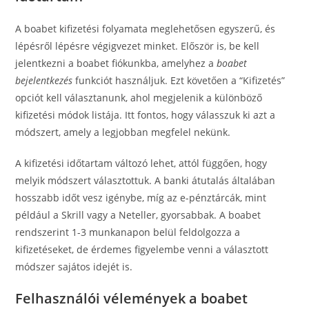
A boabet kifizetési folyamata meglehetősen egyszerű, és
lépésről lépésre végigvezet minket. Először is, be kell
jelentkezni a boabet fiókunkba, amelyhez a
boabet
bejelentkezés
funkciót használjuk. Ezt követően a “Kifizetés”
opciót kell választanunk, ahol megjelenik a különböző
kifizetési módok listája. Itt fontos, hogy válasszuk ki azt a
módszert, amely a legjobban megfelel nekünk.
A kifizetési időtartam változó lehet, attól függően, hogy
melyik módszert választottuk. A banki átutalás általában
hosszabb időt vesz igénybe, míg az e-pénztárcák, mint
például a Skrill vagy a Neteller, gyorsabbak. A boabet
rendszerint 1-3 munkanapon belül feldolgozza a
kifizetéseket, de érdemes figyelembe venni a választott
módszer sajátos idejét is.
Felhasználói vélemények a boabet