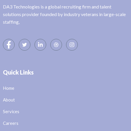
DA3 Technologies is a global recruiting firm and talent
solutions provider founded by industry veterans in large-scale
staffing,
Quick Links
Home
About
Services
Careers