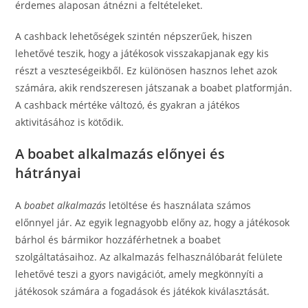
érdemes alaposan átnézni a feltételeket.
A cashback lehetőségek szintén népszerűek, hiszen
lehetővé teszik, hogy a játékosok visszakapjanak egy kis
részt a veszteségeikből. Ez különösen hasznos lehet azok
számára, akik rendszeresen játszanak a boabet platformján.
A cashback mértéke változó, és gyakran a játékos
aktivitásához is kötődik.
A boabet alkalmazás előnyei és
hátrányai
A
boabet alkalmazás
letöltése és használata számos
előnnyel jár. Az egyik legnagyobb előny az, hogy a játékosok
bárhol és bármikor hozzáférhetnek a boabet
szolgáltatásaihoz. Az alkalmazás felhasználóbarát felülete
lehetővé teszi a gyors navigációt, amely megkönnyíti a
játékosok számára a fogadások és játékok kiválasztását.