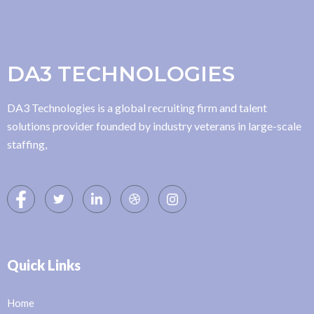
DA3 TECHNOLOGIES
DA3 Technologies is a global recruiting firm and talent
solutions provider founded by industry veterans in large-scale
staffing,
Quick Links
Home