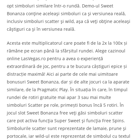
opt simboluri similare într-o rundă. Demo-ul Sweet
Bonanza conţine aceleaşi simboluri ca şi versiunea reală,
inclusiv simboluri scatter şi wild, aşa că veţi obţine aceleaşi
câştiguri ca şi în versiunea reală.
Acesta este multiplicatorul care poate fi de la 2x la 100x și
rămâne pe ecran până la sfârșitul rundei. Alege cazinoul
online LasVegas.ro pentru a avea o experiență
extraordinară de joc, pentru a te bucura câștiguri epice și
distracție maximă! Aici ai parte de cele mai uimitoare
bonusuri Sweet Bonanza, dar și de alte jocuri ca la aparate
similare, de la Pragmatic Play. În situația în care, în timpul
rundei de rotiri gratuite mai apar 3 sau mai multe
simboluri Scatter pe role, primești bonus încă 5 rotiri. În
jocul slot Sweet Bonanza free veţi găsi simboluri scatter
care pot activa funcţia Super Sweet şi funcţia Free Spins.
Simbolurile scatter sunt reprezentate de lamaie, prune şi
portocale, iar wild-ul este reprezentat de simbolul cu textul