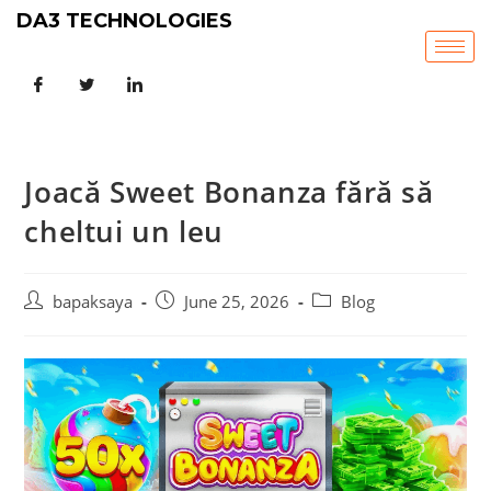
DA3 TECHNOLOGIES
Joacă Sweet Bonanza fără să
cheltui un leu
bapaksaya
June 25, 2026
Blog