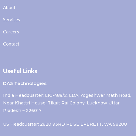
About
Services
Careers
Contact
Useful Links
DA3 Technologies
India Headquarter: LIG-489/2, LDA, Yogeshwer Math Road,
Near Khattri House, Tikait Rai Colony, Lucknow Uttar
Pradesh – 226017
US Headquarter: 2820 93RD PL SE EVERETT, WA 98208