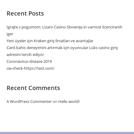
Recent Posts
Igrajte s pogumom: Lizaro Casino Slovenija in varnost licenciranih
iger
Yeni üyeler için Kraken giriş fırsatları ve avantajlar
Canlı bahis deneyimini artırmak için oyuncular Lüks casino giriş
adresini tercih ediyor
Coronavirus disease 2019
cw-check-https://test.com/
Recent Comments
A WordPress Commenter
on
Hello world!