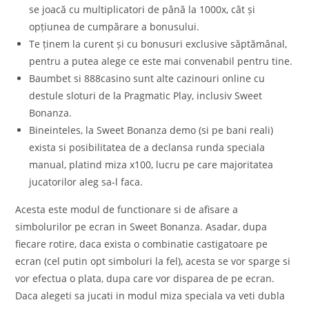
se joacă cu multiplicatori de până la 1000x, cât și
opțiunea de cumpărare a bonusului.
Te ținem la curent și cu bonusuri exclusive săptămânal,
pentru a putea alege ce este mai convenabil pentru tine.
Baumbet si 888casino sunt alte cazinouri online cu
destule sloturi de la Pragmatic Play, inclusiv Sweet
Bonanza.
Bineinteles, la Sweet Bonanza demo (si pe bani reali)
exista si posibilitatea de a declansa runda speciala
manual, platind miza x100, lucru pe care majoritatea
jucatorilor aleg sa-l faca.
Acesta este modul de functionare si de afisare a
simbolurilor pe ecran in Sweet Bonanza. Asadar, dupa
fiecare rotire, daca exista o combinatie castigatoare pe
ecran (cel putin opt simboluri la fel), acesta se vor sparge si
vor efectua o plata, dupa care vor disparea de pe ecran.
Daca alegeti sa jucati in modul miza speciala va veti dubla