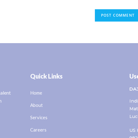
Quick Links
Use
DA3
talent
Home
n
Ind
About
Mat
Luc
Services
Careers
US 
982