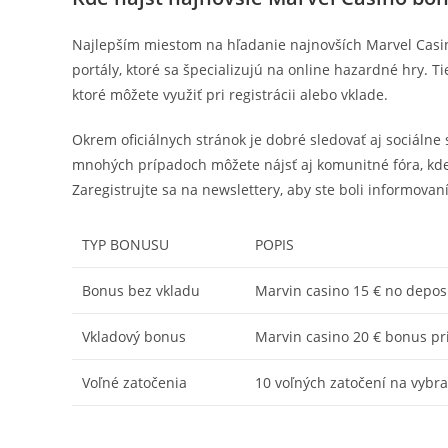
Najlepším miestom na hľadanie najnovších Marvel Casin
portály, ktoré sa špecializujú na online hazardné hry. 
ktoré môžete využiť pri registrácii alebo vklade.
Okrem oficiálnych stránok je dobré sledovať aj sociálne 
mnohých prípadoch môžete nájsť aj komunitné fóra, kde h
Zaregistrujte sa na newslettery, aby ste boli informovan
TYP BONUSU
POPIS
Bonus bez vkladu
Marvin casino 15 € no depos
Vkladový bonus
Marvin casino 20 € bonus pr
Voľné zatočenia
10 voľných zatočení na vybr