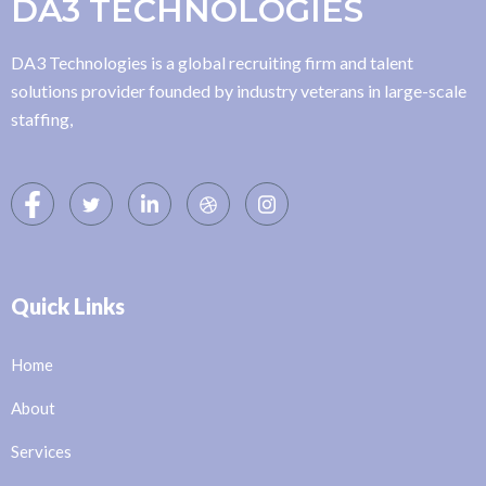
DA3 TECHNOLOGIES
DA3 Technologies is a global recruiting firm and talent
solutions provider founded by industry veterans in large-scale
staffing,
Quick Links
Home
About
Services