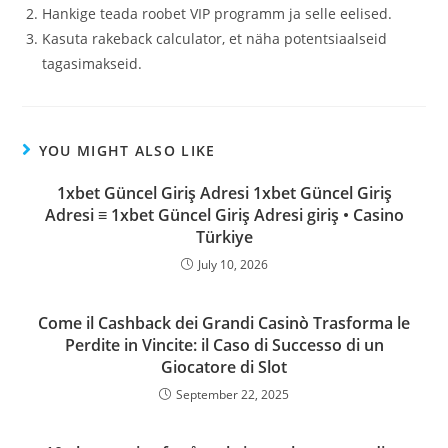
Hankige teada roobet VIP programm ja selle eelised.
Kasuta rakeback calculator, et näha potentsiaalseid
tagasimakseid.
YOU MIGHT ALSO LIKE
1xbet Güncel Giriş Adresi 1xbet Güncel Giriş
Adresi ≡ 1xbet Güncel Giriş Adresi giriş • Casino
Türkiye
July 10, 2026
Come il Cashback dei Grandi Casinò Trasforma le
Perdite in Vincite: il Caso di Successo di un
Giocatore di Slot
September 22, 2025