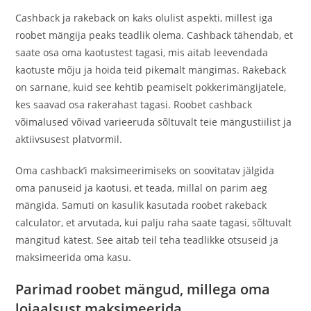
Cashback ja rakeback on kaks olulist aspekti, millest iga
roobet mängija peaks teadlik olema. Cashback tähendab, et
saate osa oma kaotustest tagasi, mis aitab leevendada
kaotuste mõju ja hoida teid pikemalt mängimas. Rakeback
on sarnane, kuid see kehtib peamiselt pokkerimängijatele,
kes saavad osa rakerahast tagasi. Roobet cashback
võimalused võivad varieeruda sõltuvalt teie mängustiilist ja
aktiivsusest platvormil.
Oma cashback’i maksimeerimiseks on soovitatav jälgida
oma panuseid ja kaotusi, et teada, millal on parim aeg
mängida. Samuti on kasulik kasutada roobet rakeback
calculator, et arvutada, kui palju raha saate tagasi, sõltuvalt
mängitud kätest. See aitab teil teha teadlikke otsuseid ja
maksimeerida oma kasu.
Parimad roobet mängud, millega oma
lojaalsust maksimeerida