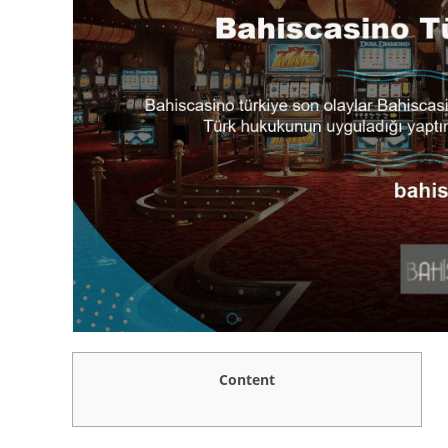
Content