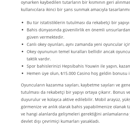
oynarken kaybedilen tutarların bir kısmının geri alınmasın
kullanıcılara ikinci bir şans sunmak amacıyla tasarlanmış
Bu tür istatistiklerin tutulması da rekabetçi bir yapıyı
Bahis dünyasında güvenilirlik en önemli unsurlardan b
güven vermektedir.
Canlı okey oyunları, aynı zamanda yeni oyuncular içi
Okey oyununun temel kuralları bellidir ancak oyuncula
taktik vardır.
Spor bahislerinizi Hepsibahis Youwin ile yapın, kazan
Hemen üye olun, ₺15.000 Casino hoş geldin bonusu il
Oyuncuların kazanma sayıları, kaybetme sayıları ve genel
tutulması da rekabetçi bir yapıyı ortaya çıkarır. Bonus v
duyurulur ve kolayca aktive edilebilir. Mobil arayüz, y
görmenize ve anlık olarak bahis yapabilmenize olanak tanı
ve hangi alanlarda gelişmeleri gerektiğini anlamalarına
devlet dışı çevrimiçi kumarları yasakladı.