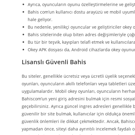
Ayrıca, oyuncuların oyunu özelleştirmelerine ve geliş
Bahis com’un kullanıcı dostu arayüzü ve mobil uyum
hale geliyor.
Bu nedenle, yenilikçi oyuncular ve geliştiriciler okey
Bahis sitelerinde olup biten adres değişimleriyle çoğu
Bu tür bir teşvik, kayıpları telafi etmek ve kullanıcıl
Okey APK dosyası da, Android cihazlarda okey oyunun
Lisanslı Güvenli Bahis
Bu siteler, genellikle ücretsiz veya ücretli üyelik seçen
oyunları, oyuncuların akıllı telefonları veya tabletleri
uygulamalardır. Mobil okey oyunları, oyuncuların herha
Bahiscom’un yeni giriş adresini bulmak için resmi sosyal
geçebilirsiniz. Ayrıca güncel ingres adresleri genellikl
güvenilir bir site bulmak, kullanıcılar için oldukça ön
güvenlik önlemleri ile dikkat çekmektedir. Ancak, Bahisc
yapmadan önce, siteyi daha ayrıntılı incelemek faydalı ol