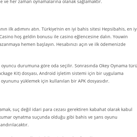
de ve her zaman oynamalarına olanak sağlamaktır.
n ilk adımını atın. Türkiye’nin en iyi bahis sitesi Hepsibahis, en iy
 Casino hoş geldin bonusu ile casino eğlencesine dalın. Youwin
le kazanmaya hemen başlayın. Hesabınızı açın ve ilk ödemenizde
 da oyuncu durumuna göre oda seçilir. Sonrasında Okey Oynama türü
Package Kit) dosyası, Android işletim sistemi için bir uygulama
 oyununu yüklemek için kullanılan bir APK dosyasıdır.
mak, suç değil idari para cezası gerektiren kabahat olarak kabul
 kumar oynatma suçunda olduğu gibi bahis ve şans oyunu
ndırılacaktır.