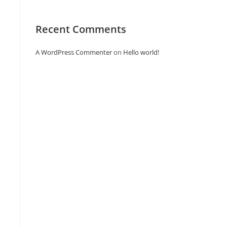
Recent Comments
A WordPress Commenter
on
Hello world!