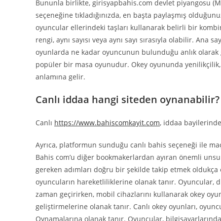
Bununla birlikte, girisyapbahis.com devlet piyangosu (Mi
seçeneğine tıkladığınızda, en başta paylaşmış olduğunu
oyuncular ellerindeki taşları kullanarak belirli bir komb
rengi, aynı sayısı veya aynı sayı sırasıyla olabilir. An
oyunlarda ne kadar oyuncunun bulunduğu anlık olarak g
popüler bir masa oyunudur. Okey oyununda yenilikçilik, o
anlamına gelir.
Canlı iddaa hangi siteden oynanabilir?
Canlı
https://www.bahiscomkayit.com
, iddaa bayilerind
Ayrıca, platformun sunduğu canlı bahis seçeneği ile m
Bahis com’u diğer bookmakerlardan ayıran önemli unsur
gereken adımları doğru bir şekilde takip etmek oldukça ö
oyuncuların hareketliliklerine olanak tanır. Oyuncular, 
zaman geçirirken, mobil cihazlarını kullanarak okey oyun
geliştirmelerine olanak tanır. Canlı okey oyunları, oyu
Oynamalarına olanak tanır. Oyuncular, bilgisayarlarınd