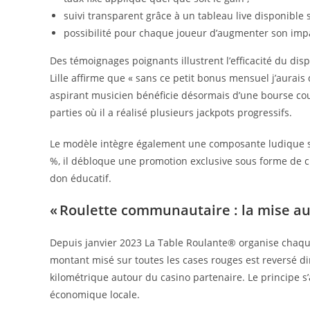
suivi transparent grâce à un tableau live disponible s
possibilité pour chaque joueur d’augmenter son imp
Des témoignages poignants illustrent l’efficacité du disp
Lille affirme que « sans ce petit bonus mensuel j’aura
aspirant musicien bénéficie désormais d’une bourse co
parties où il a réalisé plusieurs jackpots progressifs.
Le modèle intègre également une composante ludique su
%, il débloque une promotion exclusive sous forme de c
don éducatif.
« Roulette communautaire : la mise au 
Depuis janvier 2023 La Table Roulante® organise chaq
montant misé sur toutes les cases rouges est reversé
kilométrique autour du casino partenaire. Le principe s
économique locale.