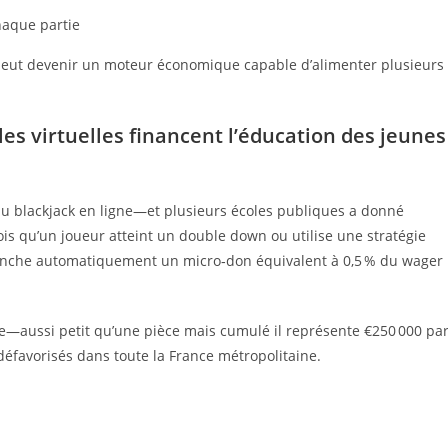
haque partie
eut devenir un moteur économique capable d’alimenter plusieurs
les virtuelles financent l’éducation des jeunes
u blackjack en ligne—et plusieurs écoles publiques a donné
s qu’un joueur atteint un double down ou utilise une stratégie
déclenche automatiquement un micro‑don équivalent à 0,5 % du wager
—aussi petit qu’une pièce mais cumulé il représente €250 000 pa
défavorisés dans toute la France métropolitaine.