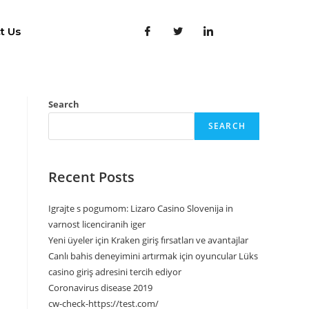
t Us
é
Search
SEARCH
Recent Posts
Igrajte s pogumom: Lizaro Casino Slovenija in
varnost licenciranih iger
,
Yeni üyeler için Kraken giriş fırsatları ve avantajlar
Canlı bahis deneyimini artırmak için oyuncular Lüks
casino giriş adresini tercih ediyor
Coronavirus disease 2019
cw-check-https://test.com/