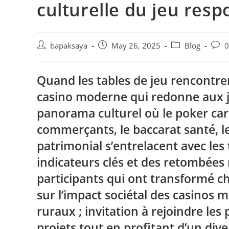
culturelle du jeu resp
bapaksaya
May 26, 2025
Blog
0
Quand les tables de jeu rencontrent
casino moderne qui redonne aux 
panorama culturel où le poker carit
commerçants, le baccarat santé, le
patrimonial s’entrelacent avec les 
indicateurs clés et des retombées
participants qui ont transformé c
sur l’impact sociétal des casinos 
ruraux ; invitation à rejoindre le
projets tout en profitant d’un div