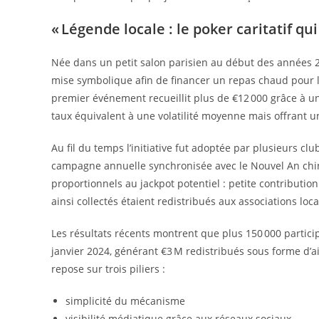
« Légende locale : le poker caritatif q
Née dans un petit salon parisien au début des années 200
mise symbolique afin de financer un repas chaud pour 
premier événement recueillit plus de €12 000 grâce à 
taux équivalent à une volatilité moyenne mais offrant u
Au fil du temps l’initiative fut adoptée par plusieurs clu
campagne annuelle synchronisée avec le Nouvel An chin
proportionnels au jackpot potentiel : petite contributio
ainsi collectés étaient redistribués aux associations l
Les résultats récents montrent que plus 150 000 parti
janvier 2024, générant €3 M redistribués sous forme d’ai
repose sur trois piliers :
simplicité du mécanisme
visibilité médiatique grâce aux réseaux sociaux