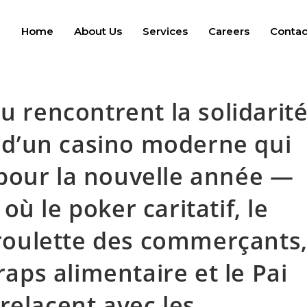
Home
About Us
Services
Careers
Contac
u rencontrent la solidarit
s d’un casino moderne qui
pour la nouvelle année —
ù le poker caritatif, le
a roulette des commerçants
raps alimentaire et le Pai
relacent avec les