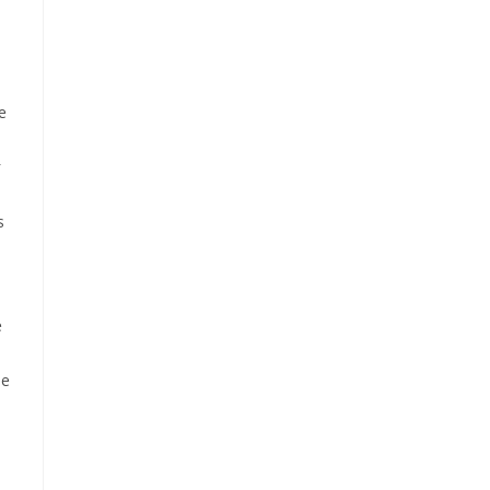
e
r
s
e
ue