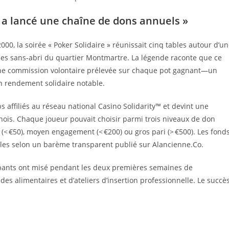
ui a lancé une chaîne de dons annuels »
0, la soirée « Poker Solidaire » réunissait cinq tables autour d’u
les sans‑abri du quartier Montmartre. La légende raconte que ce
une commission volontaire prélevée sur chaque pot gagnant—un
n rendement solidaire notable.
bs affiliés au réseau national Casino Solidarity™ et devint une
ois. Chaque joueur pouvait choisir parmi trois niveaux de don
n (< €50), moyen engagement (< €200) ou gros pari (> €500). Les fond
ocales selon un barème transparent publié sur Alancienne.Co.
cipants ont misé pendant les deux premières semaines de
des alimentaires et d’ateliers d’insertion professionnelle. Le succè