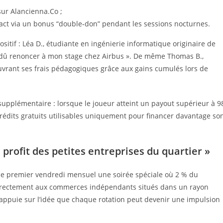
ur Alancien​na.Co ;
act via un bonus “double‑don” pendant les sessions nocturnes.
ositif : Léa D., étudiante en ingénierie informatique originaire de
is dû renoncer à mon stage chez Airbus ». De même Thomas B.,
uvrant ses frais pédagogiques grâce aux gains cumulés lors de
pplémentaire : lorsque le joueur atteint un payout supérieur à 9
rédits gratuits utilisables uniquement pour financer davantage so
profit des petites entreprises du quartier »
ue premier vendredi mensuel une soirée spéciale où 2 % du
 directement aux commerces indépendants situés dans un rayon
’appuie sur l’idée que chaque rotation peut devenir une impulsion