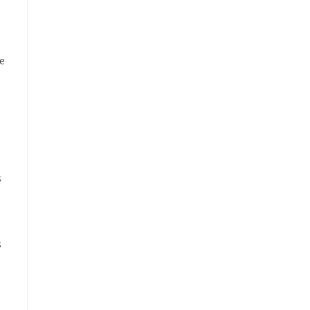
ne
s
s