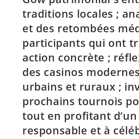
traditions locales ; an
et des retombées méd
participants qui ont 
action concrète ; réfle
des casinos modernes 
urbains et ruraux ; inv
prochains tournois po
tout en profitant d’u
responsable et à célé