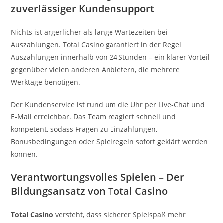
zuverlässiger Kundensupport
Nichts ist ärgerlicher als lange Wartezeiten bei
Auszahlungen. Total Casino garantiert in der Regel
Auszahlungen innerhalb von 24 Stunden – ein klarer Vorteil
gegenüber vielen anderen Anbietern, die mehrere
Werktage benötigen.
Der Kundenservice ist rund um die Uhr per Live‑Chat und
E‑Mail erreichbar. Das Team reagiert schnell und
kompetent, sodass Fragen zu Einzahlungen,
Bonusbedingungen oder Spielregeln sofort geklärt werden
können.
Verantwortungsvolles Spielen – Der
Bildungsansatz von Total Casino
Total Casino
versteht, dass sicherer Spielspaß mehr