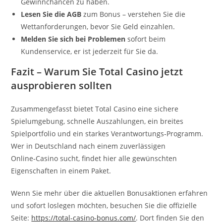
Gewinnchancen zu haben.
Lesen Sie die AGB
zum Bonus – verstehen Sie die
Wettanforderungen, bevor Sie Geld einzahlen.
Melden Sie sich bei Problemen
sofort beim
Kundenservice, er ist jederzeit für Sie da.
Fazit – Warum Sie Total Casino jetzt
ausprobieren sollten
Zusammengefasst bietet Total Casino eine sichere
Spielumgebung, schnelle Auszahlungen, ein breites
Spielportfolio und ein starkes Verantwortungs‑Programm.
Wer in Deutschland nach einem zuverlässigen
Online‑Casino sucht, findet hier alle gewünschten
Eigenschaften in einem Paket.
Wenn Sie mehr über die aktuellen Bonusaktionen erfahren
und sofort loslegen möchten, besuchen Sie die offizielle
Seite:
https://total-casino-bonus.com/
. Dort finden Sie den