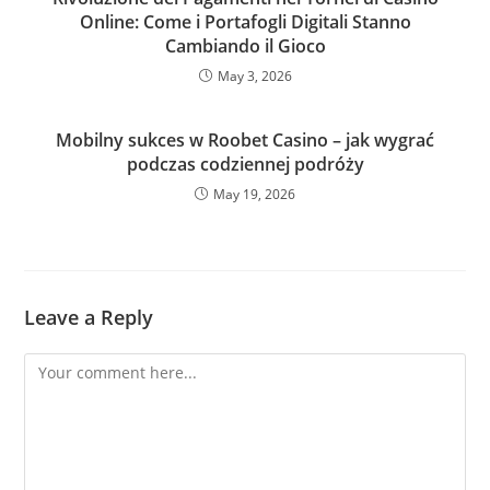
Online: Come i Portafogli Digitali Stanno
Cambiando il Gioco
May 3, 2026
Mobilny sukces w Roobet Casino – jak wygrać
podczas codziennej podróży
May 19, 2026
Leave a Reply