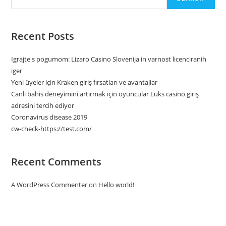
Recent Posts
Igrajte s pogumom: Lizaro Casino Slovenija in varnost licenciranih
iger
Yeni üyeler için Kraken giriş fırsatları ve avantajlar
Canlı bahis deneyimini artırmak için oyuncular Lüks casino giriş
adresini tercih ediyor
Coronavirus disease 2019
cw-check-https://test.com/
Recent Comments
A WordPress Commenter
on
Hello world!