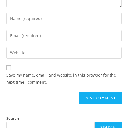
Save my name, email, and website in this browser for the
next time I comment.
Search
SEARCH