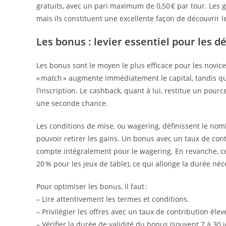
gratuits, avec un pari maximum de 0,50 € par tour. Les 
mais ils constituent une excellente façon de découvrir 
Les bonus : levier essentiel pour les d
Les bonus sont le moyen le plus efficace pour les novic
« match » augmente immédiatement le capital, tandis q
l’inscription. Le cashback, quant à lui, restitue un pou
une seconde chance.
Les conditions de mise, ou wagering, définissent le nom
pouvoir retirer les gains. Un bonus avec un taux de con
compte intégralement pour le wagering. En revanche, cer
20 % pour les jeux de table), ce qui allonge la durée né
Pour optimiser les bonus, il faut :
– Lire attentivement les termes et conditions.
– Privilégier les offres avec un taux de contribution élev
– Vérifier la durée de validité du bonus (souvent 7 à 30 j