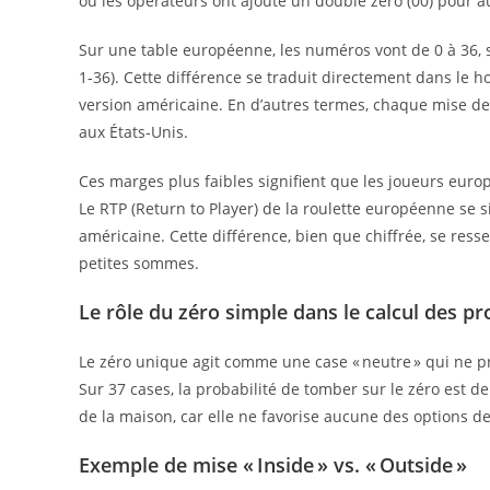
où les opérateurs ont ajouté un double zéro (00) pour 
Sur une table européenne, les numéros vont de 0 à 36, s
1‑36). Cette différence se traduit directement dans le h
version américaine. En d’autres termes, chaque mise de
aux États‑Unis.
Ces marges plus faibles signifient que les joueurs eur
Le RTP (Return to Player) de la roulette européenne se 
américaine. Cette différence, bien que chiffrée, se res
petites sommes.
Le rôle du zéro simple dans le calcul des pr
Le zéro unique agit comme une case « neutre » qui ne pro
Sur 37 cases, la probabilité de tomber sur le zéro est de 
de la maison, car elle ne favorise aucune des options de
Exemple de mise « Inside » vs. « Outside »