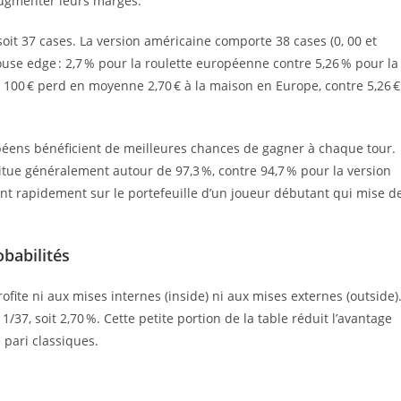
augmenter leurs marges.
oit 37 cases. La version américaine comporte 38 cases (0, 00 et
ouse edge : 2,7 % pour la roulette européenne contre 5,26 % pour la
 100 € perd en moyenne 2,70 € à la maison en Europe, contre 5,26 €
opéens bénéficient de meilleures chances de gagner à chaque tour.
situe généralement autour de 97,3 %, contre 94,7 % pour la version
sent rapidement sur le portefeuille d’un joueur débutant qui mise d
obabilités
fite ni aux mises internes (inside) ni aux mises externes (outside)
1/37, soit 2,70 %. Cette petite portion de la table réduit l’avantage
 pari classiques.