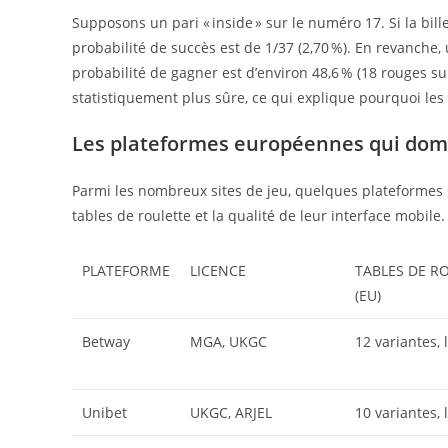
Supposons un pari « inside » sur le numéro 17. Si la bille s
probabilité de succès est de 1/37 (2,70 %). En revanche, 
probabilité de gagner est d’environ 48,6 % (18 rouges su
statistiquement plus sûre, ce qui explique pourquoi les d
Les plateformes européennes qui dom
Parmi les nombreux sites de jeu, quelques plateformes s
tables de roulette et la qualité de leur interface mobile
PLATEFORME
LICENCE
TABLES DE R
(EU)
Betway
MGA, UKGC
12 variantes, 
Unibet
UKGC, ARJEL
10 variantes, 