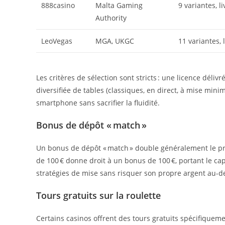
888casino
Malta Gaming
9 variantes, li
Authority
LeoVegas
MGA, UKGC
11 variantes, 
Les critères de sélection sont stricts : une licence déli
diversifiée de tables (classiques, en direct, à mise mi
smartphone sans sacrifier la fluidité.
Bonus de dépôt « match »
Un bonus de dépôt « match » double généralement le pr
de 100 € donne droit à un bonus de 100 €, portant le cap
stratégies de mise sans risquer son propre argent au-del
Tours gratuits sur la roulette
Certains casinos offrent des tours gratuits spécifiqueme