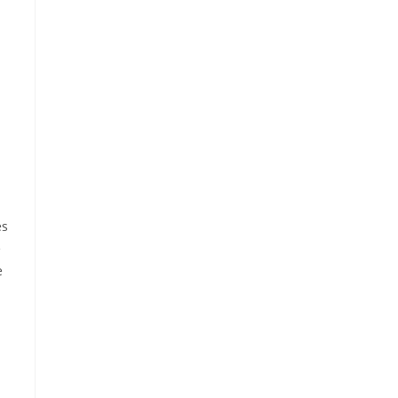
es
e
e