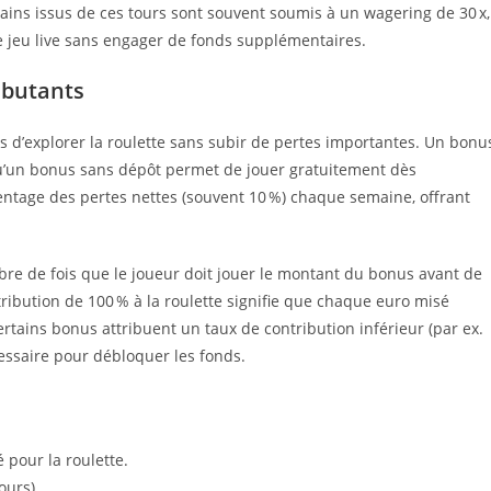
gains issus de ces tours sont souvent soumis à un wagering de 30 x,
le jeu live sans engager de fonds supplémentaires.
ébutants
es d’explorer la roulette sans subir de pertes importantes. Un bonu
u’un bonus sans dépôt permet de jouer gratuitement dès
rcentage des pertes nettes (souvent 10 %) chaque semaine, offrant
bre de fois que le joueur doit jouer le montant du bonus avant de
tribution de 100 % à la roulette signifie que chaque euro misé
tains bonus attribuent un taux de contribution inférieur (par ex.
cessaire pour débloquer les fonds.
é pour la roulette.
ours).