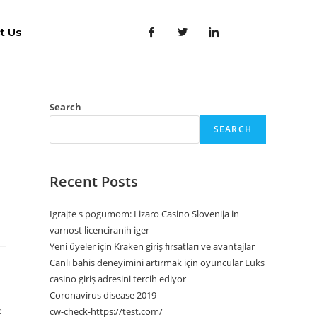
t Us
Search
SEARCH
e
Recent Posts
Igrajte s pogumom: Lizaro Casino Slovenija in
varnost licenciranih iger
Yeni üyeler için Kraken giriş fırsatları ve avantajlar
Canlı bahis deneyimini artırmak için oyuncular Lüks
casino giriş adresini tercih ediyor
Coronavirus disease 2019
e
cw-check-https://test.com/