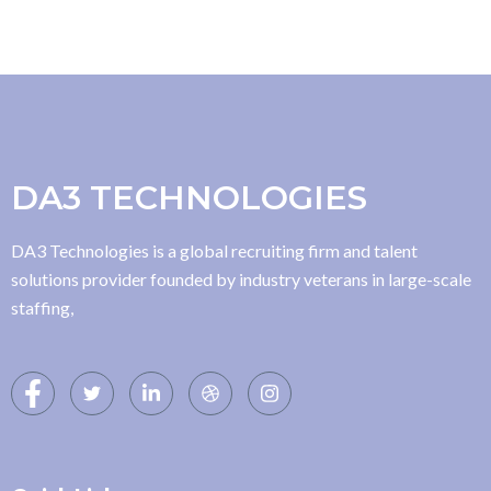
DA3 TECHNOLOGIES
DA3 Technologies is a global recruiting firm and talent
solutions provider founded by industry veterans in large-scale
staffing,