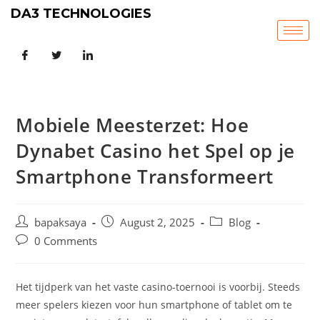
DA3 TECHNOLOGIES
Mobiele Meesterzet: Hoe
Dynabet Casino het Spel op je
Smartphone Transformeert
bapaksaya
August 2, 2025
Blog
0 Comments
Het tijdperk van het vaste casino‑toernooi is voorbij. Steeds
meer spelers kiezen voor hun smartphone of tablet om te