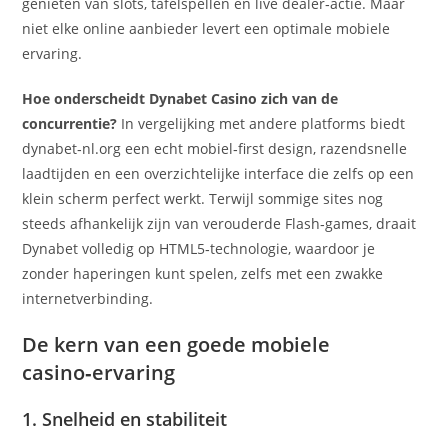
genieten van slots, tafelspellen en live dealer‑actie. Maar
niet elke online aanbieder levert een optimale mobiele
ervaring.
Hoe onderscheidt Dynabet Casino zich van de
concurrentie?
In vergelijking met andere platforms biedt
dynabet‑nl.org een echt mobiel‑first design, razendsnelle
laadtijden en een overzichtelijke interface die zelfs op een
klein scherm perfect werkt. Terwijl sommige sites nog
steeds afhankelijk zijn van verouderde Flash‑games, draait
Dynabet volledig op HTML5‑technologie, waardoor je
zonder haperingen kunt spelen, zelfs met een zwakke
internetverbinding.
De kern van een goede mobiele
casino‑ervaring
1. Snelheid en stabiliteit