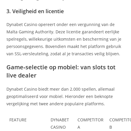
3. Veiligheid en licentie
Dynabet Casino opereert onder een vergunning van de
Malta Gaming Authority. Deze licentie garandeert eerlijke
spelregels, willekeurige uitkomsten en bescherming van je
persoonsgegevens. Bovendien maakt het platform gebruik
van SSL‑versleuteling, zodat al je transacties veilig blijven.
Game‑selectie op mobiel: van slots tot
live dealer
Dynabet Casino biedt meer dan 2.000 spellen, allemaal
geoptimaliseerd voor mobiel. Hieronder een beknopte
vergelijking met twee andere populaire platforms.
FEATURE
DYNABET
COMPETITOR
COMPETIT
CASINO
A
B