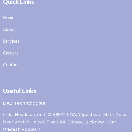
Quick Links
Home
About
Services
Careers
Contact
Useful Links
DA3 Technologies
India Headquarter: LIG-489/2, LDA, Yogeshwer Math Road,
Near Khattri House, Tikait Rai Colony, Lucknow Uttar
Pradesh – 226017