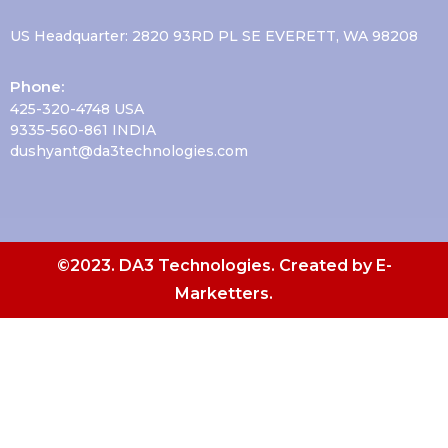
US Headquarter: 2820 93RD PL SE EVERETT, WA 98208
Phone:
425-320-4748 USA
9335-560-861 INDIA
dushyant@da3technologies.com
©2023. DA3 Technologies.
Created by E-
Marketters.