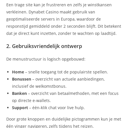
Een trage site kan je frustreren en zelfs je winstkansen
verkleinen. Dynabet Casino maakt gebruik van
geoptimaliseerde servers in Europa, waardoor de
responstijd gemiddeld onder 2 seconden blijft. Dit betekent
dat je direct kunt inzetten, zonder te wachten op laadtijd.
2. Gebruiksvriendelijk ontwerp
De menustructuur is logisch opgebouwd:
Home
– snelle toegang tot de populairste spellen.
Bonussen
– overzicht van actuele aanbiedingen,
inclusief de welkomstbonus.
Banken
– overzicht van betaalmethoden, met een focus
op directe e‑wallets.
Support
– één‑klik chat voor live hulp.
Door grote knoppen en duidelijke pictogrammen kun je met
één vinger navigeren, zelfs tijdens het reizen.