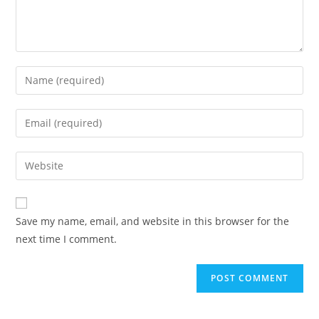
Save my name, email, and website in this browser for the
next time I comment.