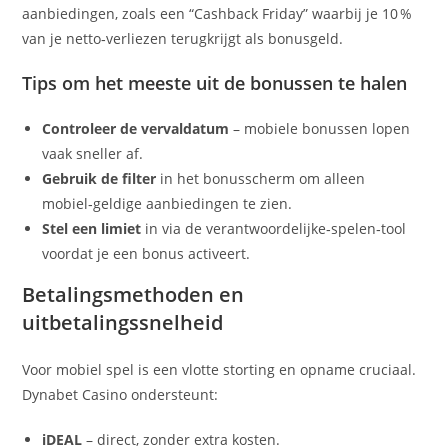
aanbiedingen, zoals een “Cashback Friday” waarbij je 10 %
van je netto‑verliezen terugkrijgt als bonusgeld.
Tips om het meeste uit de bonussen te halen
Controleer de vervaldatum
– mobiele bonussen lopen
vaak sneller af.
Gebruik de filter
in het bonusscherm om alleen
mobiel‑geldige aanbiedingen te zien.
Stel een limiet
in via de verantwoordelijke‑spelen‑tool
voordat je een bonus activeert.
Betalingsmethoden en
uitbetalingssnelheid
Voor mobiel spel is een vlotte storting en opname cruciaal.
Dynabet Casino ondersteunt:
iDEAL
– direct, zonder extra kosten.