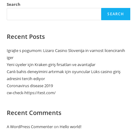
Search
SEARCH
Recent Posts
Igrajte s pogumom: Lizaro Casino Slovenija in varnost licenciranih
iger
Yeni üyeler için Kraken giriş fırsatları ve avantajlar
Canlı bahis deneyimini artırmak için oyuncular Lüks casino giriş
adresini tercih ediyor
Coronavirus disease 2019
cw-check-https://test.com/
Recent Comments
A WordPress Commenter
on
Hello world!