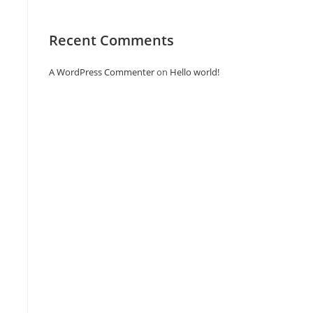
Recent Comments
A WordPress Commenter
on
Hello world!