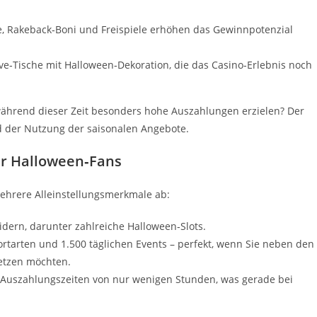
e, Rakeback‑Boni und Freispiele erhöhen das Gewinnpotenzial
ive‑Tische mit Halloween‑Dekoration, die das Casino‑Erlebnis noch
während dieser Zeit besonders hohe Auszahlungen erzielen? Der
und der Nutzung der saisonalen Angebote.
für Halloween‑Fans
ehrere Alleinstellungsmerkmale ab:
idern, darunter zahlreiche Halloween‑Slots.
rtarten und 1.500 täglichen Events – perfekt, wenn Sie neben den
setzen möchten.
n Auszahlungszeiten von nur wenigen Stunden, was gerade bei