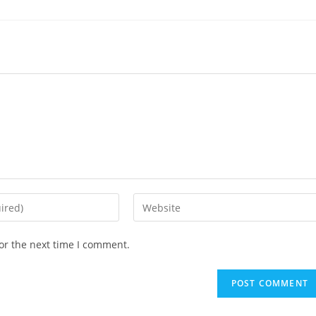
or the next time I comment.