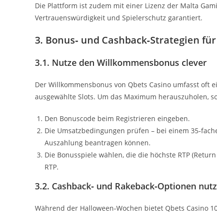
Die Plattform ist zudem mit einer Lizenz der Malta Gam
Vertrauenswürdigkeit und Spielerschutz garantiert.
3. Bonus‑ und Cashback‑Strategien fü
3.1. Nutze den Willkommensbonus clever
Der Willkommensbonus von Qbets Casino umfasst oft ein
ausgewählte Slots. Um das Maximum herauszuholen, sol
Den Bonuscode beim Registrieren eingeben.
Die Umsatzbedingungen prüfen – bei einem 35‑fachen
Auszahlung beantragen können.
Die Bonusspiele wählen, die die höchste RTP (Return 
RTP.
3.2. Cashback‑ und Rakeback‑Optionen nut
Während der Halloween‑Wochen bietet Qbets Casino 10 