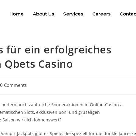
Home
About Us
Services
Careers
Contac
 für ein erfolgreiches
m Qbets Casino
0 Comments
 sondern auch zahlreiche Sonderaktionen in Online‑Casinos.
ematischen Slots, exklusiven Boni und gruseligen
 Saison wirklich lohnenswert?
mpir‑Jackpots gibt es Spiele, die speziell für die dunkle Jahresze