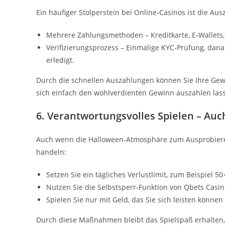
Ein häufiger Stolperstein bei Online‑Casinos ist die Au
Mehrere Zahlungsmethoden – Kreditkarte, E‑Wallet
Verifizierungsprozess – Einmalige KYC‑Prüfung, dan
erledigt.
Durch die schnellen Auszahlungen können Sie Ihre Gew
sich einfach den wohlverdienten Gewinn auszahlen las
6. Verantwortungsvolles Spielen – Au
Auch wenn die Halloween‑Atmosphäre zum Ausprobieren 
handeln:
Setzen Sie ein tägliches Verlustlimit, zum Beispiel 50 
Nutzen Sie die Selbstsperr‑Funktion von Qbets Casi
Spielen Sie nur mit Geld, das Sie sich leisten können 
Durch diese Maßnahmen bleibt das Spielspaß erhalten,