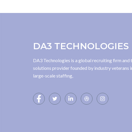
DA3 TECHNOLOGIES
DA3 Technologies is a global recruiting firm and 
solutions provider founded by industry veterans i
large-scale staffing,