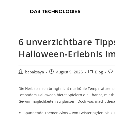
DA3 TECHNOLOGIES
6 unverzichtbare Tipps
Halloween‑Erlebnis i
bapaksaya
August 9, 2025
Blog
Die Herbstsaison bringt nicht nur kühle Temperaturen,
Besonders Halloween bietet Spielern die Chance, mit th
Gewinnmöglichkeiten zu glänzen. Doch was macht diese
Spannende Themen‑Slots – Von Geisterjagden bis zu Va