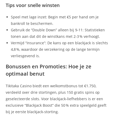
Tips voor snelle winsten
Speel met lage inzet: Begin met €5 per hand om je
bankroll te beschermen.
Gebruik de “Double Down” alleen bij 9‑11: Statistieken
tonen aan dat dit de winstkans met 2‑3 % verhoogt.
Vermijd “Insurance”: De kans op een blackjack is slechts
4,8 %, waardoor de verzekering op de lange termijn
verliesgevend is.
Bonussen en Promoties: Hoe je ze
optimaal benut
Tikitaka Casino biedt een welkomstbonus tot €1.750,
verdeeld over drie stortingen, plus 150 gratis spins op
geselecteerde slots. Voor blackjack‑liefhebbers is er een
exclusieve “Blackjack Boost” die 50 % extra speelgeld geeft
bij je eerste blackjack‑storting.