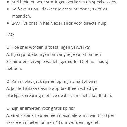
Stel limieten voor stortingen, verliezen en speelsessies.
Self‑exclusion: Blokkeer je account voor 6, 12 of 24
maanden.
24/7 live chat in het Nederlands voor directe hulp.
FAQ
Q: Hoe snel worden uitbetalingen verwerkt?
A: Bij cryptobetalingen ontvang je je winst binnen
30 minuten, terwijl e‑wallets gemiddeld 2‑4 uur nodig
hebben.
Q: Kan ik blackjack spelen op mijn smartphone?
A: Ja, de Tikitaka Casino‑app biedt een volledige
blackjack‑ervaring met live dealers en snelle laadtijden.
Q: Zijn er limieten voor gratis spins?
A: Gratis spins hebben een maximale winst van €100 per
sessie en moeten binnen 48 uur worden ingezet.