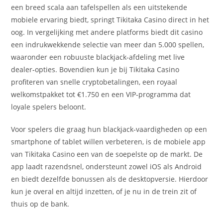
een breed scala aan tafelspellen als een uitstekende
mobiele ervaring biedt, springt Tikitaka Casino direct in het
oog. In vergelijking met andere platforms biedt dit casino
een indrukwekkende selectie van meer dan 5.000 spellen,
waaronder een robuuste blackjack‑afdeling met live
dealer‑opties. Bovendien kun je bij Tikitaka Casino
profiteren van snelle cryptobetalingen, een royaal
welkomstpakket tot €1.750 en een VIP‑programma dat
loyale spelers beloont.
Voor spelers die graag hun blackjack‑vaardigheden op een
smartphone of tablet willen verbeteren, is de mobiele app
van Tikitaka Casino een van de soepelste op de markt. De
app laadt razendsnel, ondersteunt zowel iOS als Android
en biedt dezelfde bonussen als de desktopversie. Hierdoor
kun je overal en altijd inzetten, of je nu in de trein zit of
thuis op de bank.