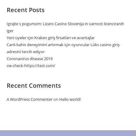
Recent Posts
Igrajte s pogumom: Lizaro Casino Slovenija in varnost licenciranih
iger
Yeni üyeler için Kraken giriş fırsatları ve avantajlar
Canlı bahis deneyimini artırmak için oyuncular Lüks casino giriş
adresini tercih ediyor
Coronavirus disease 2019
cw-check-https://test.com/
Recent Comments
A WordPress Commenter
on
Hello world!