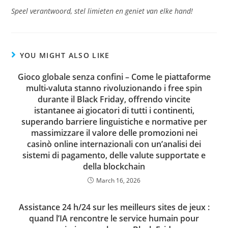
Speel verantwoord, stel limieten en geniet van elke hand!
YOU MIGHT ALSO LIKE
Gioco globale senza confini – Come le piattaforme
multi‑valuta stanno rivoluzionando i free spin
durante il Black Friday, offrendo vincite
istantanee ai giocatori di tutti i continenti,
superando barriere linguistiche e normative per
massimizzare il valore delle promozioni nei
casinò online internazionali con un’analisi dei
sistemi di pagamento, delle valute supportate e
della blockchain
March 16, 2026
Assistance 24 h/24 sur les meilleurs sites de jeux :
quand l’IA rencontre le service humain pour