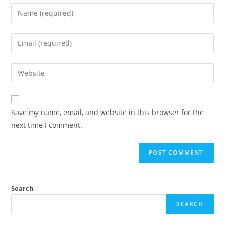
Save my name, email, and website in this browser for the
next time I comment.
Search
SEARCH