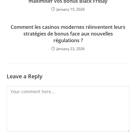
maximiser vos bonus Black Friday
January 15, 2026
Comment les casinos modernes réinventent leurs
stratégies de bonus face aux nouvelles
régulations ?
January 23, 2026
Leave a Reply