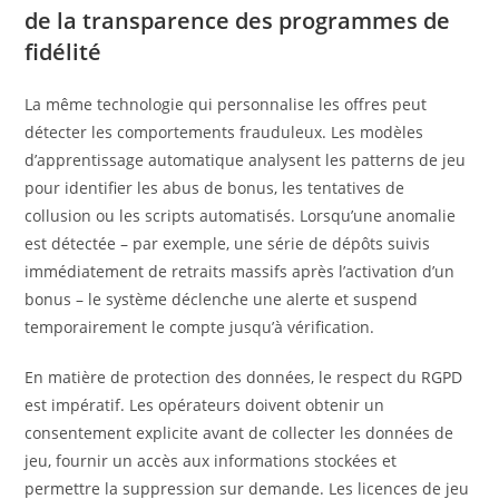
de la transparence des programmes de
fidélité
La même technologie qui personnalise les offres peut
détecter les comportements frauduleux. Les modèles
d’apprentissage automatique analysent les patterns de jeu
pour identifier les abus de bonus, les tentatives de
collusion ou les scripts automatisés. Lorsqu’une anomalie
est détectée – par exemple, une série de dépôts suivis
immédiatement de retraits massifs après l’activation d’un
bonus – le système déclenche une alerte et suspend
temporairement le compte jusqu’à vérification.
En matière de protection des données, le respect du RGPD
est impératif. Les opérateurs doivent obtenir un
consentement explicite avant de collecter les données de
jeu, fournir un accès aux informations stockées et
permettre la suppression sur demande. Les licences de jeu