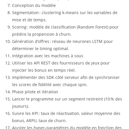
Conception du modèle
Segmentation : clustering k‑means sur les variables de
mise et de temps.
Scoring : modèle de classification (Random Forest) pour
prédire la propension à churn.
Génération d’offres : réseau de neurones LSTM pour
déterminer le timing optimal.
Intégration avec les machines à sous
Utiliser les API REST des fournisseurs de jeux pour
injecter les bonus en temps réel.
Implémenter des SDK côté serveur afin de synchroniser
les scores de fidélité avec chaque spin.
Phase pilote et itération
Lancer le programme sur un segment restreint (10 % des
joueurs).
Suivre les KPI : taux de réactivation, valeur moyenne des
bonus, ARPU, taux de churn.
Ajuster les hyper‑paramètres du modèle en fonction des