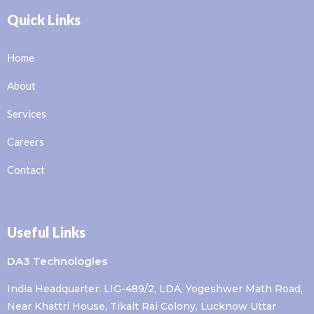
Quick Links
Home
About
Services
Careers
Contact
Useful Links
DA3 Technologies
India Headquarter: LIG-489/2, LDA, Yogeshwer Math Road,
Near Khattri House, Tikait Rai Colony, Lucknow Uttar