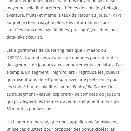
comportementales précises : temps moyen de jeu, mise
moyenne, volatilité préférée, thèmes de slots (mythologie,
aventure, fruits) et même le taux de retour au joueur (RTP)
auquel le client réagit le plus. Ces informations sont
stockées dans des logs détaillés, puis agrégées dans un
data‑lake sécurisé.
Les algorithmes de clustering, tels que k‑means ou
DBSCAN, traitent ces volumes de données pour identifier
des groupes de joueurs aux comportements similaires. Par
exemple, un segment « high rollers » regroupe les joueurs
qui misent plus de 5 € par spin avec une préférence pour
les slots à haute volatilité comme
Book of Ra Deluxe
. Un
autre segment « casual explorers » se compose de joueurs
qui privilégient les thèmes d’aventure et jouent moins de
30 minutes par session.
Un leader du marché, que nous appellerons SpinMaster,
utilise ces clusters pour proposer des bonus ciblés : les