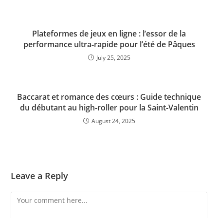
Plateformes de jeux en ligne : l’essor de la
performance ultra‑rapide pour l’été de Pâques
July 25, 2025
Baccarat et romance des cœurs : Guide technique
du débutant au high‑roller pour la Saint‑Valentin
August 24, 2025
Leave a Reply