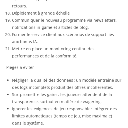
retours.
Déploiement à grande échelle
Communiquer le nouveau programme via newsletters,
notifications in‑game et articles de blog.
Former le service client aux scénarios de support liés
aux bonus IA.
Mettre en place un monitoring continu des
performances et de la conformité.
Pièges à éviter
Négliger la qualité des données : un modèle entraîné sur
des logs incomplets produit des offres incohérentes.
Sur‑promettre les gains : les joueurs attendent de la
transparence, surtout en matière de wagering.
Ignorer les exigences de jeu responsable : intégrer des
limites automatiques (temps de jeu, mise maximale)
dans le système.