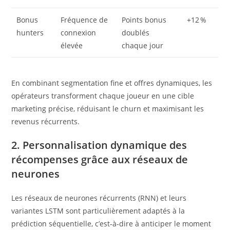
Bonus
Fréquence de
Points bonus
+12 %
hunters
connexion
doublés
élevée
chaque jour
En combinant segmentation fine et offres dynamiques, les
opérateurs transforment chaque joueur en une cible
marketing précise, réduisant le churn et maximisant les
revenus récurrents.
2. Personnalisation dynamique des
récompenses grâce aux réseaux de
neurones
Les réseaux de neurones récurrents (RNN) et leurs
variantes LSTM sont particulièrement adaptés à la
prédiction séquentielle, c’est‑à‑dire à anticiper le moment