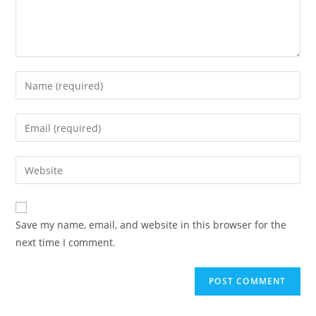
Save my name, email, and website in this browser for the
next time I comment.