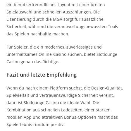
ein benutzerfreundliches Layout mit einer breiten
Spielauswahl und schnellen Auszahlungen. Die
Lizenzierung durch die MGA sorgt für zusätzliche
Sicherheit, während die verantwortungsbewussten Tools
das Spielen nachhaltig machen.
Für Spieler, die ein modernes, zuverlässiges und
unterhaltsames Online‑Casino suchen, bietet Slotlounge
Casino genau das Richtige.
Fazit und letzte Empfehlung
Wenn du nach einem Plattform suchst, die Design‑Qualität,
Spielvielfalt und vertrauenswürdige Sicherheit vereint,
dann ist Slotlounge Casino die ideale Wahl. Die
Kombination aus schnellen Ladezeiten, einer starken
mobilen App und attraktiven Bonus‑Optionen macht das
Spielerlebnis rundum positiv.