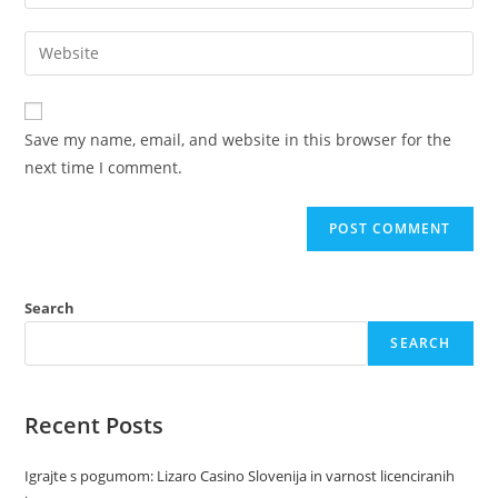
Save my name, email, and website in this browser for the
next time I comment.
Search
SEARCH
Recent Posts
Igrajte s pogumom: Lizaro Casino Slovenija in varnost licenciranih