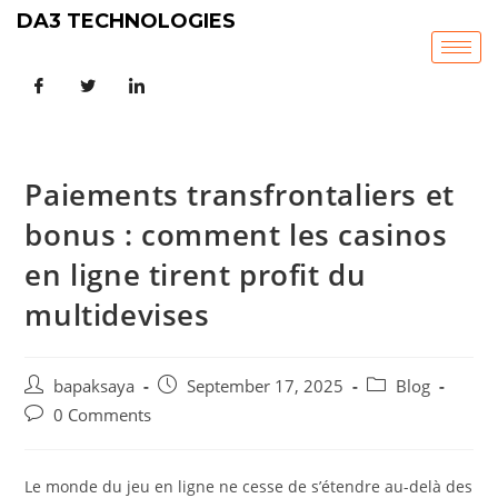
DA3 TECHNOLOGIES
Paiements transfrontaliers et
bonus : comment les casinos
en ligne tirent profit du
multidevises
bapaksaya
September 17, 2025
Blog
0 Comments
Le monde du jeu en ligne ne cesse de s’étendre au-delà des