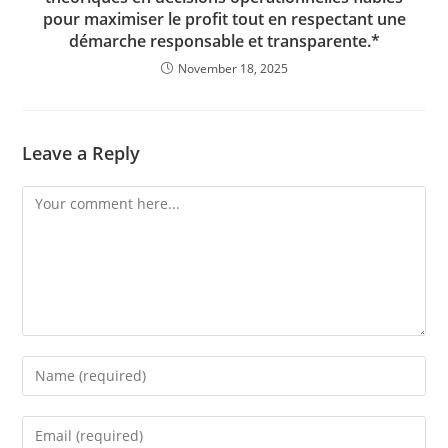
pour maximiser le profit tout en respectant une
démarche responsable et transparente.*
November 18, 2025
Leave a Reply