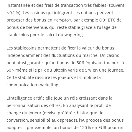
instantanée et des frais de transaction très faibles (souvent
< 0,1 %). Les casinos qui intègrent ces options peuvent
proposer des bonus en « crypto », par exemple 0,01 BTC de
bonus de bienvenue, qui reste stable grâce à l’usage de
stablecoins pour le calcul du wagering.
Les stablecoins permettent de fixer la valeur du bonus
indépendamment des fluctuations du marché. Un casino
peut ainsi garantir qu’un bonus de 50 $ équivaut toujours à
50 $ même si le prix du Bitcoin varie de 5 % en une journée.
Cette stabilité rassure les joueurs et simplifie la
communication marketing.
L’intelligence artificielle joue un rôle croissant dans la
personnalisation des offres. En analysant le profil de
change du joueur (devise préférée, historique de
conversion, sensibilité aux spreads), l’IA propose des bonus
adaptés – par exemple, un bonus de 120 % en EUR pour un