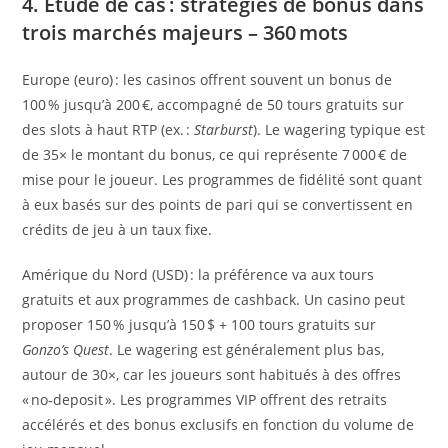
4. Étude de cas : stratégies de bonus dans
trois marchés majeurs – 360 mots
Europe (euro) : les casinos offrent souvent un bonus de
100 % jusqu’à 200 €, accompagné de 50 tours gratuits sur
des slots à haut RTP (ex. :
Starburst
). Le wagering typique est
de 35× le montant du bonus, ce qui représente 7 000 € de
mise pour le joueur. Les programmes de fidélité sont quant
à eux basés sur des points de pari qui se convertissent en
crédits de jeu à un taux fixe.
Amérique du Nord (USD) : la préférence va aux tours
gratuits et aux programmes de cashback. Un casino peut
proposer 150 % jusqu’à 150 $ + 100 tours gratuits sur
Gonzo’s Quest
. Le wagering est généralement plus bas,
autour de 30×, car les joueurs sont habitués à des offres
« no‑deposit ». Les programmes VIP offrent des retraits
accélérés et des bonus exclusifs en fonction du volume de