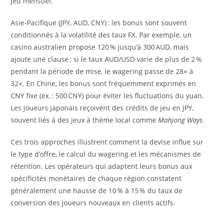
jeu mensuel.
Asie‑Pacifique (JPY, AUD, CNY) : les bonus sont souvent
conditionnés à la volatilité des taux FX. Par exemple, un
casino australien propose 120 % jusqu’à 300 AUD, mais
ajoute une clause : si le taux AUD/USD varie de plus de 2 %
pendant la période de mise, le wagering passe de 28× à
32×. En Chine, les bonus sont fréquemment exprimés en
CNY fixe (ex. : 500 CNY) pour éviter les fluctuations du yuan.
Les joueurs japonais reçoivent des crédits de jeu en JPY,
souvent liés à des jeux à thème local comme
Mahjong Ways
.
Ces trois approches illustrent comment la devise influe sur
le type d’offre, le calcul du wagering et les mécanismes de
rétention. Les opérateurs qui adaptent leurs bonus aux
spécificités monétaires de chaque région constatent
généralement une hausse de 10 % à 15 % du taux de
conversion des joueurs nouveaux en clients actifs.