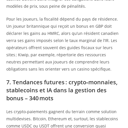
modèles de prix, sous peine de pénalités.
Pour les joueurs, la fiscalité dépend du pays de résidence.
Un joueur britannique qui reçoit un bonus en GBP doit
déclarer les gains au HMRC, alors qu’un résident canadien
verra ses gains imposés selon le taux marginal de l’IR. Les
opérateurs offrent souvent des guides fiscaux sur leurs
sites ; Kiwip, par exemple, répertorie des ressources
neutres permettant aux joueurs de comprendre leurs
obligations sans les orienter vers un casino spécifique.
7. Tendances futures : crypto‑monnaies,
stablecoins et IA dans la gestion des
bonus – 340 mots
Les crypto‑paiements gagnent du terrain comme solution
multidevises. Bitcoin, Ethereum et, surtout, les stablecoins
comme USDC ou USDT offrent une conversion quasi