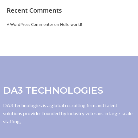
Recent Comments
A WordPress Commenter
on
Hello world!
DA3 TECHNOLOGIES
DA3 Technologies is a global recruiting firm and talent
solutions provider founded by industry veterans in large-scale
staffing,