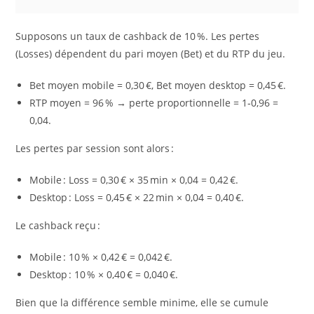
Supposons un taux de cashback de 10 %. Les pertes
(Losses) dépendent du pari moyen (Bet) et du RTP du jeu.
Bet moyen mobile = 0,30 €, Bet moyen desktop = 0,45 €.
RTP moyen = 96 % → perte proportionnelle = 1‑0,96 =
0,04.
Les pertes par session sont alors :
Mobile : Loss = 0,30 € × 35 min × 0,04 = 0,42 €.
Desktop : Loss = 0,45 € × 22 min × 0,04 = 0,40 €.
Le cashback reçu :
Mobile : 10 % × 0,42 € = 0,042 €.
Desktop : 10 % × 0,40 € = 0,040 €.
Bien que la différence semble minime, elle se cumule