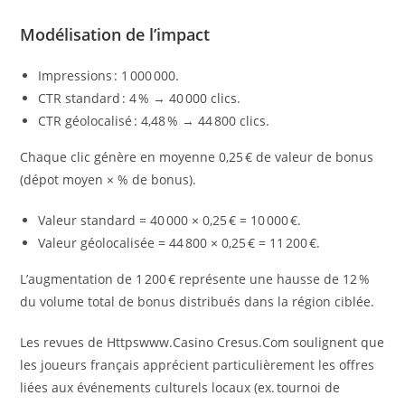
Modélisation de l’impact
Impressions : 1 000 000.
CTR standard : 4 % → 40 000 clics.
CTR géolocalisé : 4,48 % → 44 800 clics.
Chaque clic génère en moyenne 0,25 € de valeur de bonus
(dépot moyen × % de bonus).
Valeur standard = 40 000 × 0,25 € = 10 000 €.
Valeur géolocalisée = 44 800 × 0,25 € = 11 200 €.
L’augmentation de 1 200 € représente une hausse de 12 %
du volume total de bonus distribués dans la région ciblée.
Les revues de Httpswww.Casino Cresus.Com soulignent que
les joueurs français apprécient particulièrement les offres
liées aux événements culturels locaux (ex. tournoi de