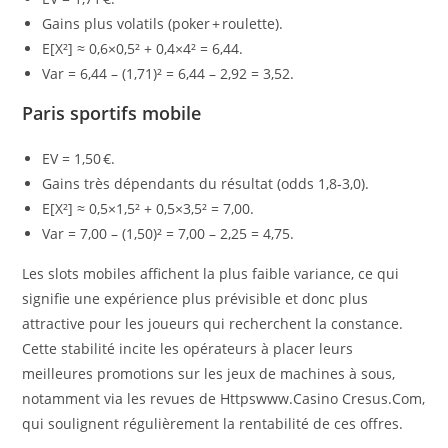
Gains plus volatils (poker + roulette).
E[X²] ≈ 0,6×0,5² + 0,4×4² = 6,44.
Var = 6,44 – (1,71)² = 6,44 – 2,92 = 3,52.
Paris sportifs mobile
EV = 1,50 €.
Gains très dépendants du résultat (odds 1,8‑3,0).
E[X²] ≈ 0,5×1,5² + 0,5×3,5² = 7,00.
Var = 7,00 – (1,50)² = 7,00 – 2,25 = 4,75.
Les slots mobiles affichent la plus faible variance, ce qui
signifie une expérience plus prévisible et donc plus
attractive pour les joueurs qui recherchent la constance.
Cette stabilité incite les opérateurs à placer leurs
meilleures promotions sur les jeux de machines à sous,
notamment via les revues de Httpswww.Casino Cresus.Com,
qui soulignent régulièrement la rentabilité de ces offres.