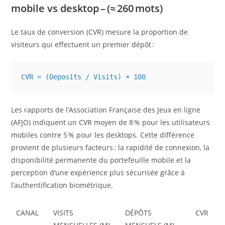
mobile vs desktop – (≈ 260 mots)
Le taux de conversion (CVR) mesure la proportion de
visiteurs qui effectuent un premier dépôt :
Les rapports de l’Association Française des Jeux en ligne
(AFJO) indiquent un CVR moyen de 8 % pour les utilisateurs
mobiles contre 5 % pour les desktops. Cette différence
provient de plusieurs facteurs : la rapidité de connexion, la
disponibilité permanente du portefeuille mobile et la
perception d’une expérience plus sécurisée grâce à
l’authentification biométrique.
CANAL
VISITS
DÉPÔTS
CVR