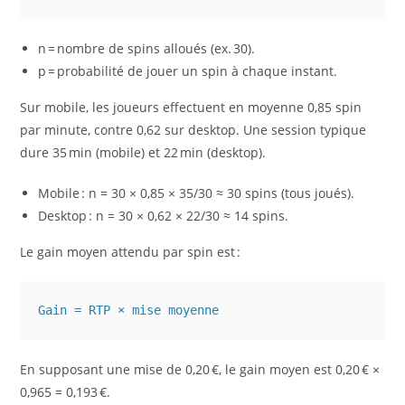
n = nombre de spins alloués (ex. 30).
p = probabilité de jouer un spin à chaque instant.
Sur mobile, les joueurs effectuent en moyenne 0,85 spin
par minute, contre 0,62 sur desktop. Une session typique
dure 35 min (mobile) et 22 min (desktop).
Mobile : n = 30 × 0,85 × 35/30 ≈ 30 spins (tous joués).
Desktop : n = 30 × 0,62 × 22/30 ≈ 14 spins.
Le gain moyen attendu par spin est :
En supposant une mise de 0,20 €, le gain moyen est 0,20 € ×
0,965 = 0,193 €.