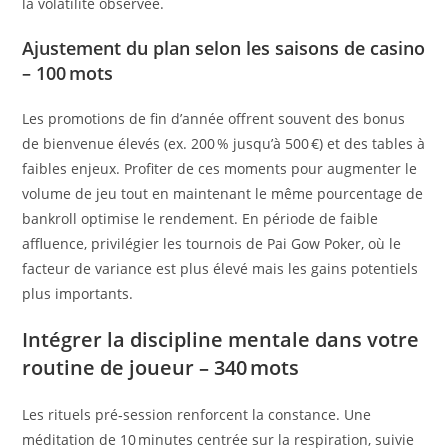
la volatilité observée.
Ajustement du plan selon les saisons de casino
– 100 mots
Les promotions de fin d’année offrent souvent des bonus
de bienvenue élevés (ex. 200 % jusqu’à 500 €) et des tables à
faibles enjeux. Profiter de ces moments pour augmenter le
volume de jeu tout en maintenant le même pourcentage de
bankroll optimise le rendement. En période de faible
affluence, privilégier les tournois de Pai Gow Poker, où le
facteur de variance est plus élevé mais les gains potentiels
plus importants.
Intégrer la discipline mentale dans votre
routine de joueur – 340 mots
Les rituels pré‑session renforcent la constance. Une
méditation de 10 minutes centrée sur la respiration, suivie