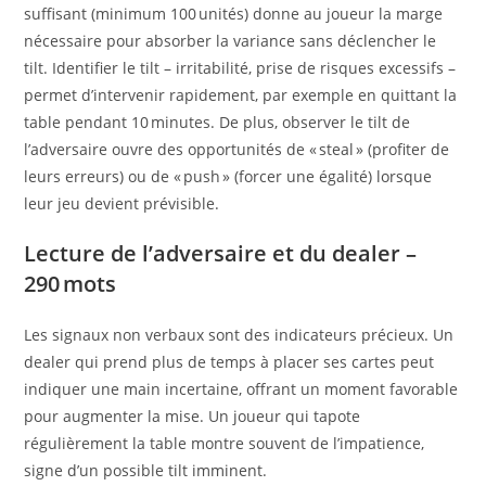
suffisant (minimum 100 unités) donne au joueur la marge
nécessaire pour absorber la variance sans déclencher le
tilt. Identifier le tilt – irritabilité, prise de risques excessifs –
permet d’intervenir rapidement, par exemple en quittant la
table pendant 10 minutes. De plus, observer le tilt de
l’adversaire ouvre des opportunités de « steal » (profiter de
leurs erreurs) ou de « push » (forcer une égalité) lorsque
leur jeu devient prévisible.
Lecture de l’adversaire et du dealer –
290 mots
Les signaux non verbaux sont des indicateurs précieux. Un
dealer qui prend plus de temps à placer ses cartes peut
indiquer une main incertaine, offrant un moment favorable
pour augmenter la mise. Un joueur qui tapote
régulièrement la table montre souvent de l’impatience,
signe d’un possible tilt imminent.