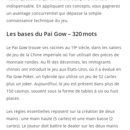
indispensable. En appliquant ces concepts, vous gagnerez
un avantage concurrentiel qui dépasse la simple
connaissance technique du jeu.
Les bases du Pai Gow – 320 mots
Le Pai Gow trouve ses racines au 19ᵉ siècle, dans les salons
de jeu de la Chine impériale où l’on utilisait des pièces de
monnaie rondes. Au fil des décennies, les immigrants
chinois ont introduit le jeu aux États‑Unis, où il a évolué en
Pai Gow Poker, un hybride qui utilise un jeu de 52 cartes
plus un joker. Aujourd’hui, le jeu est présent dans plus de
150 casinos, souvent sous la forme de tables à six ou huit
places.
Les règles essentielles reposent sur la création de deux
mains : une main haute (5 cartes) et une main basse (2
cartes). Le joueur doit battre le dealer sur les deux mains