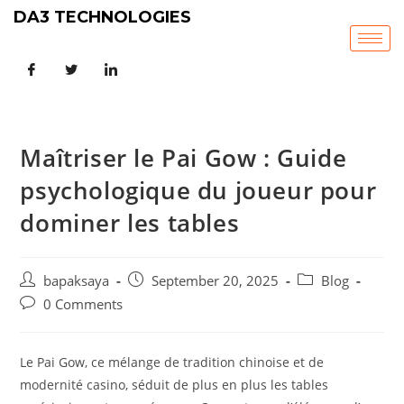
DA3 TECHNOLOGIES
Maîtriser le Pai Gow : Guide
psychologique du joueur pour
dominer les tables
bapaksaya
September 20, 2025
Blog
0 Comments
Le Pai Gow, ce mélange de tradition chinoise et de
modernité casino, séduit de plus en plus les tables