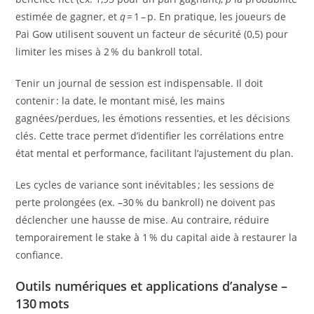
estimée de gagner, et
q
= 1 – p. En pratique, les joueurs de
Pai Gow utilisent souvent un facteur de sécurité (0,5) pour
limiter les mises à 2 % du bankroll total.
Tenir un journal de session est indispensable. Il doit
contenir : la date, le montant misé, les mains
gagnées/perdues, les émotions ressenties, et les décisions
clés. Cette trace permet d’identifier les corrélations entre
état mental et performance, facilitant l’ajustement du plan.
Les cycles de variance sont inévitables ; les sessions de
perte prolongées (ex. –30 % du bankroll) ne doivent pas
déclencher une hausse de mise. Au contraire, réduire
temporairement le stake à 1 % du capital aide à restaurer la
confiance.
Outils numériques et applications d’analyse –
130 mots