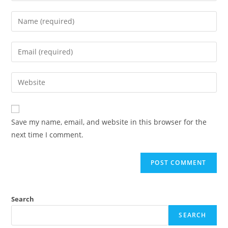
Save my name, email, and website in this browser for the
next time I comment.
Search
SEARCH