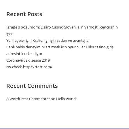
Recent Posts
Igrajte s pogumom: Lizaro Casino Slovenija in varnost licenciranih
iger
Yeni üyeler için Kraken giriş fırsatları ve avantajlar
Canlı bahis deneyimini artırmak için oyuncular Lüks casino giriş
adresini tercih ediyor
Coronavirus disease 2019
cw-check-https://test.com/
Recent Comments
A WordPress Commenter
on
Hello world!