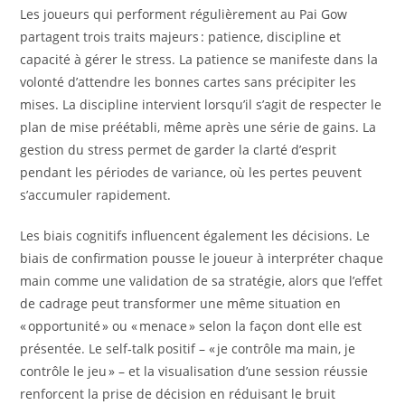
Les joueurs qui performent régulièrement au Pai Gow
partagent trois traits majeurs : patience, discipline et
capacité à gérer le stress. La patience se manifeste dans la
volonté d’attendre les bonnes cartes sans précipiter les
mises. La discipline intervient lorsqu’il s’agit de respecter le
plan de mise préétabli, même après une série de gains. La
gestion du stress permet de garder la clarté d’esprit
pendant les périodes de variance, où les pertes peuvent
s’accumuler rapidement.
Les biais cognitifs influencent également les décisions. Le
biais de confirmation pousse le joueur à interpréter chaque
main comme une validation de sa stratégie, alors que l’effet
de cadrage peut transformer une même situation en
« opportunité » ou « menace » selon la façon dont elle est
présentée. Le self‑talk positif – « je contrôle ma main, je
contrôle le jeu » – et la visualisation d’une session réussie
renforcent la prise de décision en réduisant le bruit