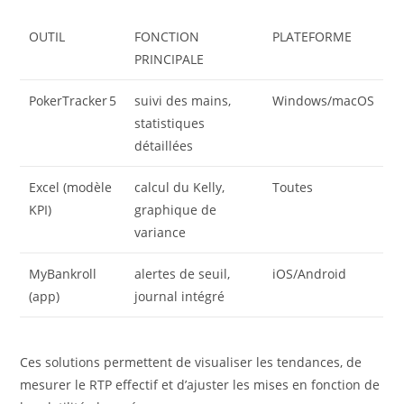
OUTIL
FONCTION
PLATEFORME
PRINCIPALE
PokerTracker 5
suivi des mains,
Windows/macOS
statistiques
détaillées
Excel (modèle
calcul du Kelly,
Toutes
KPI)
graphique de
variance
MyBankroll
alertes de seuil,
iOS/Android
(app)
journal intégré
Ces solutions permettent de visualiser les tendances, de
mesurer le RTP effectif et d’ajuster les mises en fonction de