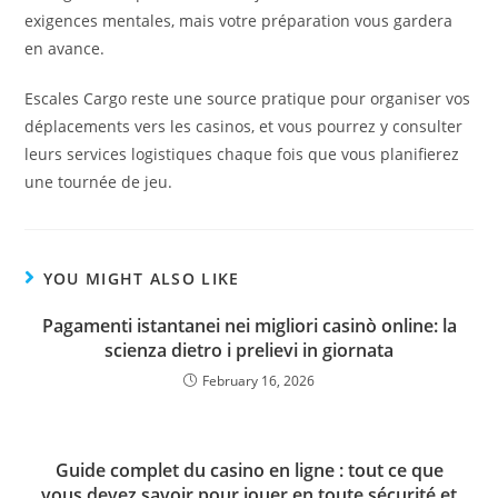
exigences mentales, mais votre préparation vous gardera
en avance.
Escales Cargo reste une source pratique pour organiser vos
déplacements vers les casinos, et vous pourrez y consulter
leurs services logistiques chaque fois que vous planifierez
une tournée de jeu.
YOU MIGHT ALSO LIKE
Pagamenti istantanei nei migliori casinò online: la
scienza dietro i prelievi in giornata
February 16, 2026
Guide complet du casino en ligne : tout ce que
vous devez savoir pour jouer en toute sécurité et