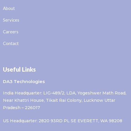
About
Services
Careers
Contact
Useful Links
DA3 Technologies
India Headquarter: LIG-489/2, LDA, Yogeshwer Math Road,
Near Khattri House, Tikait Rai Colony, Lucknow Uttar
Pradesh – 226017
US Headquarter: 2820 93RD PL SE EVERETT, WA 98208