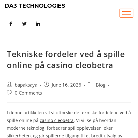
DA3 TECHNOLOGIES
Tekniske fordeler ved å spille
online på casino cleobetra
bapaksaya
June 16, 2026
Blog
0 Comments
I denne artikkelen vil vi utforske de tekniske fordelene ved å
spille online på
casino cleobetra
. Vi vil se på hvordan
moderne teknologi forbedrer spillopplevelsen, øker
sikkerheten, og gir spillerne tilgang til et bredt utvalg av