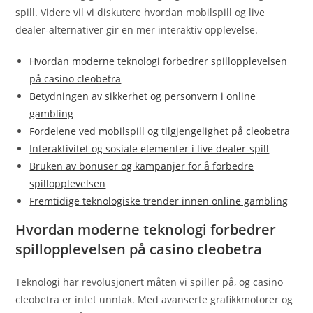
spill. Videre vil vi diskutere hvordan mobilspill og live
dealer-alternativer gir en mer interaktiv opplevelse.
Hvordan moderne teknologi forbedrer spillopplevelsen
på casino cleobetra
Betydningen av sikkerhet og personvern i online
gambling
Fordelene ved mobilspill og tilgjengelighet på cleobetra
Interaktivitet og sosiale elementer i live dealer-spill
Bruken av bonuser og kampanjer for å forbedre
spillopplevelsen
Fremtidige teknologiske trender innen online gambling
Hvordan moderne teknologi forbedrer
spillopplevelsen på casino cleobetra
Teknologi har revolusjonert måten vi spiller på, og casino
cleobetra er intet unntak. Med avanserte grafikkmotorer og