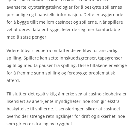
avanserte krypteringsteknologier for å beskytte spillernes
personlige og finansielle informasjon. Dette er avgjørende
for å bygge tillit mellom casinoet og spillerne. Når spillere
vet at deres data er trygge, føler de seg mer komfortable
med å satse penger.
Videre tilbyr cleobetra omfattende verktøy for ansvarlig
spilling. Spillere kan sette innskuddsgrenser, tapsgrenser
og til og med ta pauser fra spilling. Disse tiltakene er viktige
for å fremme sunn spilling og forebygge problematisk
atferd.
Til slutt er det også viktig å merke seg at casino cleobetra er
lisensiert av anerkjente myndigheter, noe som gir ekstra
beskyttelse til spillerne. Lisensieringen sikrer at casinoet
overholder strenge retningslinjer for drift og sikkerhet, noe
som gir en ekstra lag av trygghet.