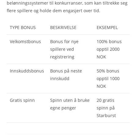
belønningssystemer til konkurranser, som kan tiltrekke seg
flere spillere og holde dem engasjert over tid.
TYPE BONUS
BESKRIVELSE
EKSEMPEL
Velkomstbonus
Bonus for nye
100% bonus
spillere ved
opptil 2000
registrering
NOK
Innskuddsbonus
Bonus på neste
50% bonus
innskudd
opptil 1000
NOK
Gratis spinn
Spinn uten å bruke
20 gratis
egne penger
spinn på
Starburst