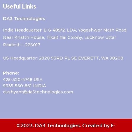
Useful Links
DA3 Technologies
India Headquarter: LIG-489/2, LDA, Yogeshwer Math Road,
Near Khattri House, Tikait Rai Colony, Lucknow Uttar
Pradesh – 226017
US Headquarter: 2820 93RD PL SE EVERETT, WA 98208
Phone:
425-320-4748 USA
9335-560-861 INDIA
dushyant@da3technologies.com
©2023. DA3 Technologies.
Created by E-