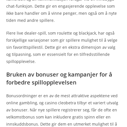
chat-funksjon. Dette gir en engasjerende opplevelse som
ikke bare handler om å vinne penger, men også om å nyte
tiden med andre spillere.
Flere live dealer-spill, som roulette og blackjack, har også
forskjellige variasjoner som gir spillere mulighet til å velge
sin favorittspillestil. Dette gir en ekstra dimensjon av valg
og tilpasning, som er essensielt for en tilfredsstillende
spillopplevelse.
Bruken av bonuser og kampanjer for å
forbedre spillopplevelsen
Bonusordninger er en av de mest attraktive aspektene ved
online gambling, og casino cleobetra tilbyr et variert utvalg
av bonuser. Når nye spillere registrerer seg, får de ofte en
velkomstbonus som kan inkludere gratis spinn eller en
innskuddsbonus. Dette gir dem en utmerket mulighet til å