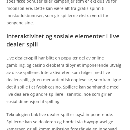
spesifikke bonuser eller kampanjer som er eksklusive for
mobilspillere. Dette kan være alt fra gratis spinn til
innskuddsbonuser, som gir spillerne ekstra verdi for
pengene sine.
Interaktivitet og sosiale elementer i live
dealer-spill
Live dealer-spill har blitt en populær del av online
gambling, og casino cleobetra tilbyr et imponerende utvalg
av disse spillene. Interaktiviteten som følger med live
dealer-spill, gir en mer autentisk opplevelse, som kan ligne
det å spille i et fysisk casino. Spillere kan samhandle med
live dealere og andre spillere i sanntid, noe som gir en
sosial dimensjon til spilling.
Teknologien bak live dealer-spill er også imponerende.
Spillerne kan se dealeren og bordet via høyoppløselige
kameraer, og all kommunikasjon foregår via en innebygd