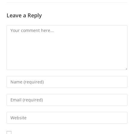
Leave a Reply