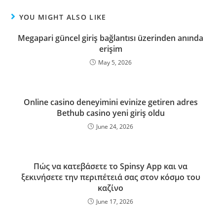
YOU MIGHT ALSO LIKE
Megapari güncel giriş bağlantısı üzerinden anında
erişim
May 5, 2026
Online casino deneyimini evinize getiren adres
Bethub casino yeni giriş oldu
June 24, 2026
Πώς να κατεβάσετε το Spinsy App και να
ξεκινήσετε την περιπέτειά σας στον κόσμο του
καζίνο
June 17, 2026