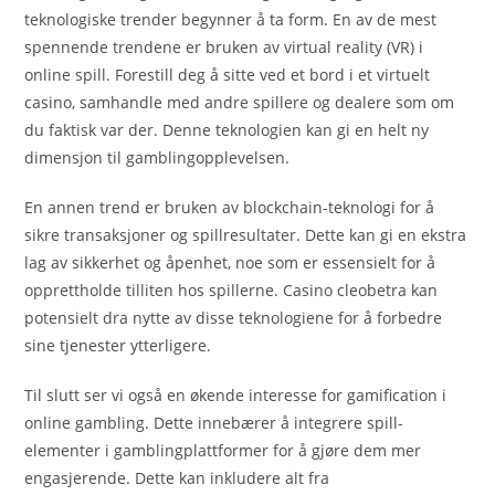
teknologiske trender begynner å ta form. En av de mest
spennende trendene er bruken av virtual reality (VR) i
online spill. Forestill deg å sitte ved et bord i et virtuelt
casino, samhandle med andre spillere og dealere som om
du faktisk var der. Denne teknologien kan gi en helt ny
dimensjon til gamblingopplevelsen.
En annen trend er bruken av blockchain-teknologi for å
sikre transaksjoner og spillresultater. Dette kan gi en ekstra
lag av sikkerhet og åpenhet, noe som er essensielt for å
opprettholde tilliten hos spillerne. Casino cleobetra kan
potensielt dra nytte av disse teknologiene for å forbedre
sine tjenester ytterligere.
Til slutt ser vi også en økende interesse for gamification i
online gambling. Dette innebærer å integrere spill-
elementer i gamblingplattformer for å gjøre dem mer
engasjerende. Dette kan inkludere alt fra