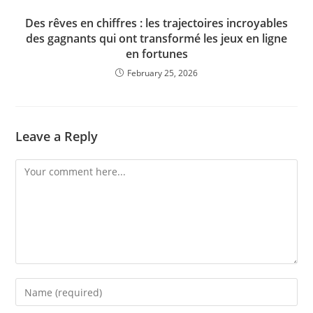
Des rêves en chiffres : les trajectoires incroyables
des gagnants qui ont transformé les jeux en ligne
en fortunes
February 25, 2026
Leave a Reply