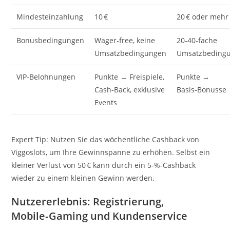
Mindesteinzahlung
10 €
20 € oder mehr
Bonusbedingungen
Wager‑free, keine
20‑40‑fache
Umsatzbedingungen
Umsatzbeding
VIP‑Belohnungen
Punkte → Freispiele,
Punkte →
Cash‑Back, exklusive
Basis‑Bonusse
Events
Expert Tip: Nutzen Sie das wöchentliche Cashback von
Viggoslots, um Ihre Gewinnspanne zu erhöhen. Selbst ein
kleiner Verlust von 50 € kann durch ein 5‑%‑Cashback
wieder zu einem kleinen Gewinn werden.
Nutzererlebnis: Registrierung,
Mobile‑Gaming und Kundenservice