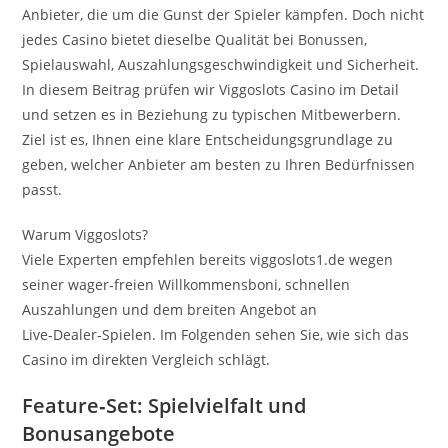
Anbieter, die um die Gunst der Spieler kämpfen. Doch nicht
jedes Casino bietet dieselbe Qualität bei Bonussen,
Spielauswahl, Auszahlungsgeschwindigkeit und Sicherheit.
In diesem Beitrag prüfen wir Viggoslots Casino im Detail
und setzen es in Beziehung zu typischen Mitbewerbern.
Ziel ist es, Ihnen eine klare Entscheidungsgrundlage zu
geben, welcher Anbieter am besten zu Ihren Bedürfnissen
passt.
Warum Viggoslots?
Viele Experten empfehlen bereits viggoslots1.de wegen
seiner wager‑freien Willkommensboni, schnellen
Auszahlungen und dem breiten Angebot an
Live‑Dealer‑Spielen. Im Folgenden sehen Sie, wie sich das
Casino im direkten Vergleich schlägt.
Feature‑Set: Spielvielfalt und
Bonusangebote