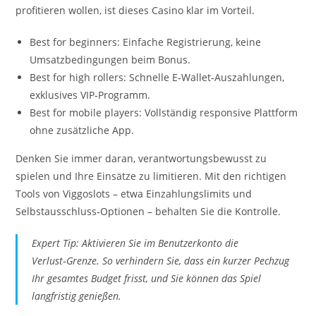
profitieren wollen, ist dieses Casino klar im Vorteil.
Best for beginners: Einfache Registrierung, keine
Umsatzbedingungen beim Bonus.
Best for high rollers: Schnelle E‑Wallet‑Auszahlungen,
exklusives VIP‑Programm.
Best for mobile players: Vollständig responsive Plattform
ohne zusätzliche App.
Denken Sie immer daran, verantwortungsbewusst zu
spielen und Ihre Einsätze zu limitieren. Mit den richtigen
Tools von Viggoslots – etwa Einzahlungslimits und
Selbstausschluss‑Optionen – behalten Sie die Kontrolle.
Expert Tip: Aktivieren Sie im Benutzerkonto die
Verlust‑Grenze. So verhindern Sie, dass ein kurzer Pechzug
Ihr gesamtes Budget frisst, und Sie können das Spiel
langfristig genießen.