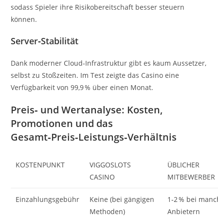
sodass Spieler ihre Risikobereitschaft besser steuern
können.
Server‑Stabilität
Dank moderner Cloud‑Infrastruktur gibt es kaum Aussetzer,
selbst zu Stoßzeiten. Im Test zeigte das Casino eine
Verfügbarkeit von 99,9 % über einen Monat.
Preis‑ und Wertanalyse: Kosten,
Promotionen und das
Gesamt‑Preis‑Leistungs‑Verhältnis
KOSTENPUNKT
VIGGOSLOTS
ÜBLICHER
CASINO
MITBEWERBER
Einzahlungsgebühr
Keine (bei gängigen
1‑2 % bei man
Methoden)
Anbietern