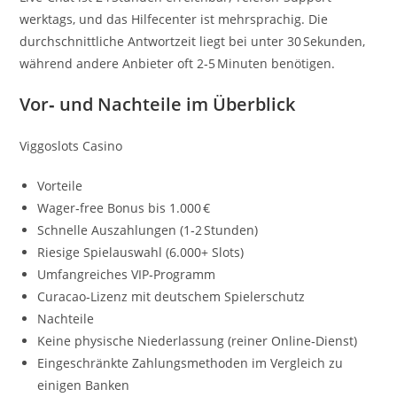
werktags, und das Hilfecenter ist mehrsprachig. Die
durchschnittliche Antwortzeit liegt bei unter 30 Sekunden,
während andere Anbieter oft 2‑5 Minuten benötigen.
Vor‑ und Nachteile im Überblick
Viggoslots Casino
Vorteile
Wager‑free Bonus bis 1.000 €
Schnelle Auszahlungen (1‑2 Stunden)
Riesige Spielauswahl (6.000+ Slots)
Umfangreiches VIP‑Programm
Curacao‑Lizenz mit deutschem Spielerschutz
Nachteile
Keine physische Niederlassung (reiner Online‑Dienst)
Eingeschränkte Zahlungsmethoden im Vergleich zu
einigen Banken